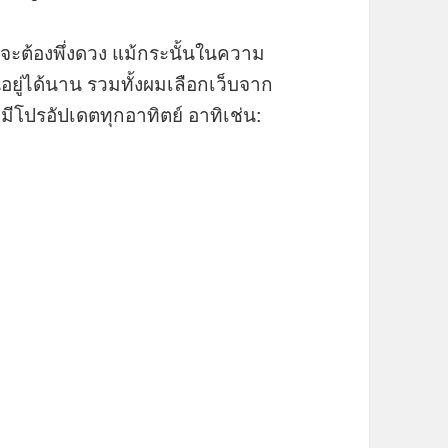
ตจะต้องพึ่งดวง แม้กระนั้นในความ
ทุนอยู่ได้นาน รวมทั้งผมเลือกเว็บจาก
กมีโปรอัปเดตทุกอาทิตย์ อาทิเช่น: