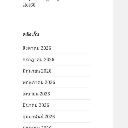
slot66
คลังเก็บ
สิงหาคม 2026
กรกฎาคม 2026
มิถุนายน 2026
พฤษภาคม 2026
เมษายน 2026
มีนาคม 2026
กุมภาพันธ์ 2026