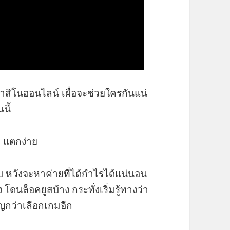
สิโนออนไลน์ เผื่อจะช่วยใครกันแน่
นี้
 แตกง่าย
็บ หวังจะหาค่ายที่ได้กำไรได้แน่นอน
 โดนล็อคยูสบ้าง กระทั่งเริ่มรู้ทางว่า
ัญกว่าเลือกเกมอีก