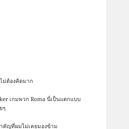
ไม่ต้องคิดมาก
oker เกมพวก Roma นี่เป็นแตกแบบ
วยๆ
สำคัญที่ผมไม่เคยมองข้าม