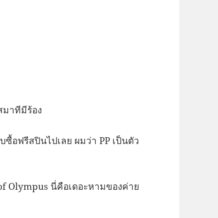
สมาทีมีร้อง
ซื้อฟรีสปินไปเลย ผมว่า PP เป็นตัว
of Olympus นี่คือเดอะหามของค่าย