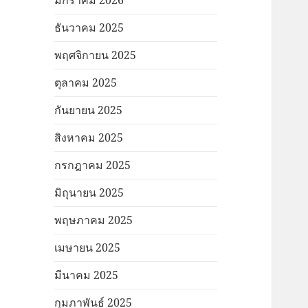
มกราคม 2026
ธันวาคม 2025
พฤศจิกายน 2025
ตุลาคม 2025
กันยายน 2025
สิงหาคม 2025
กรกฎาคม 2025
มิถุนายน 2025
พฤษภาคม 2025
เมษายน 2025
มีนาคม 2025
กุมภาพันธ์ 2025