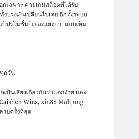
ลือกเฉพาะ ค่ายเกมสล็อตที่ได้รับ
้งปวงมันเปลี่ยนไปเลย อีกทั้งระบบ
ละโปรโมชั่นก็เยอะแยะกว่าแบบเห็น
ทุกวัน
ดเป็นเสียงเดียวกันว่าแตกง่าย และ
ง Caishen Wins,
xin88
Mahjong
ยครั้งที่สุด