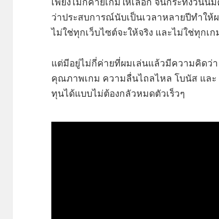
เพียงไม่กี่ค่ายเกมให้เลือก จนกระทั่งวันนี้
ว่าประสบการณ์นับเป็นเวลาหลายปีทำให้ผมท
ไม่ใช่ทุกเว็บไซต์จะให้จริง และไม่ใช่ทุกเ
แต่มีอยู่ไม่กี่ค่ายที่ผมเล่นแล้วมีความคิดว่า
คุณภาพเกม ความลื่นไถลไหล โบนัส และ โปร
ทุนได้แบบไม่ต้องกลัวหมดตัวเร็วๆ