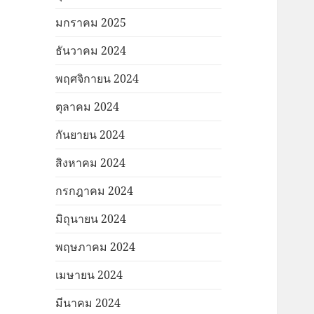
มกราคม 2025
ธันวาคม 2024
พฤศจิกายน 2024
ตุลาคม 2024
กันยายน 2024
สิงหาคม 2024
กรกฎาคม 2024
มิถุนายน 2024
พฤษภาคม 2024
เมษายน 2024
มีนาคม 2024