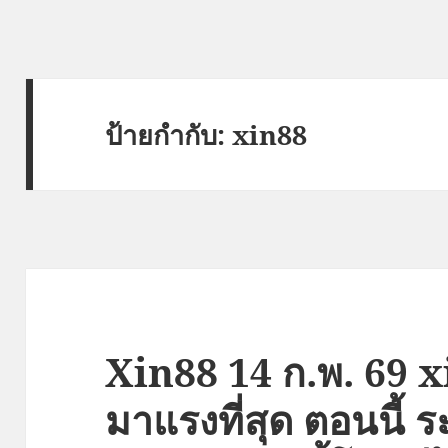
ป้ายกำกับ:
xin88
Xin88 14 ก.พ. 69 xi
มาแรงที่สุด ตอนนี้ ร