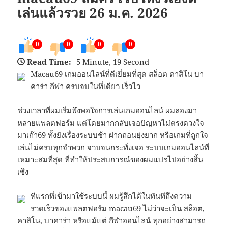
เล่นแล้วรวย 26 ม.ค. 2026
0
0
0
0
Read Time:
5 Minute, 19 Second
Macau69 เกมออนไลน์ที่ดีเยี่ยมที่สุด สล็อต คาสิโน บา
คาร่า กีฬา ครบจบในที่เดียว เร็วไว
ช่วงเวลาที่ผมเริ่มพึงพอใจการเล่นเกมออนไลน์ ผมลองมา
หลายแพลตฟอร์ม แต่โดยมากกลับเจอปัญหาไม่ตรงดวงใจ
มาเก๊า69 ทั้งยังเรื่องระบบช้า ฝากถอนยุ่งยาก หรือเกมที่ถูกใจ
เล่นไม่ครบทุกจำพวก จวบจนกระทั่งเจอ ระบบเกมออนไลน์ที่
เหมาะสมที่สุด ที่ทำให้ประสบการณ์ของผมแปรไปอย่างสิ้น
เชิง
ทีแรกที่เข้ามาใช้ระบบนี้ ผมรู้สึกได้ในทันทีถึงความ
รวดเร็วของแพลตฟอร์ม macau69 ไม่ว่าจะเป็น สล็อต,
คาสิโน, บาคาร่า หรือแม้แต่ กีฬาออนไลน์ ทุกอย่างสามารถ