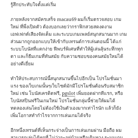
รู้สึกประทับใจตั้งแต่เริ่ม
ภายหลังจากสมัครเสร็จ macau69 ผมก็เริ่มตรวจสอบ เกม
ใหม่ ที่พึ่งเปิดตัว ต้องบอกเลยว่ากราฟิกสวยสดงดงาม
เอฟเฟกต์เสียงจัดเต็ม และระบบเกมเพลย์สนุกสนานมาก เกม
ส่วนมากถูกออกแบบให้เข้ากับเทรนด์การเล่นตอนนี้ ได้แก่
ระบบโบนัสที่แตกง่าย ฟีพบร์พิเศษที่ทำให้ผู้เล่นลุ้นระทึกทุก
ตา และก็ธีมเกมที่ทันสมัย กับความชอบของคนสมัยใหม่ได้
อย่างดีเยี่ยม
ทำให้ประสบการณ์นี้สนุกสนานขึ้นไปอีกเป็น โปรโมชั่นมา
แรง ของเว็บเกมนั้นๆเว็บไซต์มักมีโปรโมชั่นต้อนรับสมาชิก
ใหม่ เช่น โบนัสเครดิตฟรี,
pgslot
เพิ่มยอดฝากทีแรก, หรือ
โบนัสสปินฟรีในเกมใหม่ โปรโมชั่นกลุ่มนี้ช่วยให้ผมได้
ทดลองเล่นโดยไม่ต้องใช้เงินตัวเองมากเท่าไรนัก แล้วก็ยัง
เพิ่มโอกาสทำกำไรจากการเล่นเกมได้จริง
อีกหนึ่งเทรนด์ที่เห็นกระจ่างเป็นการเล่นเกมผ่าน มือถือ ผม
สามารถเล่นได้ทุกที่ ไม่ว่าจะอยู่บ้านหรือเดินทาง ระบบเกม