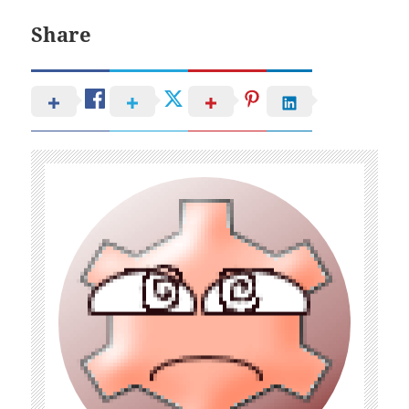
Share