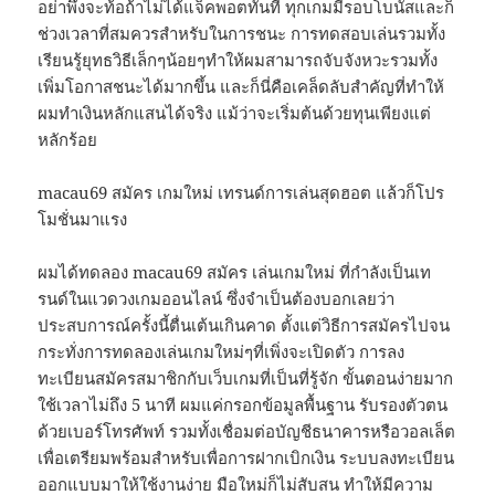
อย่าพึ่งจะท้อถ้าไม่ได้แจ็คพอตทันที ทุกเกมมีรอบโบนัสและก็
ช่วงเวลาที่สมควรสำหรับในการชนะ การทดสอบเล่นรวมทั้ง
เรียนรู้ยุทธวิธีเล็กๆน้อยๆทำให้ผมสามารถจับจังหวะรวมทั้ง
เพิ่มโอกาสชนะได้มากขึ้น และก็นี่คือเคล็ดลับสำคัญที่ทำให้
ผมทำเงินหลักแสนได้จริง แม้ว่าจะเริ่มต้นด้วยทุนเพียงแต่
หลักร้อย
macau69 สมัคร เกมใหม่ เทรนด์การเล่นสุดฮอต แล้วก็โปร
โมชั่นมาแรง
ผมได้ทดลอง macau69 สมัคร เล่นเกมใหม่ ที่กำลังเป็นเท
รนด์ในแวดวงเกมออนไลน์ ซึ่งจำเป็นต้องบอกเลยว่า
ประสบการณ์ครั้งนี้ตื่นเต้นเกินคาด ตั้งแต่วิธีการสมัครไปจน
กระทั่งการทดลองเล่นเกมใหม่ๆที่เพิ่งจะเปิดตัว การลง
ทะเบียนสมัครสมาชิกกับเว็บเกมที่เป็นที่รู้จัก ขั้นตอนง่ายมาก
ใช้เวลาไม่ถึง 5 นาที ผมแค่กรอกข้อมูลพื้นฐาน รับรองตัวตน
ด้วยเบอร์โทรศัพท์ รวมทั้งเชื่อมต่อบัญชีธนาคารหรือวอลเล็ต
เพื่อเตรียมพร้อมสำหรับเพื่อการฝากเบิกเงิน ระบบลงทะเบียน
ออกแบบมาให้ใช้งานง่าย มือใหม่ก็ไม่สับสน ทำให้มีความ