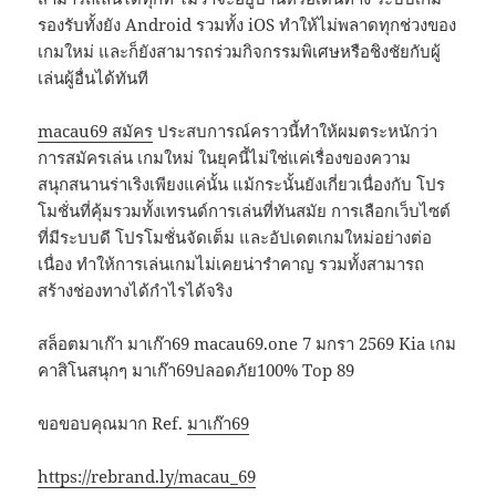
รองรับทั้งยัง Android รวมทั้ง iOS ทำให้ไม่พลาดทุกช่วงของ
เกมใหม่ และก็ยังสามารถร่วมกิจกรรมพิเศษหรือชิงชัยกับผู้
เล่นผู้อื่นได้ทันที
macau69 สมัคร
ประสบการณ์คราวนี้ทำให้ผมตระหนักว่า
การสมัครเล่น เกมใหม่ ในยุคนี้ไม่ใช่แค่เรื่องของความ
สนุกสนานร่าเริงเพียงแค่นั้น แม้กระนั้นยังเกี่ยวเนื่องกับ โปร
โมชั่นที่คุ้มรวมทั้งเทรนด์การเล่นที่ทันสมัย การเลือกเว็บไซต์
ที่มีระบบดี โปรโมชั่นจัดเต็ม และอัปเดตเกมใหม่อย่างต่อ
เนื่อง ทำให้การเล่นเกมไม่เคยน่ารำคาญ รวมทั้งสามารถ
สร้างช่องทางได้กำไรได้จริง
สล็อตมาเก๊า มาเก๊า69 macau69.one 7 มกรา 2569 Kia เกม
คาสิโนสนุกๆ มาเก๊า69ปลอดภัย100% Top 89
ขอขอบคุณมาก Ref.
มาเก๊า69
https://rebrand.ly/macau_69