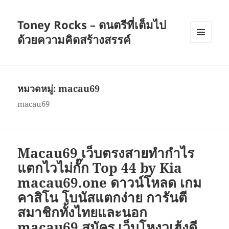
Toney Rocks – ดนตรีที่เต็มไป
ด้วยความคิดสร้างสรรค์
เมนู
และวิด
เจ็ต
หมวดหมู่:
macau69
macau69
Macau69 เว็บตรงสายทำกำไร
แตกไวไม่กั๊ก Top 44 by Kia
macau69.one ดาวน์โหลด เกม
คาสิโน โบนัสแตกง่าย การันตี
สมาชิกทั้งไทยและนอก
macau69 สมัคร เว็บโหงวเฮ้งดี