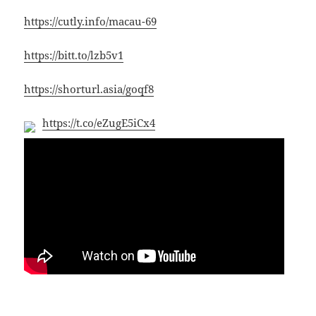
https://cutly.info/macau-69
https://bitt.to/lzb5v1
https://shorturl.asia/goqf8
https://t.co/eZugE5iCx4