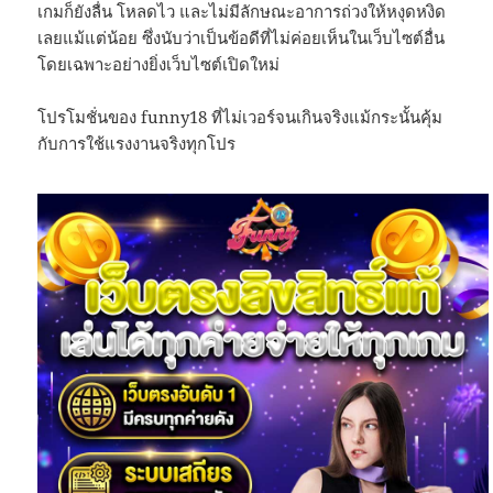
เกมก็ยังลื่น โหลดไว และไม่มีลักษณะอาการถ่วงให้หงุดหงิด
เลยแม้แต่น้อย ซึ่งนับว่าเป็นข้อดีที่ไม่ค่อยเห็นในเว็บไซต์อื่น
โดยเฉพาะอย่างยิ่งเว็บไซต์เปิดใหม่
โปรโมชั่นของ funny18 ที่ไม่เวอร์จนเกินจริงแม้กระนั้นคุ้ม
กับการใช้แรงงานจริงทุกโปร