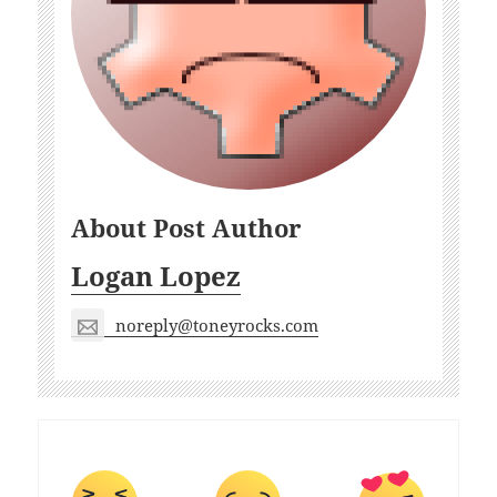
About Post Author
Logan Lopez
noreply@toneyrocks.com