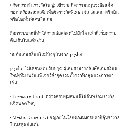
• กิจกรรมลุ้นรางวัลใหญ่: เข้าร่วมกิจกรรมหมุนวงล้อแจ็ค
พอต หรือสะสมแต้มเพื่อชิงรางวัลพิเศษ เช่น เงินสด, ฟรีสปิน
หรือไอเท็มพิเศษในเกม
กิจกรรมพวกนี้ทำให้การเล่นสล็อตไม่มีเบื่อ แล้วก็เพิ่มความ
ตื่นเต้นในแต่ละวัน
พบกับเกมสล็อตใหม่ปัจจุบันจาก pgslot
pg slot ไม่เคยหยุดปรับปรุง! ผู้เล่นสามารถสัมผัสเกมสล็อต
ใหม่ๆที่มาพร้อมฟีเจอร์ล้ำยุครวมทั้งกราฟิกสุดตระการตา
เช่น
• Treasure Hunt: ตรวจสอบขุมสมบัติใต้ดินพร้อมรางวัล
แจ็คพอตใหญ่
• Mystic Dragons: ผจญภัยในโลกของมังกรแล้วก็ลุ้นรางวัล
โบนัสสุดตื่นเต้น