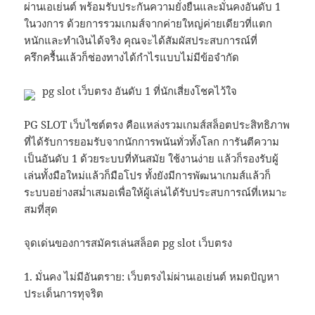
ผ่านเอเย่นต์ พร้อมรับประกันความยั่งยืนและมั่นคงอันดับ 1
ในวงการ ด้วยการรวมเกมส์จากค่ายใหญ่ค่ายเดียวที่แตก
หนักและทำเงินได้จริง คุณจะได้สัมผัสประสบการณ์ที่
ครึกครื้นแล้วก็ช่องทางได้กำไรแบบไม่มีข้อจำกัด
pg slot เว็บตรง อันดับ 1 ที่นักเสี่ยงโชคไว้ใจ
PG SLOT เว็บไซต์ตรง คือแหล่งรวมเกมส์สล็อตประสิทธิภาพ
ที่ได้รับการยอมรับจากนักการพนันทั่วทั้งโลก การันตีความ
เป็นอันดับ 1 ด้วยระบบที่ทันสมัย ใช้งานง่าย แล้วก็รองรับผู้
เล่นทั้งมือใหม่แล้วก็มือโปร ทั้งยังมีการพัฒนาเกมส์แล้วก็
ระบบอย่างสม่ำเสมอเพื่อให้ผู้เล่นได้รับประสบการณ์ที่เหมาะ
สมที่สุด
จุดเด่นของการสมัครเล่นสล็อต pg slot เว็บตรง
1. มั่นคง ไม่มีอันตราย: เว็บตรงไม่ผ่านเอเย่นต์ หมดปัญหา
ประเด็นการทุจริต