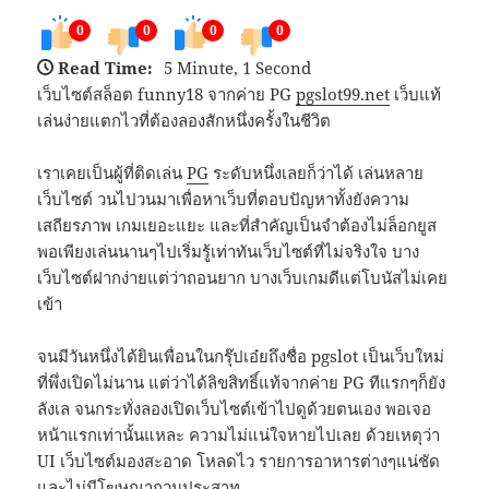
0
0
0
0
Read Time:
5 Minute, 1 Second
เว็บไซต์สล็อต funny18 จากค่าย PG
pgslot99.net
เว็บแท้
เล่นง่ายแตกไวที่ต้องลองสักหนึ่งครั้งในชีวิต
เราเคยเป็นผู้ที่ติดเล่น
PG
ระดับหนึ่งเลยก็ว่าได้ เล่นหลาย
เว็บไซต์ วนไปวนมาเพื่อหาเว็บที่ตอบปัญหาทั้งยังความ
เสถียรภาพ เกมเยอะแยะ และที่สำคัญเป็นจำต้องไม่ล็อกยูส
พอเพียงเล่นนานๆไปเริ่มรู้เท่าทันเว็บไซต์ที่ไม่จริงใจ บาง
เว็บไซต์ฝากง่ายแต่ว่าถอนยาก บางเว็บเกมดีแต่โบนัสไม่เคย
เข้า
จนมีวันหนึ่งได้ยินเพื่อนในกรุ๊ปเอ๋ยถึงชื่อ pgslot เป็นเว็บใหม่
ที่พึ่งเปิดไม่นาน แต่ว่าได้ลิขสิทธิ์แท้จากค่าย PG ทีแรกๆก็ยัง
ลังเล จนกระทั่งลองเปิดเว็บไซต์เข้าไปดูด้วยตนเอง พอเจอ
หน้าแรกเท่านั้นแหละ ความไม่แน่ใจหายไปเลย ด้วยเหตุว่า
UI เว็บไซต์มองสะอาด โหลดไว รายการอาหารต่างๆแน่ชัด
และไม่มีโฆษณากวนประสาท