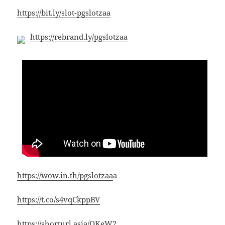
https://bit.ly/slot-pgslotzaa
https://rebrand.ly/pgslotzaa
https://wow.in.th/pgslotzaa
a
https://t.co/s4vqCkppBV
https://shorturl.asia/OKeW2