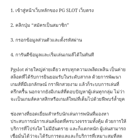
1. เข้าสู่หน้าเว็บหลักของ PG SLOT เว็บตรง
2. คลิกปุ่ม “สมัครเป็นสมาชิก”
3. กรอกข้อมูลส่วนตัวและตั้งรหัสผ่าน
4. การันตีข้อมูลและเริ่มเล่นเกมส์ได้ในทันที
Pgslot ค่ายใหญ่ค่ายเดียว ครบทุกความเพลิดเพลิน เป็นค่าย
สล็อตที่ได้รับการยินยอมรับในระดับสากล ด้วยการพัฒนา
เกมส์ที่มีเอกลักษณ์ กราฟิกสวยงาม แล้วก็ระบบการเล่นที่
ครึกครื้น นอกจากยังมีเกมส์ที่ตอบปัญหาผู้เล่นทุกกลุ่ม ไม่ว่า
จะเป็นเกมส์คลาสสิกหรือเกมส์ใหม่ที่เต็มไปด้วยฟีพบร์ล้ำยุค
ช่องทางที่ยอดเยี่ยมสำหรับนักเล่นการพนันที่มองหา
ประสบการณ์การเล่นสล็อตที่ครบวงจรรวมทั้งคุ้ม ด้วยการให้
บริการที่โปร่งใส ไม่มีอันตราย และก็แตกหนัก ผู้เล่นสามารถ
เชื่อมั่นได้ว่าจะได้รับการดูแลและก็บริการที่เหมาะสมที่สุด