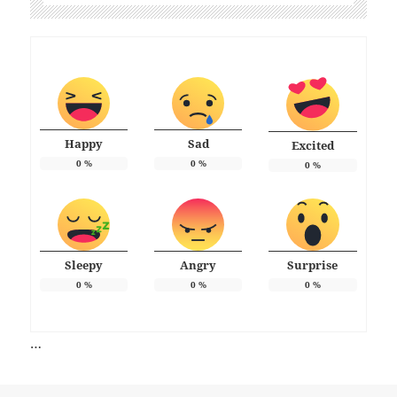
Happy
Sad
Excited
0
%
0
%
0
%
Sleepy
Angry
Surprise
0
%
0
%
0
%
…