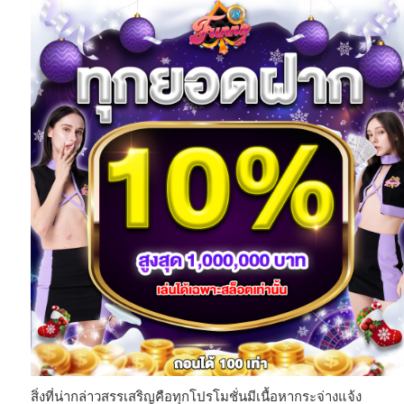
สิ่งที่น่ากล่าวสรรเสริญคือทุกโปรโมชั่นมีเนื้อหากระจ่างแจ้ง