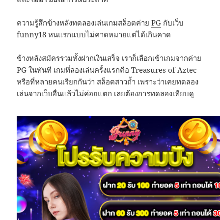
ความรู้สึกข้างหลังทดลองเล่นเกมสล็อตค่าย
PG
กับเว็บ
funny18 หนแรกแบบไม่คาดหมายแต่ได้เกินคาด
ข้างหลังสมัครรวมทั้งฝากเงินเสร็จ เราก็เลือกเข้าเกมจากค่าย
PG ในทันที เกมที่ลองเล่นครั้งแรกคือ Treasures of Aztec
หรือที่หลายคนเรียกกันว่า สล็อตสาวถ้ำ เพราะว่าเคยทดลอง
เล่นจากเว็บอื่นแล้วไม่ค่อยแตก เลยต้องการทดลองเทียบดู