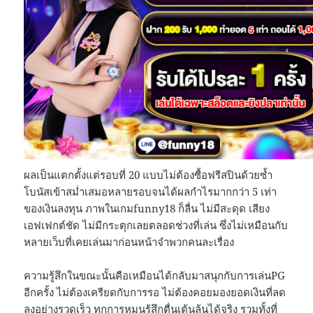
ผลเป็นแตกตั้งแต่รอบที่ 20 แบบไม่ต้องซื้อฟรีสปินด้วยซ้ำ
โบนัสเข้าสม่ำเสมอหลายรอบจนได้ผลกำไรมากกว่า 5 เท่า
ของเงินลงทุน ภาพในเกมfunny18 ก็ลื่น ไม่มีสะดุด เสียง
เอฟเฟกต์ชัด ไม่มีกระตุกเลยตลอดช่วงที่เล่น ซึ่งไม่เหมือนกับ
หลายเว็บที่เคยเล่นมาก่อนหน้าจำพวกคนละเรื่อง
ความรู้สึกในขณะนั้นคือเหมือนได้กลับมาสนุกกับการเล่นPG
อีกครั้ง ไม่ต้องเครียดกับการรอ ไม่ต้องคอยมองยอดเงินที่ลด
ลงอย่างรวดเร็ว ทุกการหมุนรู้สึกตื่นเต้นลุ้นได้จริง รวมทั้งที่