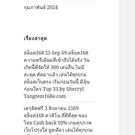
กุมภาพันธ์ 2024
เรื่องล่าสุด
สล็อต168 25 Sep 69 สล็อต168
ความพรีเมียมที่เข้าถึงได้จริง วัน
เกิดนี้พี่จัดให้ 300 เล่นลื่น ไม่มี
สะดุด คัดมาแล้ว เล่นได้ทุกเกม
สล็อตเว็บตรง เริ่มก่อนวันนี้ มีลุ้น
ก่อนใคร Top 33 by Sherryl
Tangtem168e.com
เครดิตฟรี 3 สิงหาคม 2569
สล็อต168 คาสิโน ที่ดีที่สุด ของ
ไทย Cash back 10% เกมคุรภาพ
เว็บโปร่งใส ยูสเดียว เล่นได้ทุกเกม