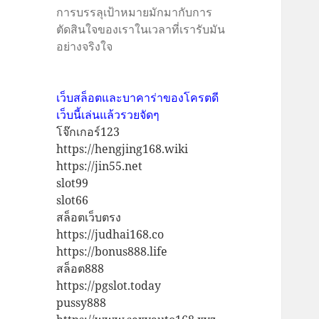
การบรรลุเป้าหมายมักมากับการ
ตัดสินใจของเราในเวลาที่เรารับมัน
อย่างจริงใจ
เว็บสล็อตและบาคาร่าของโครตดี
เว็บนี้เล่นแล้วรวยจัดๆ
โจ๊กเกอร์123
https://hengjing168.wiki
https://jin55.net
slot99
slot66
สล็อตเว็บตรง
https://judhai168.co
https://bonus888.life
สล็อต888
https://pgslot.today
pussy888