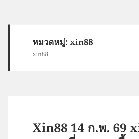
หมวดหมู่:
xin88
xin88
Xin88 14 ก.พ. 69 xi