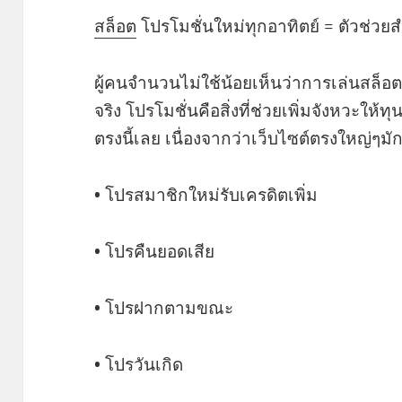
สล็อต
โปรโมชั่นใหม่ทุกอาทิตย์ = ตัวช่วย
ผู้คนจำนวนไม่ใช้น้อยเห็นว่าการเล่นสล็อ
จริง โปรโมชั่นคือสิ่งที่ช่วยเพิ่มจังหวะให้
ตรงนี้เลย เนื่องจากว่าเว็บไซต์ตรงใหญ่ๆมั
• โปรสมาชิกใหม่รับเครดิตเพิ่ม
• โปรคืนยอดเสีย
• โปรฝากตามขณะ
• โปรวันเกิด