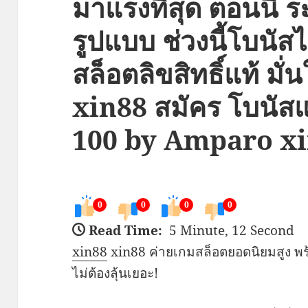
มาแรงที่สุด ตอนนี้ ร
รูปแบบ ช่วงนี้โบนัส
สล็อตลิขสิทธิ์แท้ มั่
xin88 สมัคร โบนัสแ
100 by Amparo x
0
0
0
0
Read Time:
5 Minute, 12 Second
xin88
xin88 ค่ายเกมสล็อตยอดนิยมสูง พร
ไม่ต้องลุ้นเยอะ!