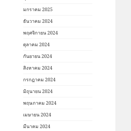
มกราคม 2025
ธันวาคม 2024
พฤศจิกายน 2024
ตุลาคม 2024
กันยายน 2024
สิงหาคม 2024
กรกฎาคม 2024
มิถุนายน 2024
พฤษภาคม 2024
เมษายน 2024
มีนาคม 2024