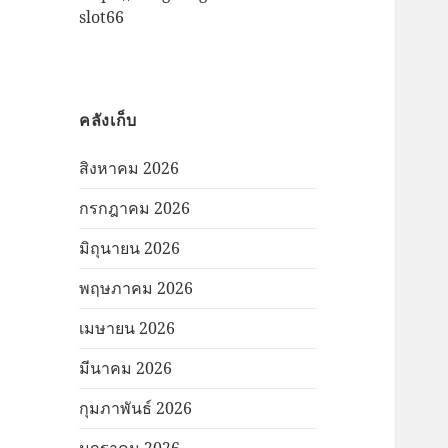
slot66
คลังเก็บ
สิงหาคม 2026
กรกฎาคม 2026
มิถุนายน 2026
พฤษภาคม 2026
เมษายน 2026
มีนาคม 2026
กุมภาพันธ์ 2026