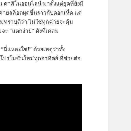
าสิโนออนไลน์ มาตั้งแต่ยุคที่ยังมี
มีค่ายสล็อตผุดขึ้นราวกับดอกเห็ด แต่
ราบดีว่า ไม่ใช่ทุกค่ายจะคุ้ม
กมจะ “แตกง่าย” ดังที่เคลม
 “นี่แหละใช่!” ด้วยเหตุว่าทั้ง
โมชั่นใหม่ทุกอาทิตย์ ที่ช่วยต่อ