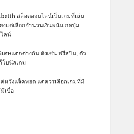
betth สล็อตออนไลน์เป็นเกมที่เล่น
ียงแต่เลือกจำนวนเงินพนัน กดปุ่ม
์ไลน์
ิเศษแตกต่างกัน ดังเช่น ฟรีสปิน, ตัว
ก็โบนัสเกม
แค่หวังแจ็คพอต แต่ควรเลือกเกมที่มี
ีเบื่อ