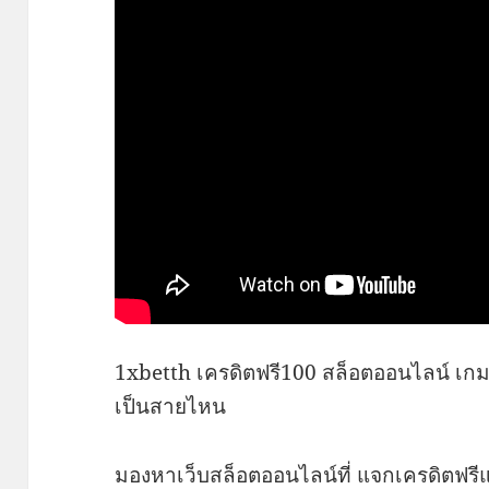
1xbetth เครดิตฟรี100 สล็อตออนไลน์ เกม
เป็นสายไหน
มองหาเว็บสล็อตออนไลน์ที่ แจกเครดิตฟรีแบบ