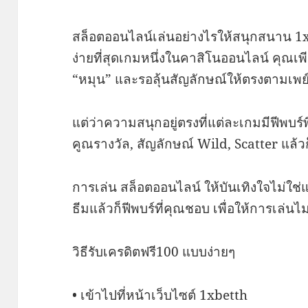
สล็อตออนไลน์เล่นอย่างไรให้สนุกสนาน 1x
ง่ายที่สุดเกมหนึ่งในคาสิโนออนไลน์ คุณเพ
“หมุน” และรอลุ้นสัญลักษณ์ให้ตรงตามเพย
แต่ว่าความสนุกอยู่ตรงที่แต่ละเกมมีฟีพบร์พ
คูณรางวัล, สัญลักษณ์ Wild, Scatter แล้ว
การเล่น สล็อตออนไลน์ ให้บันเทิงใจไม่ใช่
ธีมแล้วก็ฟีพบร์ที่คุณชอบ เพื่อให้การเล่นไม่ม
วิธีรับเครดิตฟรี100 แบบง่ายๆ
• เข้าไปที่หน้าเว็บไซต์ 1xbetth