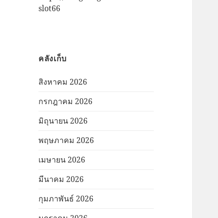
slot66
คลังเก็บ
สิงหาคม 2026
กรกฎาคม 2026
มิถุนายน 2026
พฤษภาคม 2026
เมษายน 2026
มีนาคม 2026
กุมภาพันธ์ 2026