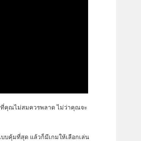
ที่คุณไม่สมควรพลาด ไม่ว่าคุณจะ
คุ้มที่สุด แล้วก็มีเกมให้เลือกเล่น