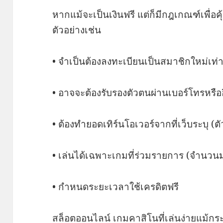
หากแม้จะเป็นเงินฟรี แต่ก็มีกฎเกณฑ์เพื่
ตัวอย่างเช่น
• จำเป็นต้องลงทะเบียนเป็นสมาชิกใหม่เท่า
• อาจจะต้องรับรองตัวตนผ่านเบอร์โทรหรือ
• ต้องทำยอดเทิร์นโอเวอร์จากที่เว็บระบุ (ต
• เล่นได้เฉพาะเกมที่ร่วมรายการ (จำนวน
• กำหนดระยะเวลาใช้เครดิตฟรี
สล็อตออนไลน์ เกมคาสิโนที่เล่นง่ายแม้กระน