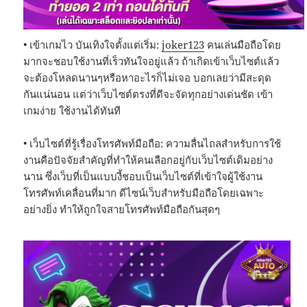
• เข้าเกมไว บันเทิงใจตั้งแต่เริ่ม:
joker123
คนเล่นมือถือโดย
มากจะชอบใช้งานที่เร็วทันใจอยู่แล้ว ถ้าเกิดเข้าเว็บไซต์แล้ว
จะต้องโหลดนานๆหรือหาอะไรก็ไม่เจอ บอกเลยว่ามีสะดุด
กันแน่นอน แต่ว่าเว็บไซต์ตรงที่ดีจะจัดทุกอย่างเด่นชัด เข้า
เกมง่าย ใช้งานได้ทันที
• เว็บไซต์ที่รู้เรื่องโทรศัพท์มือถือ: ความลื่นไถลสำหรับการใช้
งานคือปัจจัยสำคัญที่ทำให้คนเลือกอยู่กับเว็บไซต์เดิมอย่าง
นาน ซึ่งเว็บที่เป็นแบบงี้ชอบเป็นเว็บไซต์ที่เข้าใจผู้ใช้งาน
โทรศัพท์เคลื่อนที่มาก ดีไซน์เว็บสำหรับมือถือโดยเฉพาะ
อย่างยิ่ง ทำให้ถูกใจสายโทรศัพท์มือถือกันสุดๆ