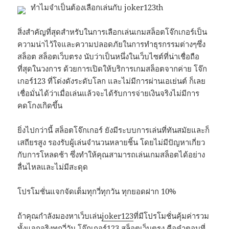
ทำไมจำเป็นต้องเลือกเล่นกับ joker123th
สิ่งสำคัญที่สุดสำหรับในการเลือกเล่นเกมสล็อตโจ๊กเกอร์เป็น
ความน่าไว้ใจและความปลอดภัยในการทำธุรกรรมต่างๆซึ่ง
สล็อต สล็อตเว็บตรง นับว่าเป็นหนึ่งในเว็บไซต์ที่น่าเชื่อถือ
ที่สุดในวงการ ด้วยการเปิดให้บริการเกมสล็อตจากค่าย โจ๊ก
เกอร์123 ที่โด่งดังระดับโลก และไม่มีการผ่านเอเย่นต์ ก็เลย
เชื่อมั่นได้ว่าเมื่อเล่นแล้วจะได้รับการจ่ายเงินจริงไม่มีการ
คดโกงเกิดขึ้น
ยิ่งไปกว่านี้ สล็อตโจ๊กเกอร์ ยังมีระบบการเล่นที่ทันสมัยและก็
เสถียรสูง รองรับผู้เล่นจำนวนหลายชิ้น โดยไม่มีปัญหาเกี่ยว
กับการโหลดช้า ซึ่งทำให้คุณสามารถเล่นเกมสล็อตได้อย่าง
ลื่นไหลและไม่มีสะดุด
โปรโมชั่นแจกจัดเต็มทุกวี่ทุกวัน ทุกยอดฝาก 10%
ถ้าคุณกำลังมองหาเว็บเล่น
joker123
ที่มีโปรโมชั่นคุ้มค่ารวม
ทั้งแจกจริงทุกวี่วัน โจ๊กเกอร์123 สล็อตเว็บตรง คือคำตอบที่