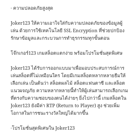
· ความปลอดภัยสูงสุด
Joker123 ให้ความเอาใจใส่กับความปลอดภัยของข้อมูลผู้
เล่น ด้วยการใช้เทคโนโลยี SSL Encryption ที่ช่วยปกป้อง
รักษาข้อมูลและกระบวนการทำธุรกรรมทุกขั้นตอน
โจ๊กเกอร์123 เกมสล็อตแตกง่าย พร้อมโปรโมชั่นสุดพิเศษ
Joker123 ได้รับการออกแบบมาเพื่อมอบประสบการณ์การ
เล่นสล็อตที่ไม่เหมือนใคร โดยมีเกมสล็อตหลากหลายธีมให้
เลือกเล่น เป็นต้นว่า สล็อตผลไม้ สล็อตแฟนตาซี และสล็อต
แนวผจญภัย ความหลากหลายนี้ทำให้ผู้เล่นสามารถเลือกเกม
ที่ตรงกับความชอบของตนได้ง่ายๆ ยิ่งไปกว่านี้ เกมสล็อตใน
Joker123 ยังมีค่า RTP (Return to Player) สูง ช่วยเพิ่ม
โอกาสในการชนะรางวัลใหญ่ได้มากขึ้น
·โปรโมชั่นสุดพิเศษใน Joker123