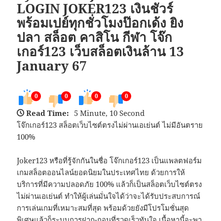
LOGIN JOKER123 เงินชัวร์
พร้อมเปย์ทุกชั่วโมงป๊อกเด้ง ยิง
ปลา สล็อต คาสิโน กีฬา โจ๊ก
เกอร์123 เว็บสล็อตเงินล้าน 13
January 67
0
0
0
0
Read Time:
5 Minute, 10 Second
โจ๊กเกอร์123 สล็อตเว็บไซต์ตรงไม่ผ่านเอเย่นต์ ไม่มีอันตราย
100%
Joker123 หรือที่รู้จักกันในชื่อ โจ๊กเกอร์123 เป็นแพลตฟอร์ม
เกมสล็อตออนไลน์ยอดนิยมในประเทศไทย ด้วยการให้
บริการที่มีความปลอดภัย 100% แล้วก็เป็นสล็อตเว็บไซต์ตรง
ไม่ผ่านเอเย่นต์ ทำให้ผู้เล่นมั่นใจได้ว่าจะได้รับประสบการณ์
การเล่นเกมที่เหมาะสมที่สุด พร้อมด้วยยังมีโปรโมชั่นสุด
พิเศษแล้วก็ระบบการฝาก-ถอนที่รวดเร็วทันใจ เนื้อหานี้จะพา