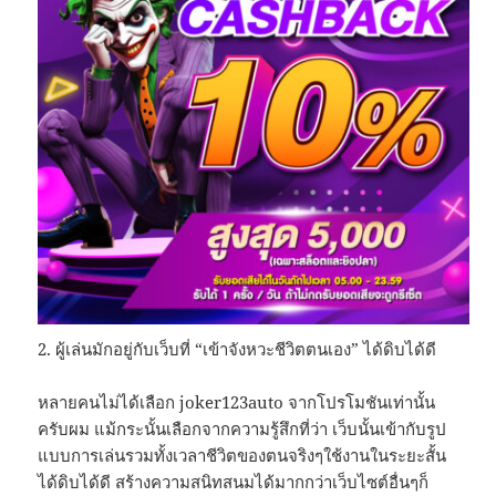
2. ผู้เล่นมักอยู่กับเว็บที่ “เข้าจังหวะชีวิตตนเอง” ได้ดิบได้ดี
หลายคนไม่ได้เลือก joker123auto จากโปรโมชันเท่านั้น
ครับผม แม้กระนั้นเลือกจากความรู้สึกที่ว่า เว็บนั้นเข้ากับรูป
แบบการเล่นรวมทั้งเวลาชีวิตของตนจริงๆใช้งานในระยะสั้น
ได้ดิบได้ดี สร้างความสนิทสนมได้มากกว่าเว็บไซต์อื่นๆก็