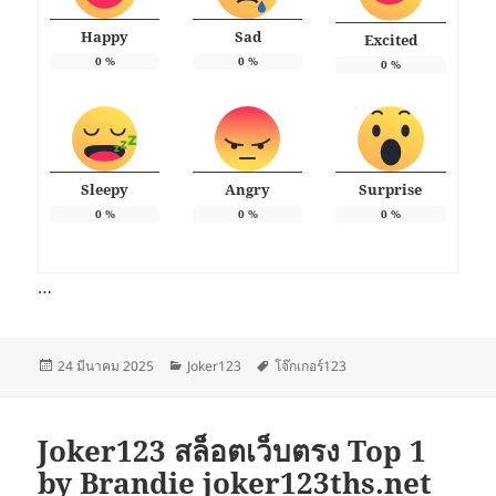
Happy
Sad
Excited
0
%
0
%
0
%
Sleepy
Angry
Surprise
0
%
0
%
0
%
…
เขียน
หมวด
ป้าย
24 มีนาคม 2025
Joker123
โจ๊กเกอร์123
เมื่อ
หมู่
กำกับ
Joker123 สล็อตเว็บตรง Top 1
by Brandie joker123ths.net