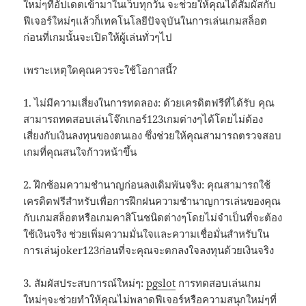
ใหม่ๆที่อัปเดตเข้ามาในเว็บทุกวัน จะช่วยให้คุณได้สัมผัสกับ
ฟีเจอร์ใหม่ๆแล้วก็เทคโนโลยีปัจจุบันในการเล่นเกมสล็อต
ก่อนที่เกมนั้นจะเปิดให้ผู้เล่นทั่วๆไป
เพราะเหตุใดคุณควรจะใช้โอกาสนี้?
1. ไม่มีความเสี่ยงในการทดลอง: ด้วยเครดิตฟรีที่ได้รับ คุณ
สามารถทดสอบเล่นโจ๊กเกอร์123เกมต่างๆได้โดยไม่ต้อง
เสี่ยงกับเงินลงทุนของตนเอง ซึ่งช่วยให้คุณสามารถตรวจสอบ
เกมที่คุณสนใจก้าวหน้าขึ้น
2. ฝึกซ้อมความชำนาญก่อนลงเดิมพันจริง: คุณสามารถใช้
เครดิตฟรีสำหรับเพื่อการฝึกฝนความชำนาญการเล่นของคุณ
กับเกมสล็อตหรือเกมคาสิโนชนิดต่างๆโดยไม่จำเป็นที่จะต้อง
ใช้เงินจริง ช่วยเพิ่มความมั่นใจและความเชื่อมั่นสำหรับใน
การเล่นjoker123ก่อนที่จะคุณจะตกลงใจลงทุนด้วยเงินจริง
3. สัมผัสประสบการณ์ใหม่ๆ:
pgslot
การทดสอบเล่นเกม
ใหม่ๆจะช่วยทำให้คุณไม่พลาดฟีเจอร์หรือความสนุกใหม่ๆที่