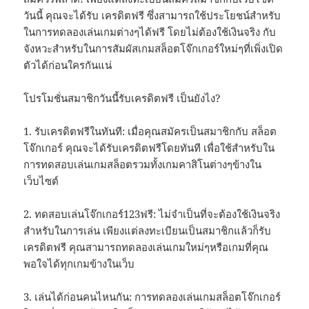
วันนี้ คุณจะได้รับ เครดิตฟรี ซึ่งสามารถใช้ประโยชน์สำหรับ
ในการทดลองเล่นเกมต่างๆได้ฟรี โดยไม่ต้องใช้เงินจริง กับ
จังหวะสำหรับในการสัมผัสเกมสล็อตโจ๊กเกอร์ใหม่ๆที่เพิ่งเปิด
ตัวได้ก่อนใครกันแน่
โปรโมชั่นสมาชิกวันนี้รับเครดิตฟรี เป็นยังไง?
1. รับเครดิตฟรีในทันที: เมื่อคุณสมัครเป็นสมาชิกกับ สล็อต
โจ๊กเกอร์ คุณจะได้รับเครดิตฟรีโดยทันที เพื่อใช้สำหรับใน
การทดสอบเล่นเกมสล็อตรวมทั้งเกมคาสิโนต่างๆข้างใน
เว็บไซต์
2. ทดสอบเล่นโจ๊กเกอร์123ฟรี: ไม่จำเป็นที่จะต้องใช้เงินจริง
สำหรับในการเล่น เพียงแต่ลงทะเบียนเป็นสมาชิกแล้วก็รับ
เครดิตฟรี คุณสามารถทดลองเล่นเกมใหม่ๆหรือเกมที่คุณ
พอใจได้ทุกเกมข้างในเว็บ
3. เล่นได้ก่อนคนไหนกัน: การทดลองเล่นเกมสล็อตโจ๊กเกอร์