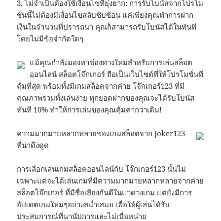
3. ไม่จำเป็นต้องใช้เงื่อนไขที่ยุ่งยาก: การรับโบนัสจากโปรโม
ชั่นนี้ไม่ต้องมีเงื่อนไขสลับซับซ้อน แค่เพียงคุณทำการฝาก
เงินในจำนวนที่ปรารถนา คุณก็สามารถรับโบนัสได้ในทันที
โดยไม่มีข้อจำกัดใดๆ
แม้คุณกำลังมองหาช่องทางใหม่สำหรับการเล่นสล็อต
ออนไลน์ สล็อตโจ๊กเกอร์ ถือเป็นเว็บไซต์ที่ให้โปรโมชั่นที่
คุ้มที่สุด พร้อมทั้งมีเกมสล็อตจากค่าย โจ๊กเกอร์123 ที่มี
คุณภาพรวมทั้งเล่นง่าย ทุกยอดฝากของคุณจะได้รับโบนัส
ทันที 10% ทำให้การเล่นของคุณคุ้มค่ากว่าเดิม!
ความมากมายหลากหลายของเกมสล็อตจาก Joker123
ที่น่าดึงดูด
การเลือกเล่นเกมสล็อตออนไลน์กับ โจ๊กเกอร์123 นั้นไม่
เฉพาะแต่จะได้เล่นเกมที่มีความมากมายหลากหลายจากค่าย
สล็อตโจ๊กเกอร์ ที่มีชื่อเสียงกันดีในแวดวงเกม แต่ยังมีการ
อัปเดตเกมใหม่ๆอย่างสม่ำเสมอ เพื่อให้ผู้เล่นได้รับ
ประสบการณ์ที่นานัปการและไม่เบื่อหน่าย