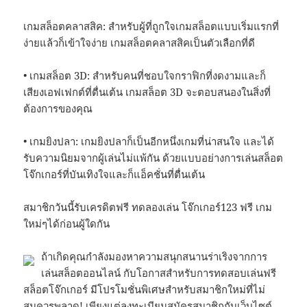
เกมสล็อตคลาสสิค: สำหรับผู้ที่ถูกใจเกมสล็อตแบบเริ่มแรกที่
ง่ายแล้วก็เข้าใจง่าย เกมสล็อตคลาสสิคเป็นตัวเลือกที่ดี
• เกมสล็อต 3D: สำหรับคนที่ชอบใจกราฟิกที่งดงามและก็
เสียงเอฟเฟกต์ที่ตื่นเต้น เกมสล็อต 3D จะตอบสนองในสิ่งที่
ต้องการของคุณ
• เกมยิงปลา: เกมยิงปลาก็เป็นอีกหนึ่งเกมที่น่าสนใจ และได้
รับความนิยมจากผู้เล่นไม่แพ้กัน ด้วยแบบอย่างการเล่นสล็อต
โจ๊กเกอร์ที่บันเทิงใจและก็แอ็คชั่นที่ตื่นเต้น
สมาชิกวันนี้รับเครดิตฟรี ทดลองเล่น โจ๊กเกอร์123 ฟรี เกม
ใหม่ๆได้ก่อนผู้ใดกัน
ถ้าเกิดคุณกำลังมองหาความสนุกสนานร่าเริงจากการ
เล่นสล็อตออนไลน์ กับโอกาสสำหรับการทดสอบเล่นฟรี
สล็อตโจ๊กเกอร์ มีโปรโมชั่นพิเศษสำหรับสมาชิกใหม่ที่ไม่
สมควรพลาด! เพียงแต่ลงทะเบียนสมัครสมาชิกกับเว็บไซต์