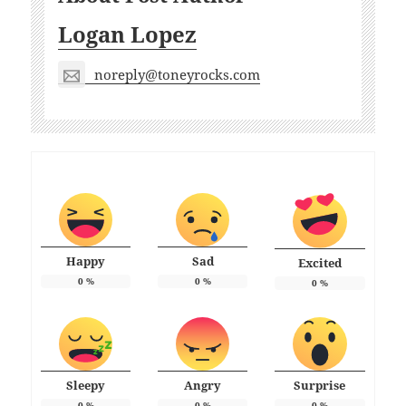
Logan Lopez
noreply@toneyrocks.com
Happy
Sad
Excited
0
%
0
%
0
%
Sleepy
Angry
Surprise
0
%
0
%
0
%