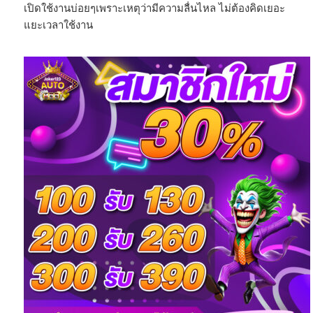
เปิดใช้งานบ่อยๆเพราะเหตุว่ามีความลื่นไหล ไม่ต้องคิดเยอะ
แยะเวลาใช้งาน