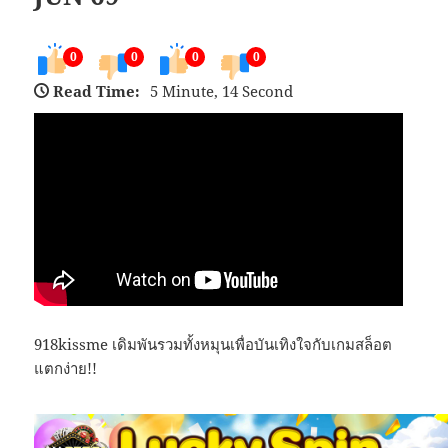
0
0
0
0
Read Time:
5 Minute, 14 Second
918kissme เดิมพันรวมทั้งหมุนเพื่อบันเทิงใจกับเกมสล็อต
แตกง่าย!!