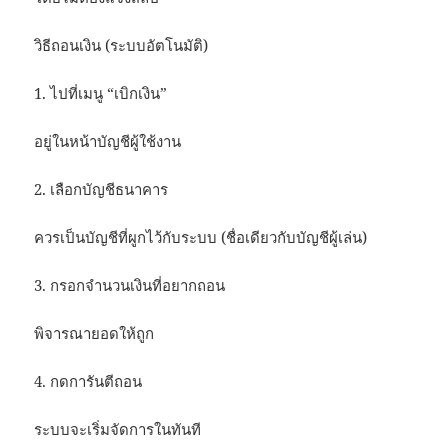
วิธีถอนเงิน (ระบบอัตโนมัติ)
1. ไปที่เมนู “เบิกเงิน”
อยู่ในหน้าบัญชีผู้ใช้งาน
2. เลือกบัญชีธนาคาร
ควรเป็นบัญชีที่ผูกไว้กับระบบ (ชื่อเดียวกับบัญชีผู้เล่น)
3. กรอกจำนวนเงินที่อยากถอน
พิจารณายอดให้ถูก
4. กดการันตีถอน
ระบบจะเริ่มจัดการในทันที