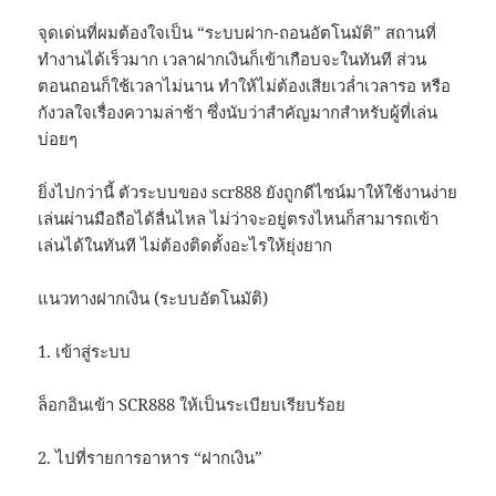
จุดเด่นที่ผมต้องใจเป็น “ระบบฝาก-ถอนอัตโนมัติ” สถานที่
ทำงานได้เร็วมาก เวลาฝากเงินก็เข้าเกือบจะในทันที ส่วน
ตอนถอนก็ใช้เวลาไม่นาน ทำให้ไม่ต้องเสียเวล่ำเวลารอ หรือ
กังวลใจเรื่องความล่าช้า ซึ่งนับว่าสำคัญมากสำหรับผู้ที่เล่น
บ่อยๆ
ยิ่งไปกว่านี้ ตัวระบบของ scr888 ยังถูกดีไซน์มาให้ใช้งานง่าย
เล่นผ่านมือถือได้ลื่นไหล ไม่ว่าจะอยู่ตรงไหนก็สามารถเข้า
เล่นได้ในทันที ไม่ต้องติดตั้งอะไรให้ยุ่งยาก
แนวทางฝากเงิน (ระบบอัตโนมัติ)
1. เข้าสู่ระบบ
ล็อกอินเข้า SCR888 ให้เป็นระเบียบเรียบร้อย
2. ไปที่รายการอาหาร “ฝากเงิน”