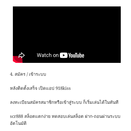
4. สมัคร / เข้าระบบ
หลังติดตั้งเสร็จ เปิดแอป 918kiss
ลงทะเบียนสมัครสมาชิกหรือเข้าสู่ระบบ ก็เริ่มเล่นได้ในทันที
scr888 สล็อตแตกง่าย ทดสอบเล่นสล็อต ฝาก-ถอนผ่านระบบ
อัตโนมัติ