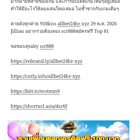
มากมายหลายของเกม และการอัปเดตเกมใหม่ๆอยู่เสมอ
ทำให้มีอะไรให้ลองเล่นใหม่เสมอ ไม่ซ้ำซากกับเกมเดิมๆ
ค่ายดังทุกค่าย 918kiss
allbet24hr
.xyz 29 พ.ค. 2026
Jillian อยากรวยต้องลอง scr888สมัครฟรี Top 81
ขอขอบคุณby
scr888
https://rebrand.ly/allbet24hr-xyz
https://cutly.info/allbet24hr-xyz
https://bitt.to/wotmm9
https://shorturl.asia/dsr6f