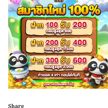
Share