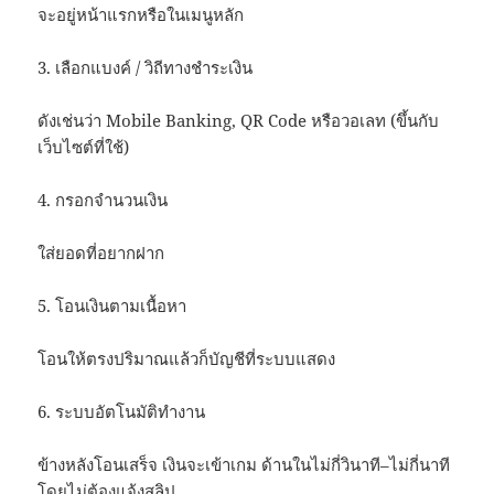
จะอยู่หน้าแรกหรือในเมนูหลัก
3. เลือกแบงค์ / วิถีทางชำระเงิน
ดังเช่นว่า Mobile Banking, QR Code หรือวอเลท (ขึ้นกับ
เว็บไซต์ที่ใช้)
4. กรอกจำนวนเงิน
ใส่ยอดที่อยากฝาก
5. โอนเงินตามเนื้อหา
โอนให้ตรงปริมาณแล้วก็บัญชีที่ระบบแสดง
6. ระบบอัตโนมัติทำงาน
ข้างหลังโอนเสร็จ เงินจะเข้าเกม ด้านในไม่กี่วินาที–ไม่กี่นาที
โดยไม่ต้องแจ้งสลิป