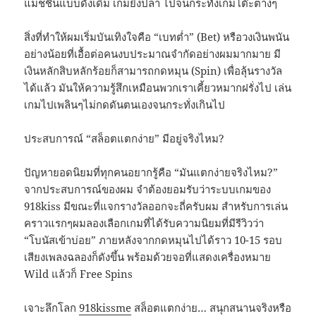
แมชชีนแบบดั้งเดิม เกมยิงปลา ไปจนกระทั่งเกมโต๊ะต่างๆ
สิ่งที่ทำให้ผมเริ่มบันเทิงใจคือ “เบทต่ำ” (Bet) หรือวงเงินพนัน
อย่างน้อยที่เอื้อต่อคนงบประมาณจำกัดอย่างผมมากมาย มี
เงินหลักสิบหลักร้อยก็สามารถกดหมุน (Spin) เพื่อลุ้นรางวัล
ได้แล้ว มันให้ความรู้สึกเหมือนพวกเราเคี้ยวหมากฝรั่งไป เล่น
เกมไปเพลินๆไม่กดดันตนเองจนกระทั่งเกินไป
ประสบการณ์ “สล็อตแตกง่าย” มีอยู่จริงไหม?
ปัญหายอดนิยมที่ทุกคนอยากรู้คือ “มันแตกง่ายจริงไหม?”
จากประสบการณ์ของผม จำต้องยอมรับว่าระบบเกมของ
918kiss มีขณะที่แจกรางวัลออกจะถี่ครับผม สำหรับการเล่น
คราวแรกๆผมลองเลือกเกมที่ได้รับความนิยมที่มีรีวิวว่า
“โบนัสเข้าบ่อย” ภายหลังจากกดหมุนไปได้ราว 10-15 รอบ
เสียงเพลงฉลองก็ดังขึ้น พร้อมด้วยจอที่แสดงเครื่องหมาย
Wild แล้วก็ Free Spins
เจาะลึกโลก
918kissme
สล็อตแตกง่าย… สนุกสนานจริงหรือ