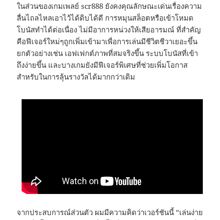
ในส่วนของเกมเพลย์ scr888 ยังคงคุณลักษณะเด่นเรื่องความ
ลื่นไถลไหลเอาไว้ได้ดิบได้ดี การหมุนสล็อตหรือเข้าโหมด
โบนัสทำได้ต่อเนื่อง ไม่มีอาการหน่วงให้เสียอารมณ์ ที่สำคัญ
คือฟีเจอร์ใหม่ๆถูกเพิ่มเข้ามาเพื่อการเล่นมีชีวิตชีวาเยอะขึ้น
ยกตัวอย่างเช่น เอฟเฟกต์ภาพที่สมจริงขึ้น ระบบโบนัสที่เข้า
ถึงง่ายขึ้น และบางเกมยังมีฟีเจอร์พิเศษที่ช่วยเพิ่มโอกาส
สำหรับในการลุ้นรางวัลได้มากกว่าเดิม
จากประสบการณ์ส่วนตัว ผมมีความคิดว่าเวอร์ชันนี้ “เล่นง่าย