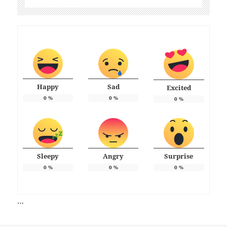
Happy
Sad
Excited
0
%
0
%
0
%
Sleepy
Angry
Surprise
0
%
0
%
0
%
…