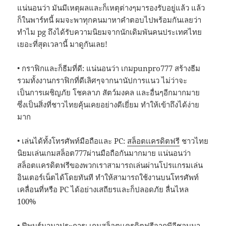
แน่นอนว่า มันมีเหตุผลและก็เหตุต่างๆมารองรับอยู่แล้ว แล้ว
ก็ในพาร์ทนี้ ผมจะพาทุกคนมาหาคำตอบไปพร้อมกันเลยว่า
ทำไม pg ถึงได้รับความนิยมจากนักเดิมพันคนประเทศไทย
เยอะที่สุดเวลานี้ มาดูกันเลย!
• กราฟิกและก็ธีมที่ดี: แน่นอนว่า เกมpunpro777 สร้างธีม
รวมทั้งงานกราฟิกที่ดีเลิศๆจากนานัปการแนว ไม่ว่าจะ
เป็นการเผชิญภัย โชคลาภ สัตว์มงคล และอื่นๆอีกมากมาย
ซึ่งเป็นสิ่งที่ชาวไทยคุ้นเคยอย่างดีเยี่ยม ทำให้เข้าถึงได้ง่าย
มาก
• เล่นได้ทั้งโทรศัพท์มือถือและ PC:
สล็อตเเครดิตฟรี
ชาวไทย
นิยมเล่นเกมสล็อต777ผ่านมือถือกันมากมาย แน่นอนว่า
สล็อตเเครดิตฟรีของพวกเราสามารถเล่นผ่านโปรแกรมเล่น
อินเตอร์เน็ตได้โดยทันที ทำให้สามารถใช้งานบนโทรศัพท์
เคลื่อนที่หรือ PC ได้อย่างเสถียรและก็ปลอดภัย ลื่นไหล
100%
• ฟีพบร์นานาประการ: เกมสล็อตเเครดิตฟรีจากพีจีชอบมา