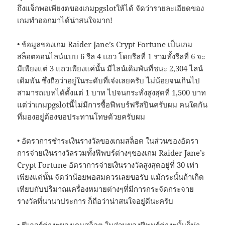
ถึงแจ็กพอเพียงตของเกมpgslotให้ได้ จัดว่ารายละเอียดของ
เกมทำออกมาได้น่าสนใจมาก!
• ข้อมูลของเกม Raider Jane’s Crypt Fortune เป็นเกม
สล็อตออนไลน์แบบ 6 รีล 4 แถว โดยรีลที่ 1 รวมทั้งรีลที่ 6 จะ
มีเพียงแต่ 3 แถวเพียงแค่นั้น มีไลน์เดิมพันที่ชนะ 2,304 ไลน์
เดิมพัน ซึ่งถือว่าอยู่ในระดับที่เจ๋งเลยครับ ไม่น้อยจนเกินไป
สามารถเบทได้ตั้งแต่ 1 บาท ไปจนกระทั่งสูงสุดที่ 1,500 บาท
แต่ว่าเกมpgslotนี้ไม่มีการซื้อฟีพบร์ฟรีสปินครับผม คนใดกัน
ที่มองอยู่ต้องขอประทานโทษด้วยครับผม
• อัตราการชำระเงินรางวัลของเกมสล็อต ในส่วนของอัตรา
การจ่ายเงินรางวัลรวมทั้งฟีพบร์ต่างๆของเกม Raider Jane’s
Crypt Fortune อัตราการจ่ายเงินรางวัลสูงสุดอยู่ที่ 30 เท่า
เพียงแค่นั้น จัดว่าน้อยพอสมควรเลยขอรับ แม้กระนั้นถ้าเกิด
เทียบกับปริมาณเครื่องหมายต่างๆที่มีการกระจัดกระจาย
รางวัลที่นานาประการ ก็ถือว่าน่าสนใจอยู่ดีนะครับ
• ฟีเจอร์ต่างๆของเกมสล็อต ในส่วนของฟีพบร์ต่างๆนั้นก็น่า