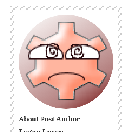
About Post Author
Logan Lopez