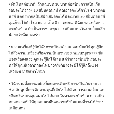
• เงินไหลต่อนาที: ถ้าคุณเบท 10 บาทต่อสปิน การสปินเว้น
รอบจะได้ราวๆ 10 สปินต่อนาที คุณอาจจะได้กำไร 4 บาทต่อ
นาที แต่ถ้าหากสปินสม่ำเสมอจะได้ประมาณ 20 สปินต่อนาที
คุณก็จะได้กำไรมากกว่าเป็น 8 บาทต่อนาทีนั่นเอง แต่ในทาง
ตรงกันข้าม ถ้าเป็นการขาดทุน การสปินแบบเว้นรอบก็จะเสีย
น้อยกว่านั่นเองครับ
• ความเหวี่ยงที่รู้สึกได้: การสปินสม่ำเสมอจะมีผลให้คุณรู้สึก
ได้ถึงความเหวี่ยงหรือความปั่นป่วนของเกมPunpro777 ขึ้น
แรงหรือลงแรง คุณจะรู้สึกได้เลย แต่ว่าการสปินเว้นรอบจะ
ทำให้คุณมีเวลาตกลงใจ บางครั้งก็อาจจะมิได้รู้สึกถึงแรง
เหวี่ยงมากสักเท่าไรนัก
• วินัยรวมทั้งอารมณ์:
สล็อตเเครดิตฟรี
การสปินเว้นรอบจะ
ช่วยตัดลูปที่การติดตามทุนที่เสียไปได้ดี ลดการเล่นสล็อตเเค
รดิตฟรีแบบหลุดแผนไปได้มาก ในทางตรงกันข้าม การสปิน
ตลอดอาจทำให้คุณเล่นเพลินจนกระทั่งลืมแผนที่วางได้ง่ายๆ
เหมือนกัน