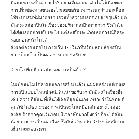
มีผลต่อการสปินอย่างไร? อย่างที่ผมบอก มันไม่ได้มีผลต่อ
การเพิ่มช่องทางชนะอะไรเลยขอรับ เพราะเหตุว่าเกมสล็อต
ใช้ระบบสุ่มที่มีมาตรฐานรวมทั้งความปลอดภัยสูงอยู่แล้ว แต่
มันส่งผลต่อสปินในเรื่องของปริมาณสปินมากกว่า ซึ่งมันไม่
ได้ส่งผลต่อการสปินอะไร แต่ละสปินจะเกิดเหตุการณ์อิสระ
รอบก่อนหน้าไม่ได้
ส่งผลต่อรอบต่อไป การเว้น 1-3 วินาทีหรือปลดปล่อยสปิน
ยาวๆก็เลยไม่เป็นผลอะไรเลยล่ะครับ ฮ่า…
2. อะไรที่เปลี่ยนแปลงผลการสปินบ้าง?
ในเมื่อมันไม่ได้ส่งผลต่อการสปิน แล้วมันมีผลหรือเปลี่ยนผล
การสปินแบบไหนบ้างล่ะ? แน่ๆขอรับว่า มันมีผลในเรื่องอื่น
เช่น ความถี่สปิน ที่เห็นได้ชัดที่สุดนั่นเอง เพราะว่าในขณะที่
คุณใช้ในลัษณะของการสปินจะไม่เหมือนกันอย่างไม่ต้อง
สงสัย ถ้าหากคุณเว้นรอบ มีเวลาพักมากยิ่งกว่า ก็จะได้สปิน
น้อยกว่าการสปินต่อเนื่อง ซึ่งมันก็ส่งผลกับ 3 ประเด็นนี้แบบ
เต็มๆเลยล่ะนะครับ