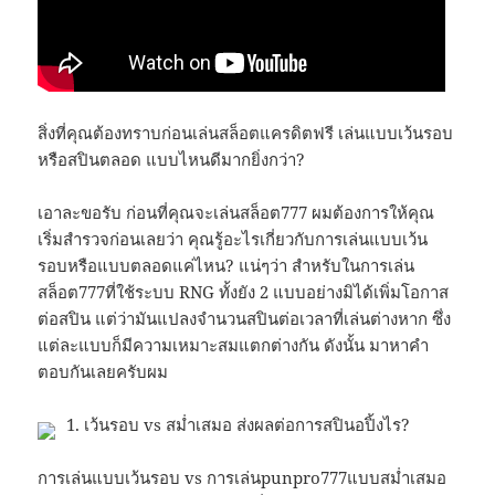
สิ่งที่คุณต้องทราบก่อนเล่นสล็อตแครดิตฟรี เล่นแบบเว้นรอบ
หรือสปินตลอด แบบไหนดีมากยิ่งกว่า?
เอาละขอรับ ก่อนที่คุณจะเล่นสล็อต777 ผมต้องการให้คุณ
เริ่มสำรวจก่อนเลยว่า คุณรู้อะไรเกี่ยวกับการเล่นแบบเว้น
รอบหรือแบบตลอดแค่ไหน? แน่ๆว่า สำหรับในการเล่น
สล็อต777ที่ใช้ระบบ RNG ทั้งยัง 2 แบบอย่างมิได้เพิ่มโอกาส
ต่อสปิน แต่ว่ามันแปลงจำนวนสปินต่อเวลาที่เล่นต่างหาก ซึ่ง
แต่ละแบบก็มีความเหมาะสมแตกต่างกัน ดังนั้น มาหาคำ
ตอบกันเลยครับผม
1. เว้นรอบ vs สม่ำเสมอ ส่งผลต่อการสปินอปิ้งไร?
การเล่นแบบเว้นรอบ vs การเล่นpunpro777แบบสม่ำเสมอ