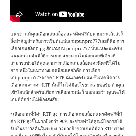
แน่ๆว่า แม้คุณเลือกเล่นสล็อตแครดิตฟรีกับพวกเราแล้วล่ะก็
สิ่งสำคัญสำหรับการเริ่มต้นเล่นเกมpunpro777เลยก็คือ การ
เลือกเกมสล็อต pg สักเกมบน punpro777 นั่นแหละนะครับ
แน่นอนว่า มันมีวิธีการเยอะแยะมากไม่น้อยเลยทีเดียวที่
สามารถช่วยให้คุณสามารถเลือกเกมสล็อตเครดิตฟรีได้ไม่
ยาก หนึ่งในแนวทางยอดนิยมเลยก็คือ การเลือก
เกมpunpro777จากค่า RTP นั่นเองครับผม ซึ่งเทคนิคการ
เลือกเกมจากค่า RTP นั้นก็ไมได้มีอะไรยากเลยขอรับ ถ้าคุณ
เข้าใจหลักสำหรับเพื่อการเลือกเกมล่ะก็ บอกเลยว่า คุณจะได้
เกมที่ดีอย่างไม่ต้องสงสัย!
• เลือกเกมที่มีค่า RTP สูง: การเลือกเกมสล็อตเเครดิตฟรีที่มี
ค่า RTP สูงขึ้นมากยิ่งกว่า 96% จะช่วยทำให้คุณมีโอกาสได้
รับเงินรางวัลคืนในระยะยาวมากยิ่งกว่าเกมที่มีค่า RTP ต่ำลง
มากยิ่งกว่า 96% ซึ่งจะทำให้คุณได้โอกาสสำหรับเพื่อการทำ