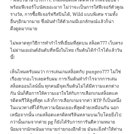
พร้อมฟีเจอร์โบนัสเยอะมาก ไม่ว่าจะเป็นการใส่ฟีเจอร์ตัวคูณ
รางวัล, การซื้อฟีเจอร์ฟรีสปินได้, Wild แบบพิเศษ รวมทั้ง
อื่นๆอีกมากมาย ซึ่งมันทำให้ตัวเกมมีเอกลักษณ์แล้วก็น่า
ดึงดูดมากมาย
ไม่พลาดทุกวิธีการทำกำไรที่เยี่ยมที่สุดบน สล็อต777 เว็บตรง
ไม่ผ่านเอเย่นต์อันดับที่หนึ่งในไทย เริ่มต้นได้กำไรได้แล้ววัน
นี้!
เห็นไหมครับผมว่า การเล่นเกมสล็อตกับ punpro777 ไม่ใช่
เรื่องยากอะไรเลยครับผม การเริ่มต้นทำกำไรจากการเล่น
สล็อตออนไลน์นั้น ทุกคนมีจุดเริ่มต้นไม่ได้มีความแตกต่าง
กัน นั่นก็คือการให้ความเอาใจใส่กับการเลือกเกมสล็อตเเค
รดิตฟรีให้สูงที่สุด แล้วก็การเลือกเกมจากค่า RTP ก็เป็นหนึ่ง
ในแนวทางที่ได้รับความนิยมเยอะที่สุดด้วยเหมือนกัน นอก
เหนือจากนั้น เกมสล็อตเเครดิตฟรีล้นหลามบนเว็บโดยยิ่งไป
กว่านั้นเกมจากค่าย pg ก็ยังได้รับการการันตีความหมาย
นิยมจากนักพนันมากมายก่ายกองอีกด้วย มันจะยิ่งทำให้ท่าน