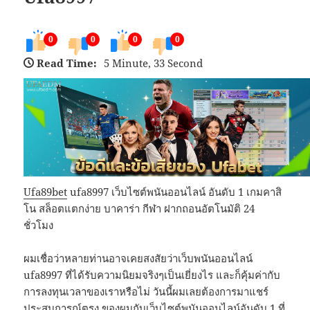
0
0
0
0
Read Time:
5 Minute, 33 Second
Ufa89bet
ufa8997 เว็บไซต์พนันออนไลน์ อันดับ 1 เกมคาสิ
โน สล็อตแตกง่าย บาคาร่า กีฬา ฝากถอนอัตโนมัติ 24
ชั่วโมง
ผมเชื่อว่าหลายท่านอาจเคยสงสัยว่าเว็บพนันออนไลน์
ufa8997 ที่ได้รับความนิยมจริงๆเป็นเยี่ยงไร และก็คุ้มค่ากับ
การลงทุนเวลาของเราหรือไม่ วันนี้ผมเลยต้องการมาแชร์
ประสบการณ์ตรง ของผมกับเว็บไซต์พนันออนไลน์อันดับ 1 ที่