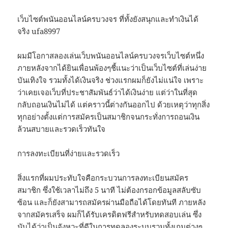
เว็บไซต์พนันออนไลน์ครบวงจร ที่ทั้งยังสนุกและทำเงินได้
จริง ufa8997
ผมมีโอกาสลองเล่นเว็บพนันออนไลน์ครบวงจรเว็บไซต์หนึ่ง
ภายหลังจากได้ยินเพื่อนพ้องๆชี้แนะว่าเป็นเว็บไซต์ที่เล่นง่าย
บันเทิงใจ รวมทั้งได้เงินจริง ช่วงแรกผมก็ยังไม่แน่ใจ เพราะ
ว่าเคยเจอเว็บที่ประชาสัมพันธ์ว่าได้เงินง่าย แต่ว่าในที่สุด
กลับถอนเงินไม่ได้ แต่คราวนี้ต่างกันออกไป ด้วยเหตุว่าทุกสิ่ง
ทุกอย่างตั้งแต่การสมัครเป็นสมาชิกจนกระทั่งการถอนเงิน
ล้วนสบายและรวดเร็วทันใจ
การลงทะเบียนที่ง่ายและรวดเร็ว
สิ่งแรกที่ผมประทับใจคือกระบวนการลงทะเบียนสมัคร
สมาชิก ซึ่งใช้เวลาไม่ถึง 5 นาที ไม่ต้องกรอกข้อมูลสลับซับ
ซ้อน และก็ยังสามารถสมัครผ่านมือถือได้โดยทันที ภายหลัง
จากสมัครเสร็จ ผมก็ได้รับเครดิตฟรีสำหรับทดสอบเล่น ซึ่ง
นับได้ว่าเป็นจังหวะที่ดีในการทดลองระบบรวมทั้งเกมต่างๆ