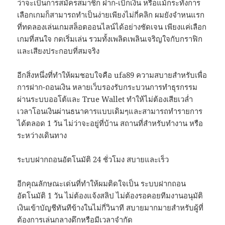
ว่าจะเป็นการสมัครสมาชิก ฝาก-เบิกเงิน หรือแม้กระทั้งการ
เลือกเกมก็สามารถทำเป็นง่ายเพียงไม่กี่คลิก ผมยังจำหนแรก
ที่ทดลองเล่นเกมสล็อตออนไลน์ได้อย่างชัดเจน เพียงแค่เลือก
เกมที่สนใจ กดเริ่มเล่น รวมทั้งเพลิดเพลินเจริญใจกับกราฟิก
และเสียงประกอบที่สมจริง
อีกสิ่งหนึ่งที่ทำให้ผมชอบใจคือ ufa89 ความสบายสำหรับเพื่อ
การฝาก-ถอนเงิน หลายเว็บรองรับกระบวนการทำธุรกรรม
ผ่านระบบออโต้และ True Wallet ทำให้ไม่ต้องเสียเวล่ำ
เวลาโอนเงินผ่านธนาคารแบบเดิมๆและสามารถทำรายการ
ได้ตลอด 1 วัน ไม่ว่าจะอยู่ที่บ้าน สถานที่สำหรับทำงาน หรือ
ระหว่างเดินทาง
ระบบฝากถอนอัตโนมัติ 24 ชั่วโมง สบายและเร็ว
อีกคุณลักษณะเด่นที่ทำให้ผมติดใจเป็น ระบบฝากถอน
อัตโนมัติ 1 วัน ไม่ต้องแจ้งสลิป ไม่ต้องรอคอยทีมงานอนุมัติ
เงินเข้าบัญชีทันทีข้างในไม่กี่วินาที สบายมากมายสำหรับผู้ที่
ต้องการเล่นกลางดึกหรือมีเวลาจำกัด