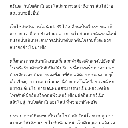
ufa89 เว็บไซต์พนันออนไลน์สามารถเข้าถึงการเล่นได้ง่าย
และสบายยิ่งขึ้น!
เว็บไซต์พนันออนไลน์ ufa89 ได้เปลี่ยนเป็นเรื่องง่ายและก็
สะดวกกว่าที่เคย สำหรับผมเอง การเริ่มต้นเล่นพนันออนไลน์
ทีแรกนั้นเป็นประสบการณ์ที่น่าตื่นตาตื่นใจรวมทั้งสะดวก
สบายอย่างไม่น่าเชื่อ
ครั้งก่อน การเล่นพนันแบบเริ่มแรกจำต้องเดินทางไปยังคาสิ
โน หรือร้านค้าพนันที่เปิดให้บริการ ซึ่งบางครั้งบางคราวจะ
ต้องเสียเวลาเดินทางรวมทั้งค่าที่พัก แม้ต้องการเล่นบ่อยๆก็
เกิดเรื่องยุ่งยาก แต่ว่าในเวลานี้ด้วยเทคโนโลยีออนไลน์ ทุก
อย่างเปลี่ยนไป การเล่นพนันสามารถทำเป็นเพียงแค่เปิด
โทรศัพท์มือถือหรือคอมพิวเตอร์ เชื่อมต่ออินเทอร์เน็ต
แล้วไปสู่ เว็บไซต์พนันออนไลน์ ที่พวกเราพึงพอใจ
ประสบการณ์ที่ผมพบเป็น เว็บไซต์สมัยใหม่โดยมากถูกวาง
แบบมาให้ใช้งานง่าย ไม่ซับซ้อน หน้าเว็บมีเมนูแจ่มแจ้ง ไม่