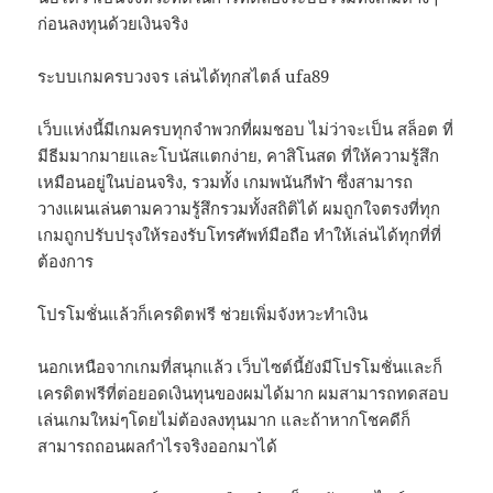
ก่อนลงทุนด้วยเงินจริง
ระบบเกมครบวงจร เล่นได้ทุกสไตล์ ufa89
เว็บแห่งนี้มีเกมครบทุกจำพวกที่ผมชอบ ไม่ว่าจะเป็น สล็อต ที่
มีธีมมากมายและโบนัสแตกง่าย, คาสิโนสด ที่ให้ความรู้สึก
เหมือนอยู่ในบ่อนจริง, รวมทั้ง เกมพนันกีฬา ซึ่งสามารถ
วางแผนเล่นตามความรู้สึกรวมทั้งสถิติได้ ผมถูกใจตรงที่ทุก
เกมถูกปรับปรุงให้รองรับโทรศัพท์มือถือ ทำให้เล่นได้ทุกที่ที่
ต้องการ
โปรโมชั่นแล้วก็เครดิตฟรี ช่วยเพิ่มจังหวะทำเงิน
นอกเหนือจากเกมที่สนุกแล้ว เว็บไซต์นี้ยังมีโปรโมชั่นและก็
เครดิตฟรีที่ต่อยอดเงินทุนของผมได้มาก ผมสามารถทดสอบ
เล่นเกมใหม่ๆโดยไม่ต้องลงทุนมาก และถ้าหากโชคดีก็
สามารถถอนผลกำไรจริงออกมาได้