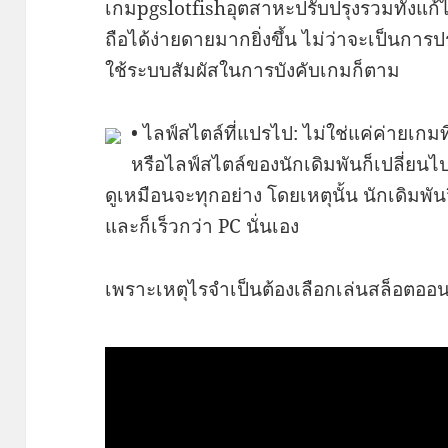
เกมpgslotfishอุตสาหะปรับปรุงรวมทั้งแก
ถือได้ง่ายดายมากยิ่งขึ้น ไม่ว่าจะเป็นการ
ใช้ระบบสัมผัสในการบังคับเกมก็ตาม
• ไลฟ์สไตล์ที่แปรไป: ไม่ใช่แค่ค่ายเกม
หรือไลฟ์สไตล์ของนักเดิมพันก็เปลี่ยนไ
ดูเหมือนจะทุกอย่าง โดยเหตุนั้น นักเดิมพันจ
และก็เร็วกว่า PC นั่นเอง
เพราะเหตุไรจำเป็นต้องเลือกเล่นสล็อตออนไ