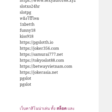
https://www.sexyauto168.xyz
slotxo24hr
slotpg
หนังโป๊ไทย
1xbetth
funny18
kiss918
https://pgslotth.io
https://joker356.com
https://samurai777.net
https://tokyoslot88.com
https://betwayvietnam.com
https://jokerasia.net
pgslot
pgslot
เว็บคาสิโนน่าเล่น ทั้ง
สล็อต
และ