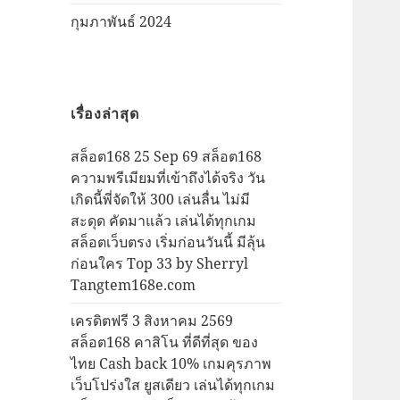
กุมภาพันธ์ 2024
เรื่องล่าสุด
สล็อต168 25 Sep 69 สล็อต168
ความพรีเมียมที่เข้าถึงได้จริง วัน
เกิดนี้พี่จัดให้ 300 เล่นลื่น ไม่มี
สะดุด คัดมาแล้ว เล่นได้ทุกเกม
สล็อตเว็บตรง เริ่มก่อนวันนี้ มีลุ้น
ก่อนใคร Top 33 by Sherryl
Tangtem168e.com
เครดิตฟรี 3 สิงหาคม 2569
สล็อต168 คาสิโน ที่ดีที่สุด ของ
ไทย Cash back 10% เกมคุรภาพ
เว็บโปร่งใส ยูสเดียว เล่นได้ทุกเกม