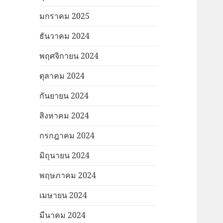
มกราคม 2025
ธันวาคม 2024
พฤศจิกายน 2024
ตุลาคม 2024
กันยายน 2024
สิงหาคม 2024
กรกฎาคม 2024
มิถุนายน 2024
พฤษภาคม 2024
เมษายน 2024
มีนาคม 2024