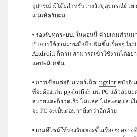
อุปกรณ์ มีโต๊ะสำหรับวางวัสดุอุปกรณ์ด้วย ย
แน่แท้ครับผม
• รองรับทุกระบบ: ในตอนนี้ ค่ายเกมส่วน
กับการใช้งานผ่านมือถือเพิ่มขึ้นเรื่อยๆ ไม
Android ก็ตาม สามารถเข้าใช้งานได้อย่าง
แอปพลิเคชัน
• การเชื่อมต่ออินเทอร์เน็ต:
pgslot
สมัยอินเ
ที่จะต้องเล่น pgslotfish บน PC แล้วล่ะนะค
สบายและก็รวดเร็ว ไม่แลค ไม่สะดุด เล่นได้ท
จะ PC จะเป็นต่อมากยิ่งกว่าอีกด้วย
• เกมดีไซน์ให้รองรับเยอะขึ้นเรื่อยๆ: อย่าง