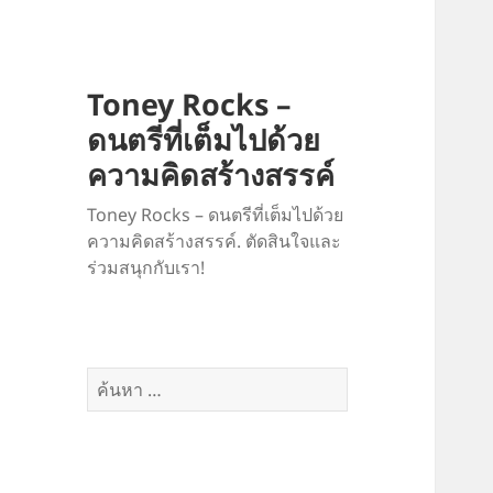
Toney Rocks –
ดนตรีที่เต็มไปด้วย
ความคิดสร้างสรรค์
Toney Rocks – ดนตรีที่เต็มไปด้วย
ความคิดสร้างสรรค์. ตัดสินใจและ
ร่วมสนุกกับเรา!
ค้นหา
สำหรับ: