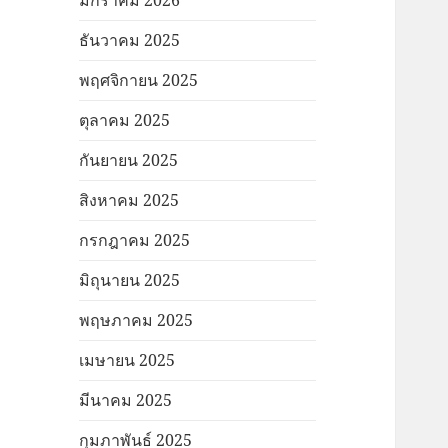
มกราคม 2026
ธันวาคม 2025
พฤศจิกายน 2025
ตุลาคม 2025
กันยายน 2025
สิงหาคม 2025
กรกฎาคม 2025
มิถุนายน 2025
พฤษภาคม 2025
เมษายน 2025
มีนาคม 2025
กุมภาพันธ์ 2025