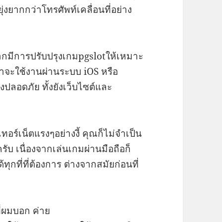
ุ่งยากกว่าโทรศัพท์เคลื่อนที่อย่าง
มากมีการปรับปรุงเกมpgslotให้เหมาะ
่ว่าจะใช้งานผ่านระบบ iOS หรือ
ปลอดภัย ทั้งยังเว็บไซต์และ
ทอร์เน็ตแรงๆอย่างงี้ คุณก็ไม่จำเป็น
รับ เนื่องจากเล่นเกมผ่านมือถือก็
ุกที่ที่ต้องการ ต่างจากสมัยก่อนที่
ที่ผมบอก ค่าย