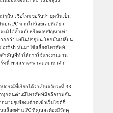
่ๆนั้น เชื่อไหมขอรับว่า ยุคนั้นเป็น
กันบน PC มากไม่น้อยเลยทีเดียว
จะมิได้ล้ำสมัยหรือตอบปัญหาเท่า
ากกว่า แต่ในปัจจุบัน โลกมันเปลี่ยน
slotfish หันมาใช้สล็อตโทรศัพท์
ปลงสำคัญที่ทำให้การใช้แรงงานผ่าน
พาร์ทนี้ พวกเราจะพาคุณมาหาคำ
กรณ์ที่เรียกได้ว่าเป็นอวัยวะที่ 33
่าทุกคนต่างมีโทรศัพท์มือถือร่วมกัน
นมากมายๆเพียงแต่กดเข้าเว็บไซต์ก็
สล็อตผ่าน PC ที่คุณจะต้องมีวัสดุ