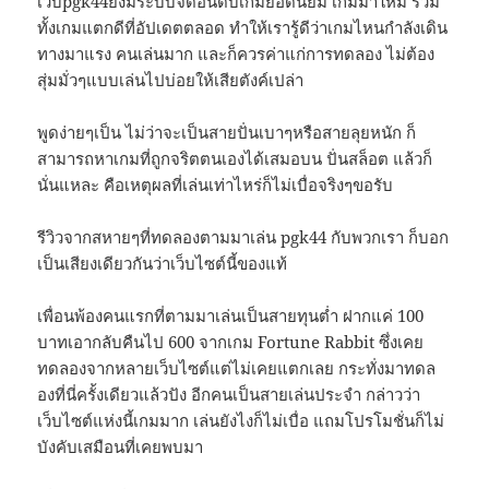
เว็บpgk44ยังมีระบบจัดอันดับเกมยอดนิยม เกมมาใหม่ รวม
ทั้งเกมแตกดีที่อัปเดตตลอด ทำให้เรารู้ดีว่าเกมไหนกำลังเดิน
ทางมาแรง คนเล่นมาก และก็ควรค่าแก่การทดลอง ไม่ต้อง
สุ่มมั่วๆแบบเล่นไปบ่อยให้เสียตังค์เปล่า
พูดง่ายๆเป็น ไม่ว่าจะเป็นสายปั่นเบาๆหรือสายลุยหนัก ก็
สามารถหาเกมที่ถูกจริตตนเองได้เสมอบน ปั่นสล็อต แล้วก็
นั่นแหละ คือเหตุผลที่เล่นเท่าไหร่ก็ไม่เบื่อจริงๆขอรับ
รีวิวจากสหายๆที่ทดลองตามมาเล่น pgk44 กับพวกเรา ก็บอก
เป็นเสียงเดียวกันว่าเว็บไซต์นี้ของแท้
เพื่อนพ้องคนแรกที่ตามมาเล่นเป็นสายทุนต่ำ ฝากแค่ 100
บาทเอากลับคืนไป 600 จากเกม Fortune Rabbit ซึ่งเคย
ทดลองจากหลายเว็บไซต์แต่ไม่เคยแตกเลย กระทั่งมาทดล
องที่นี่ครั้งเดียวแล้วปัง อีกคนเป็นสายเล่นประจำ กล่าวว่า
เว็บไซต์แห่งนี้เกมมาก เล่นยังไงก็ไม่เบื่อ แถมโปรโมชั่นก็ไม่
บังคับเสมือนที่เคยพบมา