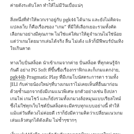
ค่ายดังระดับโลก ทำให้ไม่มีวันเบื่อแน่ๆ
สิ่งหนึ่งที่ทำให้พวกเราอยู่กับ pgk44 ได้นาน และยังไม่คิดจะ
แปลงเว็บ ก็คือเรื่องของ “เกม” ที่มีให้เลือกเยอะรวมทั้งคัด
เลือกมาอย่างมีคุณภาพ ไม่ใช่แค่ใส่มาให้ดูจำนวนไม่ใช่น้อย
แต่ว่าเกมโดยมากเล่นได้จริง ลื่น ไม่เด้ง แล้วก็มีฟีพบร์บันเทิง
ใจเกินคาด
ทางเว็บปั่นสล็อต นำเข้าเกมจากค่าย ปั่นสล็อต ที่ทุกคนรู้จัก
กันดี อย่าง PG Soft ที่ขึ้นชื่อเรื่องกราฟิกและก็เกมแตกง่าย,
pgk44b
Pragmatic Play ที่มีเกมโบนัสตระการตา รวมทั้ง
JILI กับค่ายน้องใหม่ๆที่บางเกมเราไม่เคยเห็นที่อื่นมาก่อน
ด้วยซ้ำนอกจากยังมีเกมแนวพิเศษ ยกตัวอย่างเช่น ยิงปลา
เกมไพ่ เกมโชว์ และก็ยังรวมทั้งเกมวงล้อหมุนแบบเรียลไทม์
ซึ่งไม่ใช่ทุกเว็บไซต์ปั่นสล็อตจะมีครบทุกแบบอย่างนี้ ทำให้
แม้แต่วันที่ดวงไม่ค่อยดี เราก็ยังมีความคิดว่าเปลี่ยนแนวเกม
เล่นแล้วสนุกได้ดังเดิม ไม่ซ้ำๆซากๆ