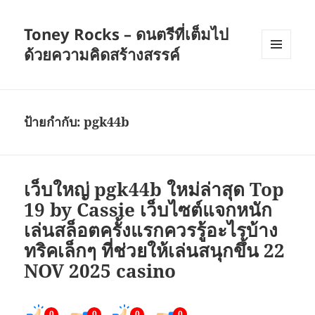
Toney Rocks – ดนตรีที่เต็มไป
ด้วยความคิดสร้างสรรค์
เมนู
และวิด
เจ็ต
ป้ายกำกับ:
pgk44b
เว็บใหญ่ pgk44b ใหม่ล่าสุด Top
19 by Cassie เว็บไซต์แจกหนัก
เล่นสล็อตครั้งแรกควรรู้อะไรบ้าง
ทริคเล็กๆ ที่ช่วยให้เล่นสนุกขึ้น 22
NOV 2025 casino
0
0
0
0