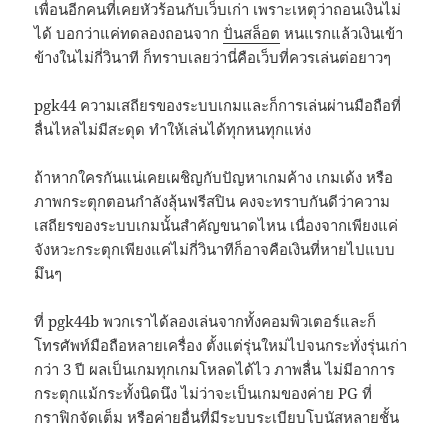
เพื่อนอีกคนที่เคยหัวร้อนกับเว็บเก่า เพราะเหตุว่าถอนเงินไม่
ได้ บอกว่าแค่ทดลองถอนจาก
ปั่นสล็อต
หนแรกแล้วเงินเข้า
ข้างในไม่กี่วินาที ก็ทราบเลยว่านี่คือเว็บที่ควรเล่นต่อยาวๆ
pgk44 ความเสถียรของระบบเกมและก็การเล่นผ่านมือถือที่
ลื่นไหลไม่มีสะดุด ทำให้เล่นได้ทุกหนทุกแห่ง
ถ้าหากใครกันแน่เคยเผชิญกับปัญหาเกมค้าง เกมเด้ง หรือ
ภาพกระตุกตอนกำลังลุ้นฟรีสปิน คงจะทราบกันดีว่าความ
เสถียรของระบบเกมนั้นสำคัญขนาดไหน เนื่องจากเพียงแค่
จังหวะกระตุกเพียงแค่ไม่กี่วินาทีก็อาจคือเงินที่หายไปแบบ
มึนๆ
ที่ pgk44b พวกเราได้ลองเล่นจากทั้งคอมพิวเตอร์และก็
โทรศัพท์มือถือหลายเครื่อง ตั้งแต่รุ่นใหม่ไปจนกระทั่งรุ่นเก่า
กว่า 3 ปี ผลเป็นเกมทุกเกมโหลดได้ไว ภาพลื่น ไม่มีอาการ
กระตุกแม้กระทั้งนิดนึง ไม่ว่าจะเป็นเกมของค่าย PG ที่
กราฟิกจัดเต็ม หรือค่ายอื่นที่มีระบบระเบียบโบนัสหลายชั้น