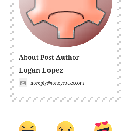
About Post Author
Logan Lopez
noreply@toneyrocks.com