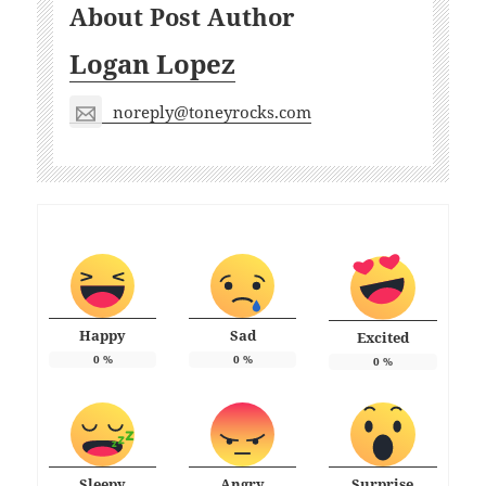
About Post Author
Logan Lopez
noreply@toneyrocks.com
Happy
Sad
Excited
0
%
0
%
0
%
Sleepy
Angry
Surprise