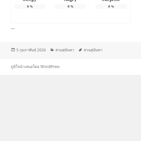
0
%
0
%
0
%
…
เขียน
หมวด
ป้าย
5 กุมภาพันธ์ 2026
สวนสุนันทา
สวนสุนันทา
เมื่อ
หมู่
กำกับ
ภูมิใจนำเสนอโดย WordPress