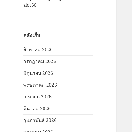
slot66
คลังเก็บ
สิงหาคม 2026
กรกฎาคม 2026
มิถุนายน 2026
พฤษภาคม 2026
เมษายน 2026
มีนาคม 2026
กุมภาพันธ์ 2026