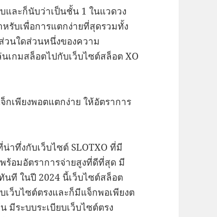
อบและก็นับว่าเป็นชั้น 1 ในแวดวง
รับเพื่อการแตกง่ายที่สุดรวมทั้ง
วนใดส่วนหนึ่งของความ
่นเกมสล็อตไปกับเว็บไซต์สล็อต XO
แจ็กเพียงพอตแตกง่าย ให้อัตราการ
่าทึ่งกับเว็บไซต์ SLOTXO ที่มี
อมอัตราการจ่ายสูงที่ดีที่สุด มี
นที ในปี 2024 นี้เว็บไซต์สล็อต
ียบเว็บไซต์ตรงและก็มีแจ็กพอเพียงต
เต้น มีระบบระเบียบเว็บไซต์ตรง