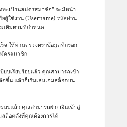
 “ลงทะเบียนสมัครสมาชิก” จะมีหน้า
ื่อผู้ใช้งาน (Username) รหัสผ่าน
ิ่มเติมตามที่กำหนด
ำเร็จ ให้ท่านตรวจตราข้อมูลที่กรอก
สมัครสมาชิก
ะเบียบเรียบร้อยแล้ว คุณสามารถเข้า
ลิตขึ้น แล้วก็เริ่มเล่นเกมสล็อตบน
้าระบบแล้ว คุณสามารถฝากเงินเข้าสู่
มสล็อตดังที่คุณต้องการได้