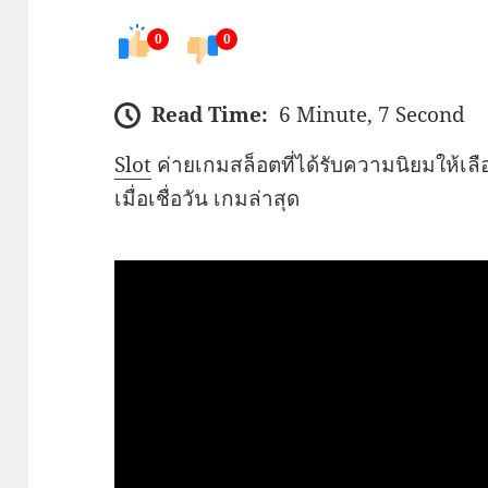
0
0
Read Time:
6 Minute, 7 Second
Slot
ค่ายเกมสล็อตที่ได้รับความนิยมให้เล
เมื่อเชื่อวัน เกมล่าสุด