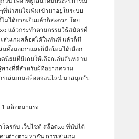
วัน เพื่อให้ผู้เล่นได้มีประสบการณ์
่ๆที่น่าสนใจเพิ่มเข้ามาอยู่ในระบบ
ที่ไม่ได้ยากเย็นแล้วก็สะดวก โดย
otxo แล้วกระทำตามกรรมวิธีสมัครที่
มเล่นเกมสล็อตได้ในทันที แล้วก็มี
่นทั้งมอเก่าและก็มือใหม่ได้เลือก
อดนิยมที่มีเกมให้เลือกเล่นล้นหลาม
่ทางที่ดีสำหรับผู้ที่อยากความ
การเล่นเกมสล็อตออนไลน์ มาสนุกกับ
ับ 1 สล็อตมาแรง
ครกับ เว็บไซต์ สล็อตxo ที่นับได้
ทุกคนต่างตามหากัน การเล่นเกม