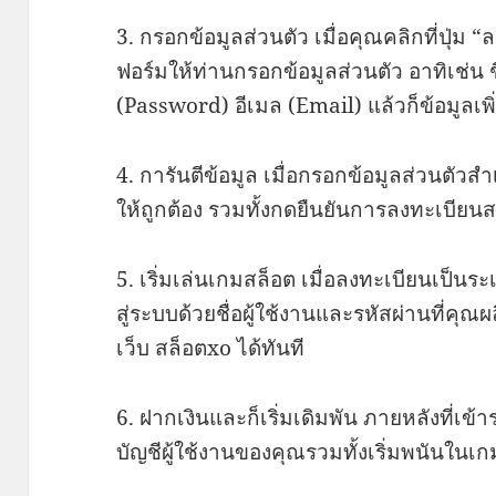
3. กรอกข้อมูลส่วนตัว เมื่อคุณคลิกที่ปุ่ม
ฟอร์มให้ท่านกรอกข้อมูลส่วนตัว อาทิเช่น ช
(Password) อีเมล (Email) แล้วก็ข้อมูลเพ
4. การันตีข้อมูล เมื่อกรอกข้อมูลส่วนตัวส
ให้ถูกต้อง รวมทั้งกดยืนยันการลงทะเบียน
5. เริ่มเล่นเกมสล็อต เมื่อลงทะเบียนเป็นร
สู่ระบบด้วยชื่อผู้ใช้งานและรหัสผ่านที่คุณผ
เว็บ สล็อตxo ได้ทันที
6. ฝากเงินและก็เริ่มเดิมพัน ภายหลังที่เข
บัญชีผู้ใช้งานของคุณรวมทั้งเริ่มพนันในเก