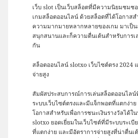
เว็บ slot เป็นเว็บสล็อตที่มีความนิยมชมช
เกมสล็อตออนไลน์ ด้วยสล็อตที่ได้โอกาสสำห
ความมากมายหลากหลายของเกม มาเป็นส่
สนุกสนานและก็ความตื่นเต้นสำหรับการเล
กัน
สล็อตออนไลน์ slotxo เว็บไซต์ตรง 2024 
จ่ายสูง
สัมผัสประสบการณ์การเล่นสล็อตออนไลน์ที่น
ระบบเว็บไซต์ตรงและมีแจ็กพอตที่แตกง่าย พร้
โอกาสสำหรับเพื่อการชนะเงินรางวัลได้ในทั
slotxo ยอดเยี่ยมในเว็บไซต์ที่มีระบบระเบ
ที่แตกง่าย และมีอัตราการจ่ายสูงที่น่าตื่น