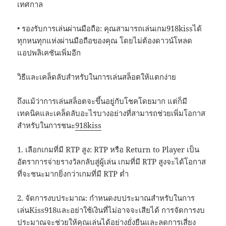
เทศกาล
• รองรับการเล่นผ่านมือถือ: คุณสามารถเล่นเกม918kissได้
ทุกหนทุกแห่งผ่านมือถือของคุณ โดยไม่ต้องดาวน์โหลด
แอปพลิเคชันเพิ่มอีก
วิธีและเคล็ดลับสำหรับในการเล่นสล็อตให้แตกง่าย
ถึงแม้ว่าการเล่นสล็อตจะขึ้นอยู่กับโชคโดยมาก แต่ก็มี
เทคนิคและเคล็ดลับอะไรบางอย่างที่สามารถช่วยเพิ่มโอกาส
สำหรับในการชนะ
918kiss
1. เลือกเกมที่มี RTP สูง: RTP หรือ Return to Player เป็น
อัตราการจ่ายรางวัลกลับสู่ผู้เล่น เกมที่มี RTP สูงจะได้โอกาส
ที่จะชนะมากยิ่งกว่าเกมที่มี RTP ต่ำ
2. จัดการงบประมาณ: กำหนดงบประมาณสำหรับในการ
เล่นKiss918และอย่าใช้เงินที่ไม่อาจจะเสียได้ การจัดการงบ
ประมาณจะช่วยให้คุณเล่นได้อย่างยั่งยืนและลดการเสี่ยง