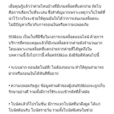
เมื่อคุณรู้แล้วว่าค่ายไหนบ้างที่มีเกมสล็อตที่แตกง่าย ถัดไป
คือการเลือกเว็บที่จะเล่น ซึ่งสำคัญมากเพราะเหตุว่าเว็บไซต์ที่
น่าไว้วางใจจะช่วยให้คุณมั่นใจได้ว่าการเล่นเกมสล็อตจะ
ไม่มีปัญหาเกี่ยวกับการถอนเงินหรือความปลอดภัย
918kiss เป็นเว็บที่มีชื่อในวงการเกมสล็อตออนไลน์ ด้วยการ
บริการที่ครอบคลุมแล้วก็มีเกมสล็อตจากค่ายดังจำนวนมาก
โดยเฉพาะเกมสล็อตที่แตกง่ายจากค่ายที่ได้พูดถึงใน
บทความนี้ ยิ่งไปกว่านี้ สล็อต918kiss ยังมีข้อดีดังต่อไปนี้
• ระบบฝาก-ถอนอัตโนมัติ: ไม่ต้องรอนาน ทำให้คุณสามารถ
ฝากหรือถอนเงินได้ทันทีที่อยาก
• ความปลอดภัยสูง: ข้อมูลส่วนตัวของผู้เล่น918kissจะถูกเก็บ
รักษาอย่างดี รวมทั้งมีการใช้ระบบเข้ารหัสที่ล้ำสมัย
• โบนัสแล้วก็โปรโมชั่น: มีการแจกโบนัสที่น่าดึงดูด ได้แก่
โบนัสต้อนรับ โบนัสรายวัน รวมทั้งโบนัสพิเศษในช่วง