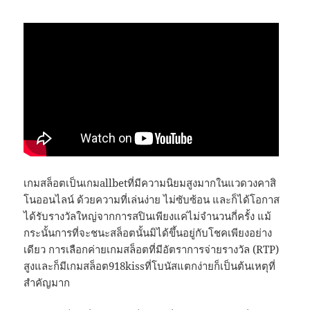
เกมสล็อตเป็นเกมallbetที่มีความนิยมสูงมากในแวดวงคาสิ
โนออนไลน์ ด้วยความที่เล่นง่าย ไม่ซับซ้อน และก็ได้โอกาส
ได้รับรางวัลใหญ่จากการสปินเพียงแค่ไม่จำนวนกี่ครั้ง แม้
กระนั้นการที่จะชนะสล็อตนั้นมิได้ขึ้นอยู่กับโชคเพียงอย่าง
เดียว การเลือกค่ายเกมสล็อตที่มีอัตราการจ่ายรางวัล (RTP)
สูงและก็มีเกมสล็อต918kissที่โบนัสแตกง่ายก็เป็นต้นเหตุที่
สำคัญมาก