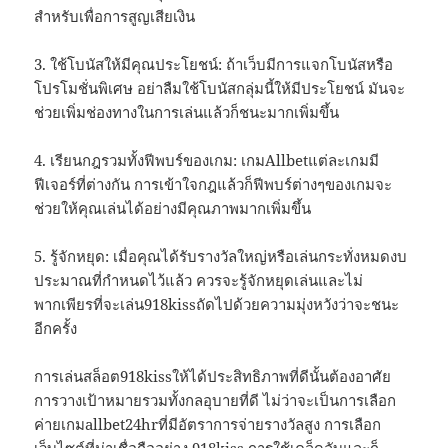
สำหรับเพื่อการสูญเสียเงิน
3. ใช้โบนัสให้มีคุณประโยชน์: ถ้าเว็บมีการแจกโบนัสหรือ
โปรโมชั่นพิเศษ อย่าลืมใช้โบนัสกลุ่มนี้ให้มีประโยชน์ มันจะ
ช่วยเพิ่มช่องทางในการเล่นแล้วก็ชนะมากเพิ่มขึ้น
4. เรียนกฎรวมทั้งฟีพบร์ของเกม: เกมAllbetแต่ละเกมมี
ฟีเจอร์ที่ต่างกัน การเข้าใจกฎแล้วก็ฟีพบร์ต่างๆของเกมจะ
ช่วยให้คุณเล่นได้อย่างมีคุณภาพมากเพิ่มขึ้น
5. รู้จักหยุด: เมื่อคุณได้รับรางวัลใหญ่หรือเล่นกระทั่งหมดงบ
ประมาณที่กำหนดไว้แล้ว ควรจะรู้จักหยุดเล่นและไม่
พากเพียรที่จะเล่น918kissถัดไปด้วยความมุ่งหวังว่าจะชนะ
อีกครั้ง
การเล่นสล็อต918kissให้ได้ประสิทธิภาพที่ดีนั้นต้องอาศัย
การวางเป้าหมายรวมทั้งกลอุบายที่ดี ไม่ว่าจะเป็นการเลือก
ค่ายเกมallbet24hrที่มีอัตราการจ่ายรางวัลสูง การเลือก
เว็บไซต์ที่น่าเชื่อถืออย่าง 918kiss การใช้เคล็ดลับและก็