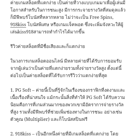
ค่ายเกมสล็อตที่แตกง่าย เป็นค่ายที่วางแบบเกมมาเพื่อผู้เล่นมี
โอกาสสำหรับในการชนะสูง มีการกระจายรางวัลที่สมดุลแล้ว
ก็มีฟีพบร์โบนัสที่หลากหลาย ไม่ว่าจะเป็น Free Spins,
918kiss
โบนัสพิเศษ หรือเกมแจ็คพอต ซึ่งจะเพิ่มจังหวะให้ผู้
เล่นkiss918สามารถทำกำไรได้มากขึ้น
รีวิวค่ายสล็อตที่มีชื่อเสียงและก็แตกง่าย
ในวงการเกมสล็อตออนไลน์ มีหลายค่ายที่ได้รับการยอมรับ
จากผู้เล่นว่าเป็นค่ายที่แตกง่ายรวมทั้งจ่ายรางวัลสูง ตั้งแต่นี้
ต่อไปเป็นค่ายสล็อตที่ได้รับการรีวิวว่าแตกง่ายที่สุด
1. PG Soft – ค่ายนี้เป็นที่รู้จักในเรื่องของกราฟิกที่งดงามและ
เนื้อเรื่องที่น่าสนใจ แม้กระนั้นสิ่งที่ทำให้ PG Soft ได้รับความ
นิยมคือการที่เกมส่วนมากของพวกเขามีอัตราการจ่ายรางวัล
ที่สูง รวมทั้งมีฟีพบร์ที่ช่วยเพิ่มช่องทางในการชนะ อย่างเช่น
ตัวคูณ (Multiplier) และก็โบนัสสปินฟรี
2. 918kiss – เป็นอีกหนึ่งค่ายที่มีเกมสล็อตที่แตกง่าย โดย