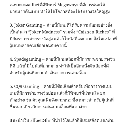
เฉพาะเกมallbetที่มีฟีพบร์ Megaways ที่มีการชนะได้
มากมายต้นแบบ ทำให้ได้โอกาสที่จะได้รับรางวัลใหญ่สูง
3. Joker Gaming – ค่ายนี้มีเกมที่ได้รับความนิยมอย่างยิ่ง
เป็นต้นว่า “Joker Madness” รวมทั้ง “Caishen Riches” ที่
มีอัตราการจ่ายรางวัลสูง แล้วก็โบนัสที่แตกง่าย จึงไม่แปลกที่
ผู้เล่นหลายคนเลือกเล่นกับค่ายนี้
4. Spadegaming – ค่ายนี้มีเกมสล็อตที่มีการกระจายรางวัล
ที่ดี แล้วก็มีโบนัสที่มากมาย ทำให้เป็นอีกหนึ่งตัวเลือกที่ดี
สำหรับผู้เล่นที่อยากทำเงินจากการเล่นสล็อต
5. CQ9 Gaming – ค่ายนี้มีชื่อเสียงสำหรับเพื่อการวางแบบ
เกมที่มีการจ่ายรางวัลบ่อย แล้วก็มีฟีพบร์ที่น่าสนใจ ยก
ตัวอย่างเช่น ตัวคูณเพิ่มจังหวะชนะ ซึ่งเหมาะสำหรับผู้เล่นที่
ชื่นชอบเกี่ยวกับการเล่นเกมสล็อตที่แตกง่าย
แนะนำเว็บ allbet24hr ที่น่าไว้ใจแล้วก็มีเกมสล็อตแตกง่าย