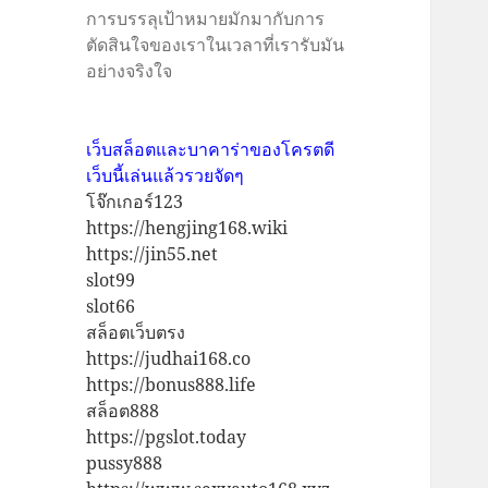
การบรรลุเป้าหมายมักมากับการ
ตัดสินใจของเราในเวลาที่เรารับมัน
อย่างจริงใจ
เว็บสล็อตและบาคาร่าของโครตดี
เว็บนี้เล่นแล้วรวยจัดๆ
โจ๊กเกอร์123
https://hengjing168.wiki
https://jin55.net
slot99
slot66
สล็อตเว็บตรง
https://judhai168.co
https://bonus888.life
สล็อต888
https://pgslot.today
pussy888