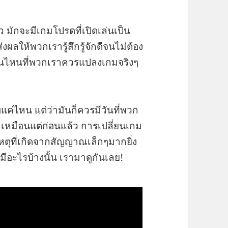
มักจะมีเกมโปรดที่เปิดเล่นเป็น
ลให้พวกเรารู้สึกรู้จักดีจนไม่ต้อง
วตอนไหนที่พวกเราควรแปลงเกมจริงๆ
แค่ไหน แต่ว่ามันก็ควรมีวันที่พวก
เหมือนแต่ก่อนแล้ว การเปลี่ยนเกม
ีเหตุที่เกิดจากสัญญาณเล็กๆมากยิ่ง
มีอะไรบ้างนั้น เรามาดูกันเลย!