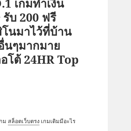
.1 เกมทำเงิน
รับ 200 ฟรี
นมาไว้ที่บ้าน
ลอื่นๆมากมาย
ออโต้ 24HR Top
นเกม
สล็อตเว็บตรง
เกมเดิมมีอะไร