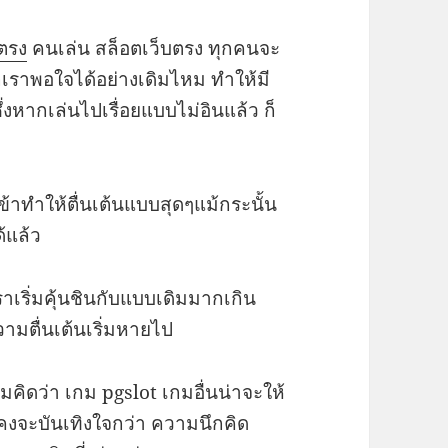
บตรง
คนเล่น สล็อตเว็บตรง ทุกคนจะ
้พวกเราพอใจได้อย่างเดิมไหม ทำให้มี
ึ่งหากเล่นไปเรื่อยแบบไม่อินแล้ว ก็
ข้าทำให้ตื่นเต้นแบบสุดๆแม้กระนั้น
้แล้ว
ราเริ่มคุ้นชินกับแบบเดิมมากเกิน
มตื่นเต้นเริ่มหายไป
ิ่มคิดว่า เกม pgslot เกมอื่นน่าจะให้
นคงจะบันเทิงใจกว่า ความนึกคิด