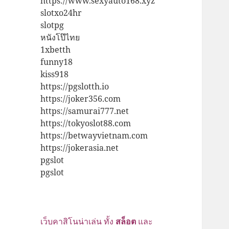
https://www.sexyauto168.xyz
slotxo24hr
slotpg
หนังโป๊ไทย
1xbetth
funny18
kiss918
https://pgslotth.io
https://joker356.com
https://samurai777.net
https://tokyoslot88.com
https://betwayvietnam.com
https://jokerasia.net
pgslot
pgslot
เว็บคาสิโนน่าเล่น ทั้ง
สล็อต
และ