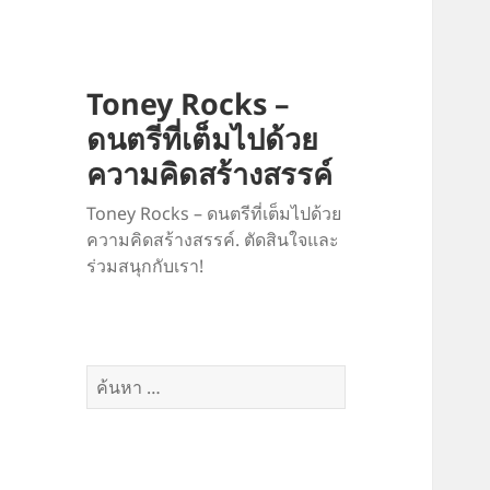
Toney Rocks –
ดนตรีที่เต็มไปด้วย
ความคิดสร้างสรรค์
Toney Rocks – ดนตรีที่เต็มไปด้วย
ความคิดสร้างสรรค์. ตัดสินใจและ
ร่วมสนุกกับเรา!
ค้นหา
สำหรับ: