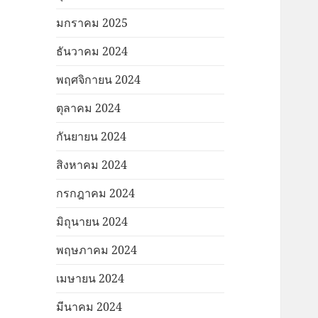
มกราคม 2025
ธันวาคม 2024
พฤศจิกายน 2024
ตุลาคม 2024
กันยายน 2024
สิงหาคม 2024
กรกฎาคม 2024
มิถุนายน 2024
พฤษภาคม 2024
เมษายน 2024
มีนาคม 2024