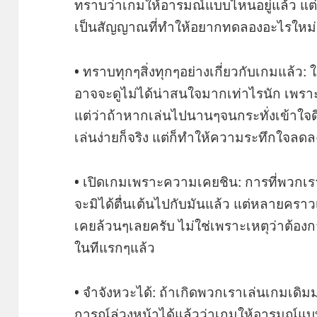
ทราบว่าเกมให้อารมณ์แบบไหนอยู่แล้ว แต
เป็นสัญญาณที่ทำให้อยากทดลองอะไรใหม่ด
• ทราบทุกๆสิ่งทุกๆอย่างเกี่ยวกับเกมแล้ว
อาจจะดูไม่ได้น่าสนใจมากเท่าไรนัก เพราะ
แต่ว่าถ้าหากเล่นไปนานๆจนกระทั่งเข้าใจ
เล่นง่ายก็จริง แต่ก็ทำให้ความระทึกใจลดล
• เปิดเกมเพราะความเคยชิน: การที่พวกเร
จะมิได้ตื่นเต้นไปกับมันแล้ว แต่หลายครา
เคยล้วนๆเลยครับ ไม่ใช่เพราะเหตุว่าต้อง
ในทีแรกๆแล้ว
• จำจังหวะได้: ถ้าเกิดพวกเราเล่นเกมเด
การณ์ล่วงหน้าได้แล้วว่าเกมให้อารมณ์แบ