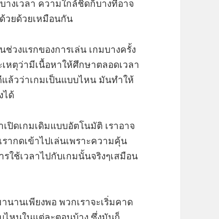
่บางเวลา ความใกล้ชิดก็บางทีอาจ
้วยด้วยเหมือนกัน
: ในช่วงแรกของการเล่น เกมบางครั้ง
เหตุว่ามีเนื้อหาให้ศึกษาตลอดเวลา
ดีแล้วว่าเกมเป็นแบบไหน มันทำให้
งได้
าเปิดเกมเดิมแบบอัตโนมัติ เราอาจ
วเรากดเข้าไปเล่นเพราะความคุ้น
การใช้เวลาไปกับเกมนั้นจริงๆเสมือน
ิมมานานเพียงพอ พวกเราจะเริ่มคาด
บไหนในแต่ละตอนบ้าง ซึ่งมันก็