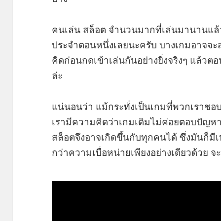
คนเล่น สล็อต จำนวนมากที่เล่นมานานแล้ว 
ประจำตอนหนึ่งเลยนะครับ บางเกมอาจจะส่งผ
คิดก่อนกดเข้าเล่นกันอย่างยิ่งจริงๆ แล้
ล่ะ
แน่นอนว่า แม้กระทั่งเป็นเกมที่พวกเราชอบ
เรามีความคิดว่าเกมเดิมไม่ค่อยตอบปัญหา
สล็อตจึงอาจเกิดขึ้นกับทุกคนได้ ซึ่งมันก็ม
กว่าความเบื่อหน่ายเพียงอย่างเดียวด้วย จะ