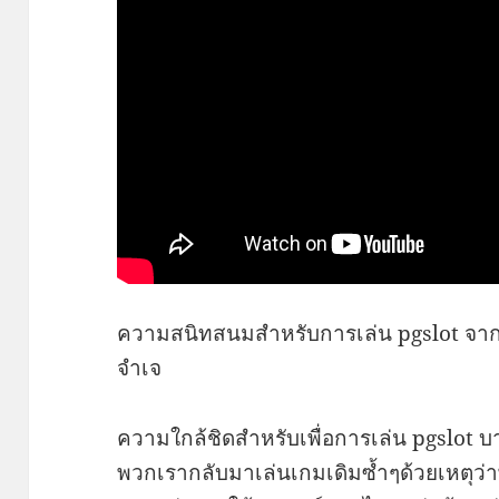
ความสนิทสนมสำหรับการเล่น pgslot จา
จำเจ
ความใกล้ชิดสำหรับเพื่อการเล่น pgslot บ
พวกเรากลับมาเล่นเกมเดิมซ้ำๆด้วยเหตุว่า