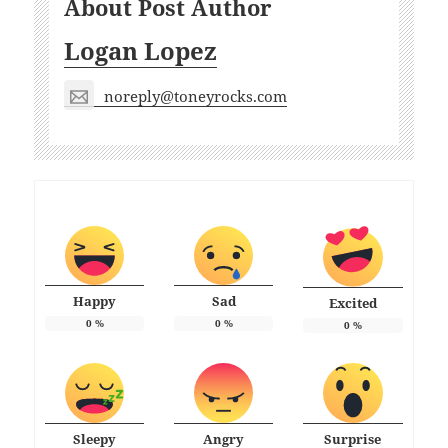
About Post Author
Logan Lopez
noreply@toneyrocks.com
Happy
Sad
Excited
0
%
0
%
0
%
Sleepy
Angry
Surprise