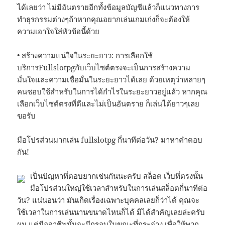
ได้เลยว่า ไม่มีอันตรายอีกทั้งข้อมูลบัญชีแล้วก็แนวทางการ
ทำธุรกรรมต่างๆถ้าหากคุณอยากเล่นเกมเก่งก็จะต้องให้
ความเอาใจใส่หัวข้อนี้ด้วย
• สร้างความแน่ใจในระยะยาว: การเลือกใช้
บริการFullslotpgกับเว็บไซต์ตรงจะเป็นการสร้างความ
มั่นใจและความเชื่อมั่นในระยะยาวได้เลย ด้วยเหตุว่าหลายๆ
คนชอบใช้สำหรับในการได้กำไรในระยะยาวอยู่แล้ว หากคุณ
เลือกเว็บไซต์ตรงที่ดีและไม่เป็นอันตราย ก็เล่นได้ยาวๆเลย
ขอรับ
มือโปรส่วนมากเล่น fullslotpg กี่นาทีต่อวัน? มาหาคำตอบ
กัน!
เป็นปัญหาที่ตอบยากเช่นกันนะครับ สล็อต เว็บที่ตรงนั้น
มือโปรส่วนใหญ่ใช้เวลาสำหรับในการเล่นสล็อตกี่นาทีต่อ
วัน? แน่นอนว่า มันเกิดเรื่องเฉพาะบุคคลเลยก็ว่าได้ คุณจะ
ใช้เวลาในการเล่นนานขนาดไหนก็ได้ มิได้สำคัญเลยล่ะครับ
ผม แต่มืออาชีพนั้นจะมีกรอบในขณะที่กระจ่าง เพื่อให้พวก