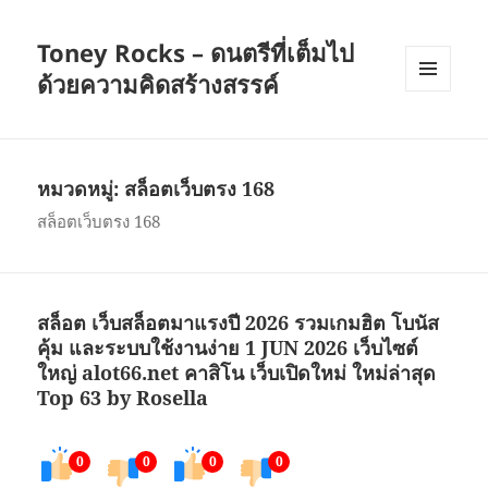
Toney Rocks – ดนตรีที่เต็มไป
ด้วยความคิดสร้างสรรค์
เมนู
และวิด
เจ็ต
หมวดหมู่:
สล็อตเว็บตรง 168
สล็อตเว็บตรง 168
สล็อต เว็บสล็อตมาแรงปี 2026 รวมเกมฮิต โบนัส
คุ้ม และระบบใช้งานง่าย 1 JUN 2026 เว็บไซต์
ใหญ่ alot66.net คาสิโน เว็บเปิดใหม่ ใหม่ล่าสุด
Top 63 by Rosella
0
0
0
0