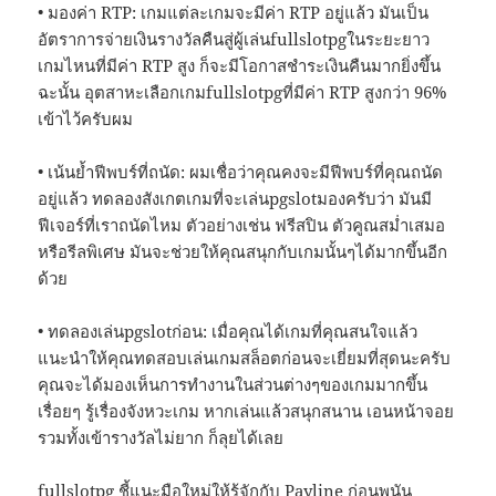
• มองค่า RTP: เกมแต่ละเกมจะมีค่า RTP อยู่แล้ว มันเป็น
อัตราการจ่ายเงินรางวัลคืนสู่ผู้เล่นfullslotpgในระยะยาว
เกมไหนที่มีค่า RTP สูง ก็จะมีโอกาสชำระเงินคืนมากยิ่งขึ้น
ฉะนั้น อุตสาหะเลือกเกมfullslotpgที่มีค่า RTP สูงกว่า 96%
เข้าไว้ครับผม
• เน้นย้ำฟีพบร์ที่ถนัด: ผมเชื่อว่าคุณคงจะมีฟีพบร์ที่คุณถนัด
อยู่แล้ว ทดลองสังเกตเกมที่จะเล่นpgslotมองครับว่า มันมี
ฟีเจอร์ที่เราถนัดไหม ตัวอย่างเช่น ฟรีสปิน ตัวคูณสม่ำเสมอ
หรือรีลพิเศษ มันจะช่วยให้คุณสนุกกับเกมนั้นๆได้มากขึ้นอีก
ด้วย
• ทดลองเล่นpgslotก่อน: เมื่อคุณได้เกมที่คุณสนใจแล้ว
แนะนำให้คุณทดสอบเล่นเกมสล็อตก่อนจะเยี่ยมที่สุดนะครับ
คุณจะได้มองเห็นการทำงานในส่วนต่างๆของเกมมากขึ้น
เรื่อยๆ รู้เรื่องจังหวะเกม หากเล่นแล้วสนุกสนาน เอนหน้าจอย
รวมทั้งเข้ารางวัลไม่ยาก ก็ลุยได้เลย
fullslotpg ชี้แนะมือใหม่ให้รู้จักกับ Payline ก่อนพนัน