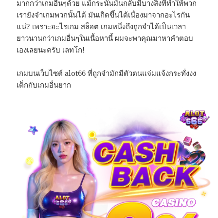
มากกว่าเกมอื่นๆด้วย แม้กระนั้นมันกลับมีบางสิ่งที่ทำให้พวก
เรายังจำเกมพวกนั้นได้ มันเกิดขึ้นได้เนื่องมาจากอะไรกัน
แน่? เพราะอะไรเกม สล็อต เกมหนึ่งถึงถูกจำได้เป็นเวลา
ยาวนานกว่าเกมอื่นๆในเนื้อหานี้ ผมจะพาคุณมาหาคำตอบ
เองเลยนะครับ เลทโก!
เกมบนเว็บไซต์ alot66 ที่ถูกจำมักมีตัวตนแจ่มแจ้งกระทั่งงง
เต็กกับเกมอื่นยาก