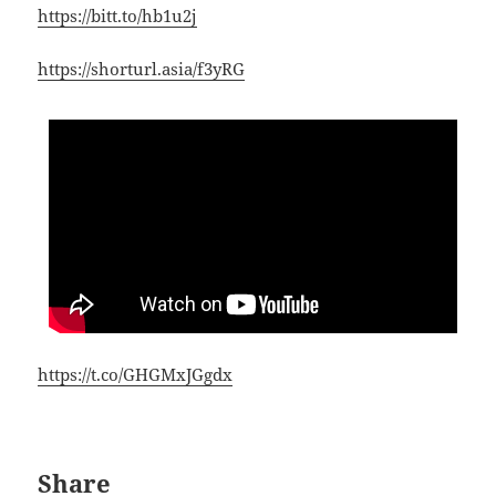
https://bitt.to/hb1u2j
https://shorturl.asia/f3yRG
https://t.co/GHGMxJGgdx
Share