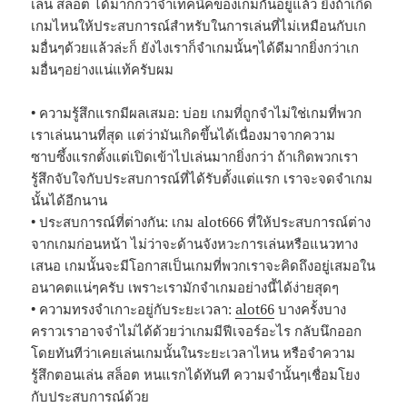
เล่น สล็อต ได้มากกว่าจำเทคนิคของเกมกันอยู่แล้ว ยิ่งถ้าเกิด
เกมไหนให้ประสบการณ์สำหรับในการเล่นที่ไม่เหมือนกับเก
มอื่นๆด้วยแล้วล่ะก็ ยังไงเราก็จำเกมนั้นๆได้ดีมากยิ่งกว่าเก
มอื่นๆอย่างแน่แท้ครับผม
• ความรู้สึกแรกมีผลเสมอ: บ่อย เกมที่ถูกจำไม่ใช่เกมที่พวก
เราเล่นนานที่สุด แต่ว่ามันเกิดขึ้นได้เนื่องมาจากความ
ซาบซึ้งแรกตั้งแต่เปิดเข้าไปเล่นมากยิ่งกว่า ถ้าเกิดพวกเรา
รู้สึกจับใจกับประสบการณ์ที่ได้รับตั้งแต่แรก เราจะจดจำเกม
นั้นได้อีกนาน
• ประสบการณ์ที่ต่างกัน: เกม alot666 ที่ให้ประสบการณ์ต่าง
จากเกมก่อนหน้า ไม่ว่าจะด้านจังหวะการเล่นหรือแนวทาง
เสนอ เกมนั้นจะมีโอกาสเป็นเกมที่พวกเราจะคิดถึงอยู่เสมอใน
อนาคตแน่ๆครับ เพราะเรามักจำเกมอย่างนี้ได้ง่ายสุดๆ
• ความทรงจำเกาะอยู่กับระยะเวลา:
alot66
บางครั้งบาง
คราวเราอาจจำไม่ได้ด้วยว่าเกมมีฟีเจอร์อะไร กลับนึกออก
โดยทันทีว่าเคยเล่นเกมนั้นในระยะเวลาไหน หรือจำความ
รู้สึกตอนเล่น สล็อต หนแรกได้ทันที ความจำนั้นๆเชื่อมโยง
กับประสบการณ์ด้วย