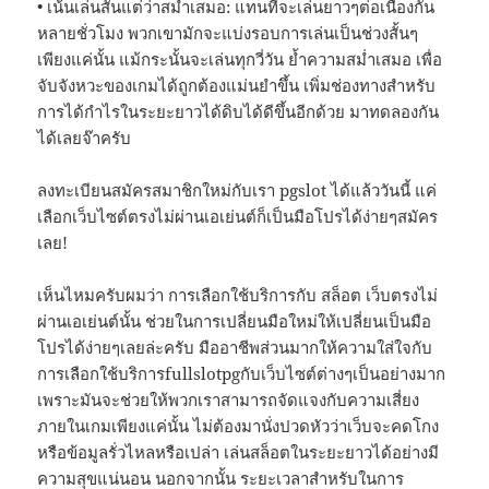
• เน้นเล่นสั้นแต่ว่าสม่ำเสมอ: แทนที่จะเล่นยาวๆต่อเนื่องกัน
หลายชั่วโมง พวกเขามักจะแบ่งรอบการเล่นเป็นช่วงสั้นๆ
เพียงแค่นั้น แม้กระนั้นจะเล่นทุกวี่วัน ย้ำความสม่ำเสมอ เพื่อ
จับจังหวะของเกมได้ถูกต้องแม่นยำขึ้น เพิ่มช่องทางสำหรับ
การได้กำไรในระยะยาวได้ดิบได้ดีขึ้นอีกด้วย มาทดลองกัน
ได้เลยจ๊าครับ
ลงทะเบียนสมัครสมาชิกใหม่กับเรา pgslot ได้แล้ววันนี้ แค่
เลือกเว็บไซต์ตรงไม่ผ่านเอเย่นต์ก็เป็นมือโปรได้ง่ายๆสมัคร
เลย!
เห็นไหมครับผมว่า การเลือกใช้บริการกับ สล็อต เว็บตรงไม่
ผ่านเอเย่นต์นั้น ช่วยในการเปลี่ยนมือใหม่ให้เปลี่ยนเป็นมือ
โปรได้ง่ายๆเลยล่ะครับ มืออาชีพส่วนมากให้ความใส่ใจกับ
การเลือกใช้บริการfullslotpgกับเว็บไซต์ต่างๆเป็นอย่างมาก
เพราะมันจะช่วยให้พวกเราสามารถจัดแจงกับความเสี่ยง
ภายในเกมเพียงแค่นั้น ไม่ต้องมานั่งปวดหัวว่าเว็บจะคดโกง
หรือข้อมูลรั่วไหลหรือเปล่า เล่นสล็อตในระยะยาวได้อย่างมี
ความสุขแน่นอน นอกจากนั้น ระยะเวลาสำหรับในการ