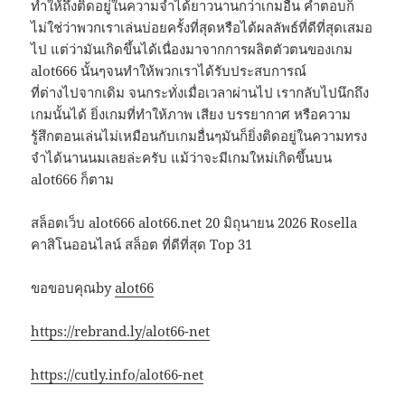
ทำให้ถึงติดอยู่ในความจำได้ยาวนานกว่าเกมอื่น คำตอบก็
ไม่ใช่ว่าพวกเราเล่นบ่อยครั้งที่สุดหรือได้ผลลัพธ์ที่ดีที่สุดเสมอ
ไป แต่ว่ามันเกิดขึ้นได้เนื่องมาจากการผลิตตัวตนของเกม
alot666 นั้นๆจนทำให้พวกเราได้รับประสบการณ์
ที่ต่างไปจากเดิม จนกระทั่งเมื่อเวลาผ่านไป เรากลับไปนึกถึง
เกมนั้นได้ ยิ่งเกมที่ทำให้ภาพ เสียง บรรยากาศ หรือความ
รู้สึกตอนเล่นไม่เหมือนกับเกมอื่นๆมันก็ยิ่งติดอยู่ในความทรง
จำได้นานนมเลยล่ะครับ แม้ว่าจะมีเกมใหม่เกิดขึ้นบน
alot666 ก็ตาม
สล็อตเว็บ alot666 alot66.net 20 มิถุนายน 2026 Rosella
คาสิโนออนไลน์ สล็อต ที่ดีที่สุด Top 31
ขอขอบคุณby
alot66
https://rebrand.ly/alot66-net
https://cutly.info/alot66-net