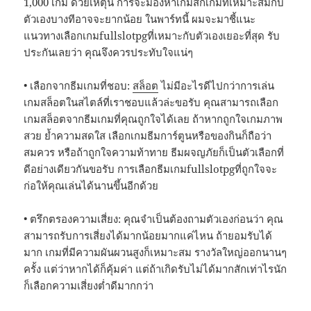
1,000 เกม ด้วยเหตุนี้ การจะมองหาเกมสักเกมที่เหมาะสมกับ
ตัวเองบางทีอาจจะยากน้อย ในพาร์ทนี้ ผมจะมาชี้แนะ
แนวทางเลือกเกมfullslotpgที่เหมาะกับตัวเองเยอะที่สุด รับ
ประกันเลยว่า คุณจึงควรประทับใจแน่ๆ
• เลือกจากธีมเกมที่ชอบ:
สล็อต
ไม่มีอะไรดีไปกว่าการเล่น
เกมสล็อตในสไตล์ที่เราชอบแล้วล่ะขอรับ คุณสามารถเลือก
เกมสล็อตจากธีมเกมที่คุณถูกใจได้เลย ถ้าหากถูกใจเกมภาพ
สวย ย้ำความสดใส เลือกเกมธีมการ์ตูนหรือของกินก็ถือว่า
สมควร หรือถ้าถูกใจความท้าทาย ธีมผจญภัยก็เป็นตัวเลือกที่
ดีอย่างเดียวกันขอรับ การเลือกธีมเกมfullslotpgที่ถูกใจจะ
ก่อให้คุณเล่นได้นานขึ้นอีกด้วย
• ตรึกตรองความเสี่ยง: คุณจำเป็นต้องถามตัวเองก่อนว่า คุณ
สามารถรับการเสี่ยงได้มากน้อยมากแค่ไหน ถ้ายอมรับได้
มาก เกมที่มีความผันผวนสูงก็เหมาะสม รางวัลใหญ่ออกนานๆ
ครั้ง แต่ว่าหากได้ก็คุ้มค่า แต่ถ้าเกิดรับไม่ได้มากสักเท่าไรนัก
ก็เลือกความเสี่ยงต่ำดีมากกว่า