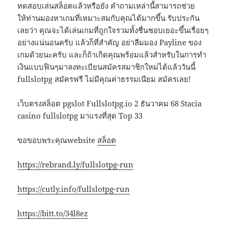
ทดสอบเล่นสล็อตแล้วหรือยัง คำถามเหล่านี้สามารถช่วย
ให้ท่านมองหาเกมที่เหมาะสมกับคุณได้มากขึ้น รับประกัน
เลยว่า คุณจะได้เล่นเกมที่ถูกใจรวมทั้งชื่นชอบเยอะขึ้นเรื่อยๆ
อย่างแน่นอนครับ แล้วก็ที่สำคัญ อย่าลืมมอง Payline ของ
เกมด้วยนะครับ และก็ถ้าเกิดคุณพร้อมแล้วสำหรับในการทำ
เงินแบบฟินๆมาลงทะเบียนสมัครสมาชิกใหม่ได้แล้ววันนี้
fullslotpg สมัครฟรี ไม่มีคุณค่าธรรมเนียม สมัครเลย!
เว็บตรงสล็อต pgslot Fullslotpg.io 2 ธันวาคม 68 Stacia
casino fullslotpg มาแรงที่สุด Top 33
ขอขอบพระคุณwebsite
สล็อต
https://rebrand.ly/fullslotpg-run
https://cutly.info/fullslotpg-run
https://bitt.to/34l8ez