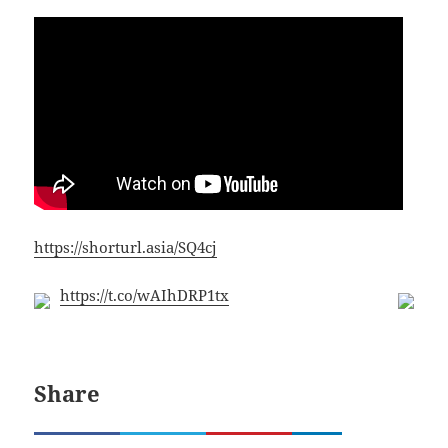
https://shorturl.asia/SQ4cj
https://t.co/wAIhDRP1tx
Share