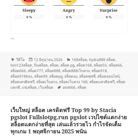
Sleepy
Angry
Surprise
0
%
0
%
0
%
…
รูป
เขียน
หมวด
วีดีโอ
12 มิถุนายน 2026
168สล็อต
,
hydra888 สล็อต
,
แบบ
เมื่อ
หมู่
lion123สล็อต
,
ปั่นสล็อต
,
สล็อต
,
สล็อต pg
,
สล็อต168
,
สล็อต55
,
สล็อต66
,
เรื่อง
สล็อต666
,
สล็อต777
,
สล็อต888
,
สล็อต888เว็บตรง
,
สล็อต918
,
สล็อต918kiss
,
สล็อต99
,
สล็อตpg
,
สล็อตxo
,
สล็อตพุซซี่
,
สล็อตออนไลน์
,
สล็อตเครดิตฟรี
,
สล็อตเว็บตรง
,
สล็อตเว็บตรง 168
,
สล็อตเเครดิตฟรี
,
สล็อต
ป้าย
แตกดี
,
เกมสล็อต
,
เว็บสล็อต
alot666
,
สล็อต
กำกับ
เว็บใหญ่ สล็อต เครดิตฟรี Top 99 by Stacia
pgslot Fullslotpg.run pgslot เวปไซต์แตกง่าย
สล็อตแตกง่ายที่สุด เล่นแล้วรวยไว กำไรจัดเต็ม
ทุกเกม 1 พฤศจิกายน 2025 พนัน