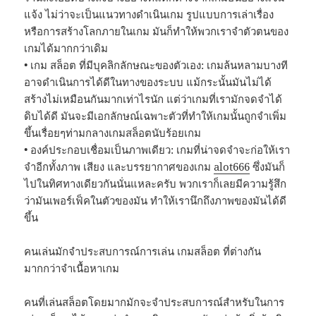
แจ้ง ไม่ว่าจะเป็นแนวทางดำเนินเกม รูปแบบการเล่าเรื่อง
หรือการสร้างโลกภายในเกม มันก็ทำให้พวกเราจำตัวตนของ
เกมได้มากกว่าเดิม
• เกม สล็อต ที่มีบุคลิกลักษณะของตัวเอง: เกมล้นหลามบางที
อาจดำเนินการได้ดีในทางของระบบ แม้กระนั้นมันไม่ได้
สร้างไม่เหมือนกันมากเท่าไรนัก แต่ว่าเกมที่เรามักจดจำได้
ดิบได้ดี มันจะมีเอกลักษณ์เฉพาะตัวที่ทำให้เกมนั้นถูกจำเพิ่ม
ขึ้นเรื่อยๆท่ามกลางเกมสล็อตนับร้อยเกม
• องค์ประกอบเชื่อมเป็นภาพเดียว: เกมที่น่าจดจำจะก่อให้เรา
จำอีกทั้งภาพ เสียง และบรรยากาศของเกม
alot666
ซึ่งมันก็
ไปในทิศทางเดียวกันนั่นแหละครับ พวกเราก็เลยมีความรู้สึก
ว่ามันเพอร์เฟ็คในตัวของมัน ทำให้เรานึกถึงภาพของมันได้ดี
ขึ้น
คนเล่นมักจำประสบการณ์การเล่น เกมสล็อต ที่ต่างกัน
มากกว่าจำเนื้อหาเกม
คนที่เล่นสล็อตโดยมากมักจะจำประสบการณ์สำหรับในการ