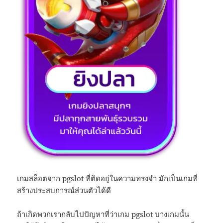
เกมสล็อตจาก pgslot ที่ติดอยู่ในความทรงจำ มักเป็นเกมที่
สร้างประสบการณ์ส่วนตัวได้ดี
ถ้าเกิดพวกเรากลับไปปัญหาที่ว่าเกม pgslot บางเกมนั้น