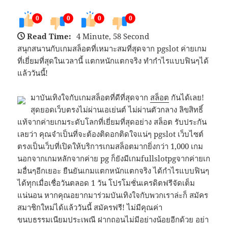
0
0
0
0
Read Time:
4 Minute, 58 Second
สนุกสนานกับเกมสล็อตที่เหมาะสมที่สุดจาก pgslot ค่ายเกม
ที่เยี่ยมที่สุดในเวลานี้ แตกหนักแตกจริง ทำกำไรแบบฟินๆได้
แล้ววันนี้!
มาบันเทิงใจกับเกมสล็อตที่ดีที่สุดจาก
สล็อต
กันได้เลย!
สุดยอดเว็บตรงไม่ผ่านเอเย่นต์ ไม่ผ่านตัวกลาง ลิขสิทธิ์
แท้จากค่ายเกมระดับโลกที่เยี่ยมที่สุดอย่าง สล็อต รับประกัน
เลยว่า คุณจำเป็นที่จะต้องติดอกติดใจแน่ๆ pgslot เว็บไซต์
ตรงเป็นเว็บที่เปิดให้บริการเกมสล็อตมากยิ่งกว่า 1,000 เกม
นอกจากเกมหลักจากค่าย pg ก็ยังมีเกมfullslotpgจากค่ายเก
มอื่นๆอีกเยอะ ยืนยันเกมแตกหนักแตกจริง ได้กำไรแบบฟินๆ
ได้ทุกเมื่อเชื่อวันตลอด 1 วัน โปรโมชั่นเครดิตฟรีจัดเต็ม
แน่นอน หากคุณอยากมาร่วมบันเทิงใจกับพวกเราล่ะก็ สมัคร
สมาชิกใหม่ได้แล้ววันนี้ สมัครฟรี! ไม่มีคุณค่า
ขนบธรรมเนียมประเพณี ฝากถอนไม่มีอย่างน้อยอีกด้วย อย่า