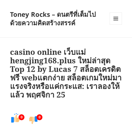
Toney Rocks – ดนตรีที่เต็มไป
ด้วยความคิดสร้างสรรค์
เมนู
และวิด
เจ็ต
casino online เว็บแม่
hengjing168.plus ใหม่ล่าสุด
Top 12 by Lucas 7 สล็อตเครดิต
ฟรี webแตกง่าย สล็อตเกมใหม่มา
แรงจริงหรือแค่กระแส: เราลองให้
แล้ว พฤศจิกา 25
0
0