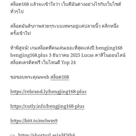
สล็อต168 แล้วจะเข้าใจว่า เว็บดีมันต่างอย่างไรกับเว็บไซต์
ทั่วๆไป
สล็อตมันส์ๆภาพสวยๆระบบเทพๆอยู่แค่ปลายนิ้ว คลิกหนึ่ง
ครั้งเข้าใจ!
ท้าพิสูจน์! เกมสล็อตที่คนเล่นเยอะที่สุดแห่งปี hengjing168
hengjing168.plus 3 ธันวาคม 2025 Lucas คาสิโนออนไลน์
สล็อตเครดิตฟรี เว็บไหนดี Top 24
ขอขอบพระคุณweb
สล็อต168
https://rebrand.ly/hengjing168-plus
https://cutly.info/hengjing168-plus
https://bitt.to/mrlwm9
https://shorturl.asia/H5th6