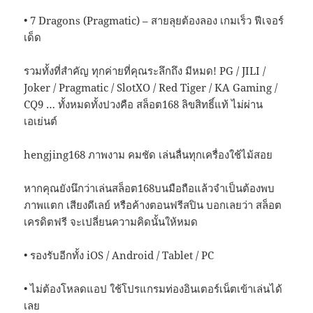
• 7 Dragons (Pragmatic) – สายลุยต้องลอง เกมเร็ว ฟีเจอร์
เด็ด
รวมทั้งที่สำคัญ ทุกค่ายที่คุณระลึกถึง มีหมด! PG / JILI /
Joker / Pragmatic / SlotXO / Red Tiger / KA Gaming /
CQ9 … ทั้งหมดทั้งปวงคือ สล็อต168 ลิขสิทธิ์แท้ ไม่ผ่าน
เอเย่นต์
hengjing168 ภาพงาม คมชัด เล่นลื่นทุกเครื่องใช้ไม้สอย
หากคุณยังนึกว่าเล่นสล็อต168บนมือถือแล้วจำเป็นต้องพบ
ภาพแตก เสียงดีเลย์ หรือค้างตอนฟรีสปิน บอกเลยว่า สล็อต
เครดิตฟรี จะเปลี่ยนความคิดนั้นให้หมด
• รองรับอีกทั้ง iOS / Android / Tablet / PC
• ไม่ต้องโหลดแอป ใช้โปรแกรมท่องอินเตอร์เน็ตเข้าเล่นได้
เลย