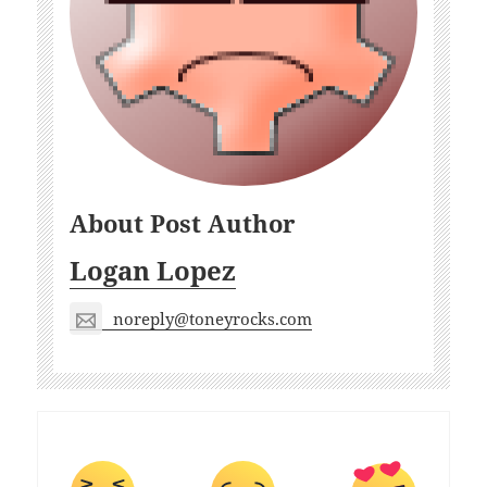
About Post Author
Logan Lopez
noreply@toneyrocks.com