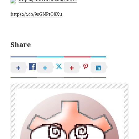
https://t.co/9sGNPtO8Xu
Share