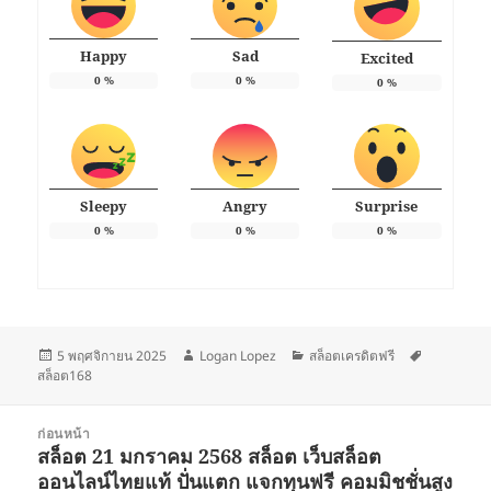
Happy
Sad
Excited
0
%
0
%
0
%
Sleepy
Angry
Surprise
0
%
0
%
0
%
เขียน
ผู้
หมวด
ป้าย
5 พฤศจิกายน 2025
Logan Lopez
สล็อตเครดิตฟรี
เมื่อ
เขียน
หมู่
กำกับ
สล็อต168
แนะแนว
ก่อนหน้า
เรื่อง
สล็อต 21 มกราคม 2568 สล็อต เว็บสล็อต
เรื่อง
ออนไลน์ไทยแท้ ปั่นแตก แจกทุนฟรี คอมมิชชั่นสูง
ก่อน