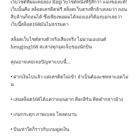
เว็บไซต์ที่ผมเคยลอง มีอยู่เว็บไซต์หนึ่งที่รู้สึกว่า แม่งของแท้!
เว็บนั้นคือ สล็อตเครดิตฟรี สล็อตเว็บตรงที่กล้าเคลมว่า ถอน
สิบล้านก็ถอนได้ ซึ่งเพียงพอผมได้ลองเองก็ต้องบอกเลยว่า
เว็บนี้สล็อต168มันไม่ธรรมดา
สล็อตเว็บไซต์ตรงตัวจริงเสียงจริง ไม่ผ่านเอเย่นต์
hengjing168 สะสางทุกจุดเจ็บของนักปั่น
คุณอาจเคยเจอปัญหาแบบนี้…
• ฝากเงินไปแล้ว แต่เครดิตไม่เข้า จำเป็นต้องแชทหาแอดไม่
น
• เล่นสล็อต168ได้แต่ว่าถอนยาก ติดเทิร์น ติดคำกล่าวอ้าง
• เกมกระตุก ภาพเบลอ โหลดนาน
• ปั่นเท่าใดก็ราวกับเกมดูดเงิน