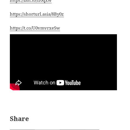
https://bitt.to/lf0qxw
https://shorturl.asia/8By0z
https://t.co/U0vmvrxeSw
Share