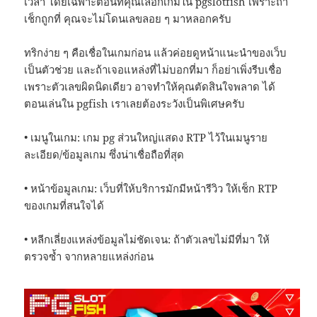
เวลา โดยเฉพาะตอนที่คุณเลือกเกมใน pgslotfish เพราะถ้า
เช็กถูกที่ คุณจะไม่โดนเลขลอย ๆ มาหลอกครับ
ทริกง่าย ๆ คือเชื่อในเกมก่อน แล้วค่อยดูหน้าแนะนำของเว็บ
เป็นตัวช่วย และถ้าเจอแหล่งที่ไม่บอกที่มา ก็อย่าเพิ่งรีบเชื่อ
เพราะตัวเลขผิดนิดเดียว อาจทำให้คุณตัดสินใจพลาด ได้
ตอนเล่นใน pgfish เราเลยต้องระวังเป็นพิเศษครับ
• เมนูในเกม: เกม pg ส่วนใหญ่แสดง RTP ไว้ในเมนูราย
ละเอียด/ข้อมูลเกม ซึ่งน่าเชื่อถือที่สุด
• หน้าข้อมูลเกม: เว็บที่ให้บริการมักมีหน้ารีวิว ให้เช็ก RTP
ของเกมที่สนใจได้
• หลีกเลี่ยงแหล่งข้อมูลไม่ชัดเจน: ถ้าตัวเลขไม่มีที่มา ให้
ตรวจซ้ำ จากหลายแหล่งก่อน