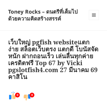
Toney Rocks – ดนตรีที่เต็มไป
ด้วยความคิดสร้างสรรค์
เมนู
และวิด
เจ็ต
เว็บใหญ่ pgfish websiteแตก
ง่าย สล็อตเว็บตรง แตกดี โบนัสจัด
หนัก ฝากถอนเร็ว เล่นลื่นทุกค่าย
เครดิตฟรี Top 67 by Vicki
pgslotfish4.com 27 มีนาคม 69
คาสิโน
0
0