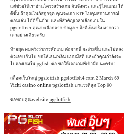
แต่ช่วยให้เราอ่านโครงสร้างเกม จับจังหวะ และรู้โทนเกม ได้
ดีขึ้น ถ้าคุณโฟกัสถูกจุด คุณจะเอา RTP ไปคุมสถานการณ์
ตอนเล่น ได้ดีขึ้นด้วย และที่สำคัญเวลาเลือกเกมใน
pgslotfish คุณจะเลือกจาก ข้อมูล + สิ่งที่เห็นจริง มากกว่า
เดาอย่างเดียวครับ
ท้ายสุด ผมหวังว่าการคัดเกม ต่อจากนี้ จะง่ายขึ้น และไม่หลง
ตัวเลข เกินไป ขอให้เล่นเพลิน แบบมีสติ และถ้าคุณกำลังจะ
ไปลองเกมใน pgfish ต่อ ขอให้เจอเกมที่เข้ามือ นะครับ!
สล็อตเว็บใหญ่ pgslotfish pgslotfish4.com 2 March 69
Vicki casino online pgslotfish มาแรงที่สุด Top 90
ขอขอบคุณwebsite
pgslotfish