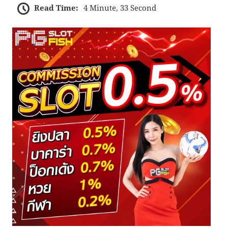
Read Time:
4 Minute, 33 Second