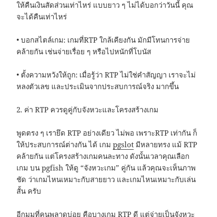
ให้คืนเงินสัดส่วนเท่าไหร่ แบบยาว ๆ ไม่ได้บอกว่าวันนี้ คุณ
จะได้คืนเท่าไหร่
• บอกสไตล์เกม: เกมที่RTP ใกล้เคียงกัน มักมีโทนการจ่าย
คล้ายกัน เช่นจ่ายเรื่อย ๆ หรือไปหนักที่โบนัส
• ตั้งความหวังให้ถูก: เมื่อรู้ว่า RTP ไม่ใช่คำสัญญา เราจะไม่
หลงตัวเลข และประเมินจากประสบการณ์จริง มากขึ้น
2. ค่า RTP ควรดูคู่กับจังหวะและโครงสร้างเกม
พูดตรง ๆ เรายึด RTP อย่างเดียว ไม่พอ เพราะRTP เท่ากัน ก็
ให้ประสบการณ์ต่างกัน ได้ เกม
pgslot
มีหลายทรง แม้ RTP
คล้ายกัน แต่โครงสร้างเกมคนละทาง ดังนั้นเวลาคุณเลือก
เกม บน pgfish ให้ดู “จังหวะเกม” คู่กัน แล้วคุณจะเห็นภาพ
ชัด ว่าเกมไหนเหมาะกับสายยาว และเกมไหนเหมาะกับเล่น
สั้น ครับ
อีกมุมที่คนพลาดบ่อย คือบางเกม RTP ดี แต่จ่ายเป็นจังหวะ