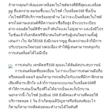
ถ้าหากคุณกำลังมองหาสล็อตเว็บไซต์ตรงที่ดีที่สุดและสล็อต
pg ที่แตกง่าย ผมขอชี้แนะเว็บไซต์ เว็บสล็อต168 ซึ่งเป็น
เว็บไซต์ที่ให้บริการพร้อมทุกด้าน ไม่ว่าจะเป็นสล็อตเว็บไซต์
ตรงไม่ผ่านเอเย่นต์ที่มีความน่าเชื่อถือสูง มีระบบระเบียบ
ฝาก-ถอนอัตโนมัติที่รวดเร็วทันใจและไม่ยุ่งยาก และยังมีโปร
โมชั่นแล้วก็เครดิตฟรีที่น่าสนใจสำหรับผู้เล่นใหม่รวมทั้งผู้
เล่นเก่า เว็บ จัดให้168 ยังมีเกมจากpg ที่แตกง่ายแล้วก็มีการ
ปรับปรุงเกมใหม่ๆอย่างต่อเนื่อง ทำให้ผู้เล่นสามารถสนุกกับ
การเล่นสล็อตได้ไม่มีเบื่อ
การเล่นกับ เครดิตฟรี168 คุณจะได้สัมผัสประสบการณ์
การเล่นสล็อตที่ยอดเยี่ยม ไม่ว่าจะเป็นการเล่นผ่านมือถือ
หรือคอมพิวเตอร์ คุณก็สามารถเพลินใจกับเกมที่มีกราฟิกสวย
เสียงที่น่าระทึกใจ แล้วก็การออกแบบเกมเว็บสล็อต168ที่
ทำให้การเล่นเป็นเรื่องที่ไม่ได้ยากเย็นและก็เบิกบาน
นอกจากนี้ เว็บไซต์ Judhai 168 ยังมีคณะทำงานที่คอยให้
บริการตลอด 1 วัน ถ้าเกิดคุณมีปัญหาหรือข้อสงสัยอะไร
ก็ตามก็สามารถติดต่อคณะทำงานได้ในทันที