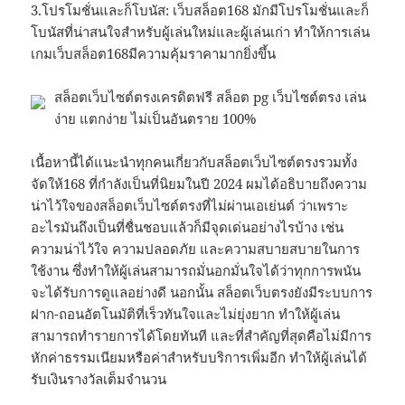
3.โปรโมชั่นและก็โบนัส: เว็บสล็อต168 มักมีโปรโมชั่นและก็
โบนัสที่น่าสนใจสำหรับผู้เล่นใหม่และผู้เล่นเก่า ทำให้การเล่น
เกมเว็บสล็อต168มีความคุ้มราคามากยิ่งขึ้น
สล็อตเว็บไซต์ตรงเครดิตฟรี สล็อต pg เว็บไซต์ตรง เล่น
ง่าย แตกง่าย ไม่เป็นอันตราย 100%
เนื้อหานี้ได้แนะนำทุกคนเกี่ยวกับสล็อตเว็บไซต์ตรงรวมทั้ง
จัดให้168 ที่กำลังเป็นที่นิยมในปี 2024 ผมได้อธิบายถึงความ
น่าไว้ใจของสล็อตเว็บไซต์ตรงที่ไม่ผ่านเอเย่นต์ ว่าเพราะ
อะไรมันถึงเป็นที่ชื่นชอบแล้วก็มีจุดเด่นอย่างไรบ้าง เช่น
ความน่าไว้ใจ ความปลอดภัย และความสบายสบายในการ
ใช้งาน ซึ่งทำให้ผู้เล่นสามารถมั่นอกมั่นใจได้ว่าทุกการพนัน
จะได้รับการดูแลอย่างดี นอกนั้น สล็อตเว็บตรงยังมีระบบการ
ฝาก-ถอนอัตโนมัติที่เร็วทันใจและไม่ยุ่งยาก ทำให้ผู้เล่น
สามารถทำรายการได้โดยทันที และที่สำคัญที่สุดคือไม่มีการ
หักค่าธรรมเนียมหรือค่าสำหรับบริการเพิ่มอีก ทำให้ผู้เล่นได้
รับเงินรางวัลเต็มจำนวน