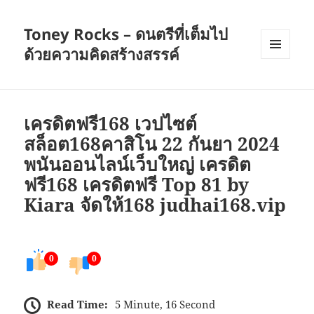
Toney Rocks – ดนตรีที่เต็มไป
ด้วยความคิดสร้างสรรค์
เมนู
และวิด
เจ็ต
เครดิตฟรี168 เวปไซต์
สล็อต168คาสิโน 22 กันยา 2024
พนันออนไลน์เว็บใหญ่ เครดิต
ฟรี168 เครดิตฟรี Top 81 by
Kiara จัดให้168 judhai168.vip
0
0
Read Time:
5 Minute, 16 Second