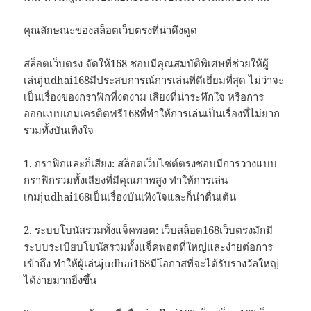
คุณลักษณะของสล็อตเว็บตรงที่น่าดึงดูด
สล็อตเว็บตรง จัดให้168 ชอบมีคุณสมบัติพิเศษที่ช่วยให้ผู้
เล่นjudhai168มีประสบการณ์การเล่นที่ดีเยี่ยมที่สุด ไม่ว่าจะ
เป็นเรื่องของกราฟิกที่งดงาม เสียงที่น่าระทึกใจ หรือการ
ออกแบบเกมเครดิตฟรี168ที่ทำให้การเล่นเป็นเรื่องที่ไม่ยาก
รวมทั้งบันเทิงใจ
1. กราฟิกและก็เสียง: สล็อตเว็บไซต์ตรงชอบมีการวางแบบ
กราฟิกรวมทั้งเสียงที่มีคุณภาพสูง ทำให้การเล่น
เกมjudhai168เป็นเรื่องบันเทิงใจและก็น่าตื่นเต้น
2. ระบบโบนัสรวมทั้งแจ็คพอต: เว็บสล็อต168เว็บตรงมักมี
ระบบระเบียบโบนัสรวมทั้งแจ็คพอตที่ใหญ่และง่ายต่อการ
เข้าถึง ทำให้ผู้เล่นjudhai168มีโอกาสที่จะได้รับรางวัลใหญ่
ได้ง่ายมากยิ่งขึ้น