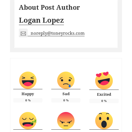
About Post Author
Logan Lopez
noreply@toneyrocks.com
Happy
Sad
Excited
0
%
0
%
0
%