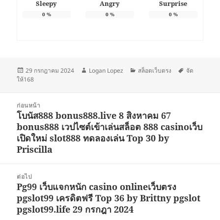
Sleepy
Angry
Surprise
0
%
0
%
0
%
เขียน
ผู้
หมวด
ป้าย
29 กรกฎาคม 2024
Logan Lopez
สล็อตเว็บตรง
จัด
เมื่อ
เขียน
หมู่
กำกับ
ให้168
แนะแนว
ก่อนหน้า
เรื่อง
โบนัส888 bonus888.live 8 สิงหาคม 67
เรื่อง
bonus888 เวปไซต์เข้าเล่นสล็อต 888 casinoเว็บ
ก่อน
เปิดใหม่ slot888 ทดลองเล่น Top 30 by
หน้า:
Priscilla
ต่อไป
Pg99 เว็บแจกหนัก casino onlineเว็บตรง
เรื่อง
pgslot99 เครดิตฟรี Top 36 by Brittny pgslot
ต่อ
pgslot99.life 29 กรกฎา 2024
ไป: