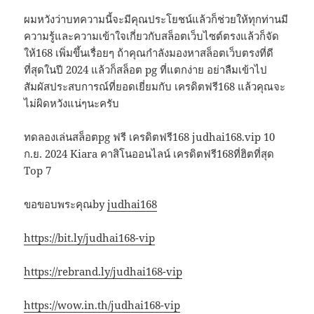
ผมหวังว่าบทความนี้จะมีคุณประโยชน์แล้วก็ช่วยให้ทุกท่านมี
ความรู้และความเข้าใจเกี่ยวกับสล็อตเว็บไซต์ตรงแล้วก็จัด
ให้168 เพิ่มขึ้นเรื่อยๆ ถ้าคุณกำลังมองหาสล็อตเว็บตรงที่ดี
ที่สุดในปี 2024 แล้วก็สล็อต pg ที่แตกง่าย อย่าลืมเข้าไป
สัมผัสประสบการณ์ที่ยอดเยี่ยมกับ เครดิตฟรี168 แล้วคุณจะ
ไม่ผิดหวังแน่ๆนะครับ
ทดลองเล่นสล็อตpg ฟรี เครดิตฟรี168 judhai168.vip 10
ก.ย. 2024 Kiara คาสิโนออนไลน์ เครดิตฟรี168ที่ฮิตที่สุด
Top 7
ขอขอบพระคุณby
judhai168
https://bit.ly/judhai168-vip
https://rebrand.ly/judhai168-vip
https://wow.in.th/judhai168-vip