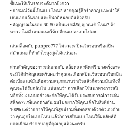
ชี้แนะให้เว้นรอบจะดีมากยิ่งกว่า
• อารมณ์วันนี้เป็นแบบไหน? หากคุณรู้สึกรำคาญ แนะนำให้
เล่นแบบเว้นรอบและก็พักถี่หน่อยดีแล้วครับ
• สัญญาณในรอบ 50-80 สปินแรกมีสัญญาณเข้าไหม? ถ้า
หากว่าไม่มี เสนอแนะให้เปลี่ยนแปลงเกมไปเลย
เล่นสล็อตกับ punpro777 ไม่ว่าจะสปินเว้นรอบหรือสปิน
สม่ำเสมอ ก็ทำกำไรสูงสุดได้แน่นอน
ส่วนสำคัญของการเล่นเกมกับ สล็อตเเครดิตฟรี บางครั้งอาจ
จะมิได้สำคัญเลยครับผมว่าคุณจะเลือกสปินเว้นรอบหรือสปิน
ต่อเนื่อง แต่มันคือความสนุกสนานร่าเริงแล้วก็ความบันเทิงที่
คุณจะได้รับกลับไป แน่นอนว่า การเลือกใช้แนวทางการสปิ
นอีกทั้ง 2 แบบอย่างจะก่อให้คุณได้รับประสบการณ์การเล่น
สล็อต777ที่แตกต่างกัน ผมไม่อยากให้คุณเชื่อในสิ่งที่อ่าน
100% แต่ว่าอยากให้คุณพิสูจน์รวมทั้งทดสอบด้วยตัวเองด้วย
ว่า คุณถูกใจแบบไหน แล้วก็การสปินแบบไหนให้ผลลัพธ์ที่
ยอดเยี่ยม คำตอบอยู่ที่คุณอยู่แล้วนะครับ