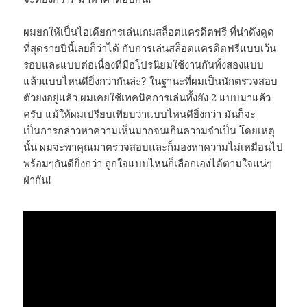
ผมยกให้เป็นไอเดียการเล่นเกมสล็อตเเครดิตฟรี ที่น่าดึงดูด
ที่สุดรายปีนี้เลยก็ว่าได้ กับการเล่นสล็อตเเครดิตฟรีแบบเว้น
รอบและแบบต่อเนื่องที่มือโปรนิยมใช้งานกันทั้งสองแบบ
แล้วแบบไหนดียิ่งกว่ากันล่ะ? ในฐานะที่ผมเป็นนักตรวจสอบ
ตัวยงอยู่แล้ว ผมเคยใช้เทคนิคการเล่นทั้งยัง 2 แบบมาแล้ว
ครับ แม้ให้ผมเปรียบเทียบว่าแบบไหนดียิ่งกว่า มันก็จะ
เป็นการกล่าวหาความเห็นมากจนเกินความจำเป็น โดยเหตุ
นั้น ผมจะพาคุณมาตรวจสอบและก็มองหาความไม่เหมือนไป
พร้อมๆกันดียิ่งกว่า ถูกใจแบบไหนก็เลือกเองได้ตามใจแน่ๆ
ฝ่ากัน!