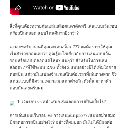
สิ่งที่คุณต้องทราบก่อนเล่นสล็อตแครดิตฟรี เล่นแบบเว้นรอบ
หรือสปินตลอด แบบไหนดีมากยิ่งกว่า?
เอาละขอรับ ก่อนที่คุณจะเล่นสล็อต777 ผมต้องการให้คุณ
เริ่มสำรวจก่อนเลยว่า คุณรู้อะไรเกี่ยวกับการเล่นแบบเว้น
รอบหรือแบบตลอดแค่ไหน? แน่ๆว่า สำหรับในการเล่น
สล็อต777ที่ใช้ระบบ RNG ทั้งยัง 2 แบบอย่างมิได้เพิ่มโอกาส
ต่อสปิน แต่ว่ามันแปลงจำนวนสปินต่อเวลาที่เล่นต่างหาก ซึ่ง
แต่ละแบบก็มีความเหมาะสมแตกต่างกัน ดังนั้น มาหาคำ
ตอบกันเลยครับผม
1. เว้นรอบ vs สม่ำเสมอ ส่งผลต่อการสปินอปิ้งไร?
การเล่นแบบเว้นรอบ vs การเล่นpunpro777แบบสม่ำเสมอ
มีผลต่อการสปินอย่างไร? อย่างที่ผมบอก มันไม่ได้มีผลต่อ