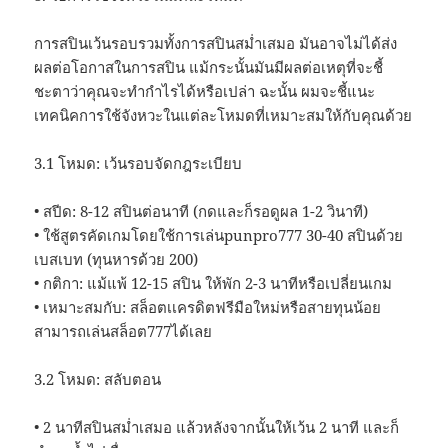
การสปินเว้นรอบรวมทั้งการสปินสม่ำเสมอ มันอาจไม่ได้ส่ง
ผลต่อโอกาสในการสปิน แม้กระนั้นมันมีผลต่อเหตุที่จะชี้
ชะตาว่าคุณจะทำกำไรได้หรือเปล่า ฉะนั้น ผมจะชี้แนะ
เทคนิคการใช้จังหวะในแต่ละโหมดที่เหมาะสมให้กับคุณด้วย
3.1 โหมด: เว้นรอบจัดกฎระเบียบ
• สปีด: 8-12 สปินต่อนาที (กดและก็รอดูผล 1-2 วินาที)
• ใช้สูตรคัดเกมโดยใช้การเล่นpunpro777 30-40 สปินด้วย
เบสเบท (ทุนหารด้วย 200)
• กติกา: แม้แพ้ 12-15 สปิน ให้พัก 2-3 นาทีหรือเปลี่ยนเกม
• เหมาะสมกับ: สล็อตเเครดิตฟรีมือใหม่หรือสายทุนน้อย
สามารถเล่นสล็อต777ได้เลย
3.2 โหมด: สลับตอน
• 2 นาทีสปินสม่ำเสมอ แล้วหลังจากนั้นให้เว้น 2 นาที และก็