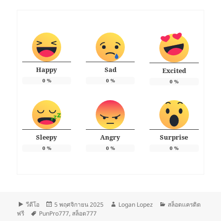
Happy
Sad
Excited
0
%
0
%
0
%
Sleepy
Angry
Surprise
0
%
0
%
0
%
รูป
เขียน
ผู้
หมวด
วีดีโอ
5 พฤศจิกายน 2025
Logan Lopez
สล็อตเเครดิต
แบบ
ป้าย
เมื่อ
เขียน
หมู่
ฟรี
PunPro777
,
สล็อต777