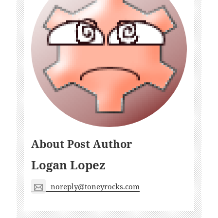
About Post Author
Logan Lopez
noreply@toneyrocks.com