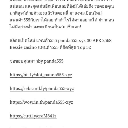
แน่นอน และจุดเด่นอีกเพียบเลยที่ยังมิได้เอ๋ยถึง รอคอยคุณ
มาพิสูจน์ด้วยตัวเองแล้วในตอนนี้ มาลงทะเบียนใหม่
แพนด้า555กับเราได้เลย ทำกำไรได้ตามอยากได้ ฝากถอน
ไม่มีอย่างต่ำ ลงทะเบียนเป็นสมาชิกเลย!
สล็อตเปิดใหม่ แพนด้า555 panda555.xyz 30 APR 2568
Bessie casino แพนด้า555 ที่ฮิตที่สุด Top 52
ขอขอบคุณมากby
panda555
https://bit.ly/slot_panda555-xyz
https://rebrand.ly/panda555-xyz
https://wow.in.th/panda555-xyz
https://cutt.ly/craM841z