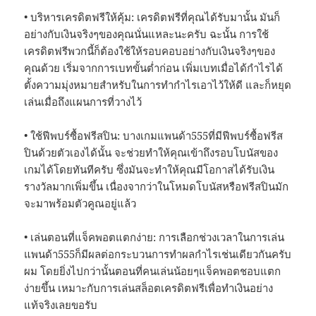
• บริหารเครดิตฟรีให้คุ้ม: เครดิตฟรีที่คุณได้รับมานั้น มันก็
อย่างกับเงินจริงๆของคุณนั่นแหละนะครับ ฉะนั้น การใช้
เครดิตฟรีพวกนี้ก็ต้องใช้ให้รอบคอบอย่างกับเงินจริงๆของ
คุณด้วย เริ่มจากการเบทขั้นต่ำก่อน เพิ่มเบทเมื่อได้กำไรได้
ตั้งความมุ่งหมายสำหรับในการทำกำไรเอาไว้ให้ดี และก็หยุด
เล่นเมื่อถึงแผนการที่วางไว้
• ใช้ฟีพบร์ซื้อฟรีสปิน: บางเกมแพนด้า555ที่มีฟีพบร์ซื้อฟรีส
ปินด้วยตัวเองได้นั้น จะช่วยทำให้คุณเข้าถึงรอบโบนัสของ
เกมได้โดยทันทีครับ ซึ่งมันจะทำให้คุณมีโอกาสได้รับเงิน
รางวัลมากเพิ่มขึ้น เนื่องจากว่าในโหมดโบนัสหรือฟรีสปินมัก
จะมาพร้อมตัวคูณอยู่แล้ว
• เล่นตอนที่แจ็คพอตแตกง่าย: การเลือกช่วงเวลาในการเล่น
แพนด้า555ก็มีผลต่อกระบวนการทำผลกำไรเช่นเดียวกันครับ
ผม โดยยิ่งไปกว่านั้นตอนที่คนเล่นน้อยๆแจ็คพอตชอบแตก
ง่ายขึ้น เหมาะกับการเล่นสล็อตเครดิตฟรีเพื่อทำเงินอย่าง
แท้จริงเลยขอรับ