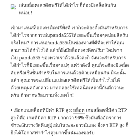
เล่นสล็อตเครดิตฟรีให้ได้กำไร ก็ต้องมีเคล็ดลับกัน
หน่อย!
เข้ามาเล่นสล็อตเครดิตฟรีทั้งที เราก็จะต้องตั้งมั่นสำหรับการ
ได้กำไรจากการเล่นpanda555ให้เยอะขึ้นเรื่อยๆหน่อยสิครับ
จริงไหม? การเล่นPanda555เป็นช่องทางที่ดีที่จะทำให้คุณ
สามารถได้กำไรได้ แล้วก็ยิ่งมีสล็อตเครดิตฟรีมาใหม่จาก
เว็บ panda555 ของพวกเราด้วยแล้วล่ะก็ จังหวะสำหรับการ
ได้กำไรก็มีเยอะขึ้นเรื่อยๆแน่ๆ แต่ว่าดังนี้ คุณก็จะต้องมีเคล็ด
ลับหรือเชิงชั้นสำหรับในการเล่นด้วยด้วยเหมือนกัน มิฉะนั้น
แล้ว คุณอาจจะเปลี่ยนแปลงเครดิตฟรีให้เป็นกำไรไม่ได้
ด้วยเหตุผลดังกล่าว มาทดลองใช้เทคนิคเหล่านี้กันดีกว่านะ
ครับ ถ้าหากพร้อมรวมทั้งเลทโก!
• เลือกเกมสล็อตที่มีค่า RTP สูง:
สล็อต
เกมสล็อตที่มีค่า RTP
สูง ก็คือ เกมที่มีค่า RTP มากกว่า 96% ซึ่งมันคืออัตราการ
ชำระเงินรางวัลคืนสู่ผู้เล่นในระยะยาวนั่นเอง ยิ่งค่า RTP สูง ก็
ยิ่งได้โอกาสทำกำไรสูงมากขึ้นนั่นเองขอรับ