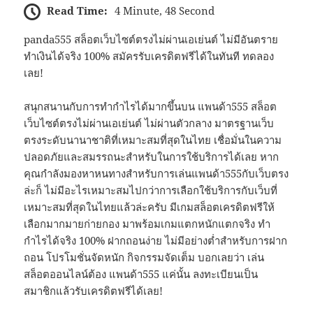
Read Time:
4 Minute, 48 Second
panda555 สล็อตเว็บไซต์ตรงไม่ผ่านเอเย่นต์ ไม่มีอันตราย
ทำเงินได้จริง 100% สมัครรับเครดิตฟรีได้ในทันที ทดลอง
เลย!
สนุกสนานกับการทำกำไรได้มากขึ้นบน แพนด้า555 สล็อต
เว็บไซต์ตรงไม่ผ่านเอเย่นต์ ไม่ผ่านตัวกลาง มาตรฐานเว็บ
ตรงระดับนานาชาติที่เหมาะสมที่สุดในไทย เชื่อมั่นในความ
ปลอดภัยและสมรรถนะสำหรับในการใช้บริการได้เลย หาก
คุณกำลังมองหาหนทางสำหรับการเล่นแพนด้า555กับเว็บตรง
ล่ะก็ ไม่มีอะไรเหมาะสมไปกว่าการเลือกใช้บริการกับเว็บที่
เหมาะสมที่สุดในไทยแล้วล่ะครับ มีเกมสล็อตเครดิตฟรีให้
เลือกมากมายก่ายกอง มาพร้อมเกมแตกหนักแตกจริง ทำ
กำไรได้จริง 100% ฝากถอนง่าย ไม่มีอย่างต่ำสำหรับการฝาก
ถอน โปรโมชั่นจัดหนัก กิจกรรมจัดเต็ม บอกเลยว่า เล่น
สล็อตออนไลน์ต้อง แพนด้า555 แค่นั้น ลงทะเบียนเป็น
สมาชิกแล้วรับเครดิตฟรีได้เลย!