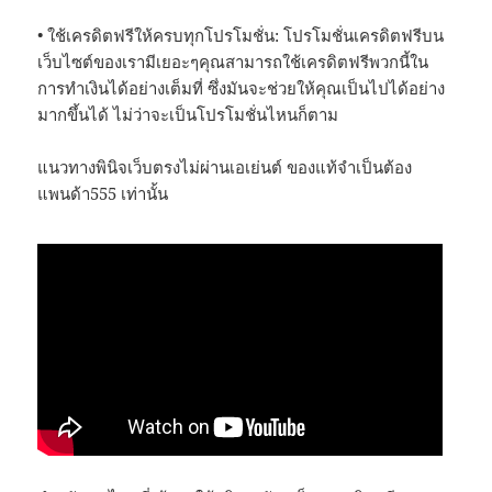
• ใช้เครดิตฟรีให้ครบทุกโปรโมชั่น: โปรโมชั่นเครดิตฟรีบน
เว็บไซต์ของเรามีเยอะๆคุณสามารถใช้เครดิตฟรีพวกนี้ใน
การทำเงินได้อย่างเต็มที่ ซึ่งมันจะช่วยให้คุณเป็นไปได้อย่าง
มากขึ้นได้ ไม่ว่าจะเป็นโปรโมชั่นไหนก็ตาม
แนวทางพินิจเว็บตรงไม่ผ่านเอเย่นต์ ของแท้จำเป็นต้อง
แพนด้า555 เท่านั้น