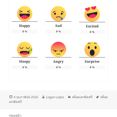
Happy
Sad
Excited
0
%
0
%
0
%
Sleepy
Angry
Surprise
0
%
0
%
0
%
เขียน
ผู้
หมวด
ป้าย
4 กุมภาพันธ์ 2026
Logan Lopez
สล็อตเครดิตฟรี
สล็อต
เมื่อ
เขียน
หมู่
กำกับ
เครดิตฟรี
แนะแนว
ก่อนหน้า