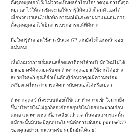
ตั้งจุดหยุดเอาไว้: ไม่ว่าจะเป็นผลกำไรหรือขาดทุน การตั้งจุด
หยุดเอาไว้ให้เด่นชัดจะก่อให้เรารู้ลิมิตแล้วก็คุมตัวเองได้
เมื่อพวกเราเล่นไปสักพัก อารมณ์มันจะตามมาแน่นอน การ
ตั้งจุดหยุดเอาไว้เป็นการเบรกอารมณ์ที่ดีมาก
มือใหม่รู้ทันก่อนใช้งาน
ปั่นแตก77
เล่นยังไงก็เอนหน้าจอย
แน่นอน!
เห็นไหมว่าการเริ่มเล่นสล็อตเครดิตฟรีสำหรับมือใหม่ไม่ได้
ยากอย่างที่คิดเลยครับผม ถ้าหากคุณอยากใช้งานได้อย่าง
สบายใจล่ะก็ คุณก็จำเป็นต้องรู้ก่อนว่าคุณมีความพร้อม
เพรียงแค่ไหน สามารถจัดการกับตนเองได้หรือเปล่า
ถ้าหากคุณเข้าใจระบบน้อยก็ใช้เวลาทำความเข้าใจมากยิ่ง
ขึ้น บริหารเงินไม่ถูกก็ลองจัดกลยุทธ์เงินโดยประมาณก่อน
เสมอ แนวทางเหล่านี้อาจเสียเวล่ำเวลาในตอนแรกๆแค่นั้น
แม้กระนั้นมันจะมีคุณประโยชน์ต่อการเล่นเกม puntaek77
ของคุณอย่างมากแน่ๆครับ ผมยืนยันได้เลย!