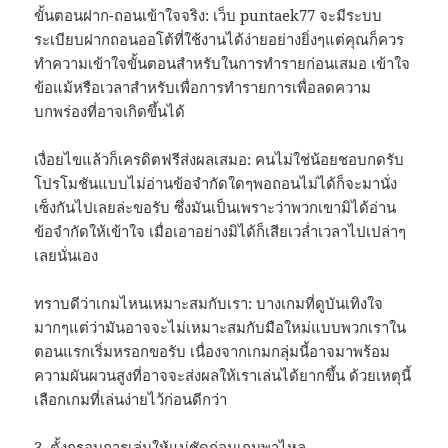
ขั้นตอนฝาก-ถอนเข้าใจจริง: เว็บ puntaek77 จะมีระบบ
ระเบียบฝากถอนออโต้ที่ใช้งานได้ง่ายอย่างยิ่งๆแต่คุณก็ควร
ทำความเข้าใจขั้นตอนสำหรับในการทำรายก่อนเสมอ เข้าใจ
ข้อแม้หรือเวลาสำหรับเพื่อการทำรายการเพื่อลดความ
บกพร่องที่อาจเกิดขึ้นได้
เงื่อยไขแล้วก็เครดิตฟรีส่งผลเสมอ: คนไม่ใช่น้อยชอบกดรับ
โปรโมชันแบบไม่อ่านข้อจำกัดใดๆพอถอนไม่ได้ก็จะมานั่ง
เซ็งกันไปเลยล่ะขอรับ ซึ่งมันเป็นเพราะว่าพวกเขามิได้อ่าน
ข้อจำกัดให้เข้าใจ เมื่อเอาอย่างมิได้ก็เสียเวล่ำเวลาไปเปล่าๆ
เลยนั่นเอง
ทราบดีว่าเกมไหนเหมาะสมกับเรา: บางเกมที่ดูบันเทิงใจ
มากๆแต่ว่ามันอาจจะไม่เหมาะสมกับมือใหม่แบบพวกเราใน
ตอนแรกเริ่มหรอกขอรับ เนื่องจากเกมกลุ่มนี้อาจมาพร้อม
ความผันผวนสูงที่อาจจะส่งผลให้เราเล่นได้ยากขึ้น ด้วยเหตุนี้
เลือกเกมที่เล่นง่ายไว้ก่อนดีกว่า
3. ตั้งกรอบการเล่นให้แน่ชัดก่อนเกมพาไหล