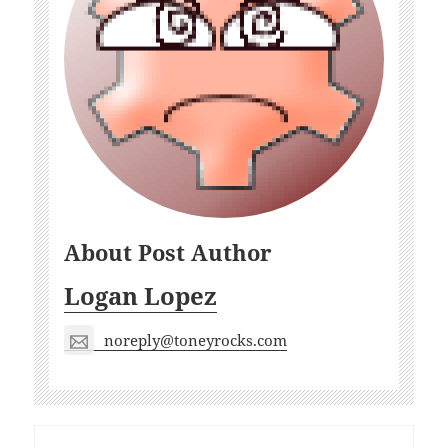
About Post Author
Logan Lopez
noreply@toneyrocks.com