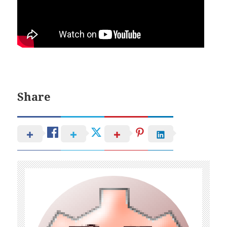
Share