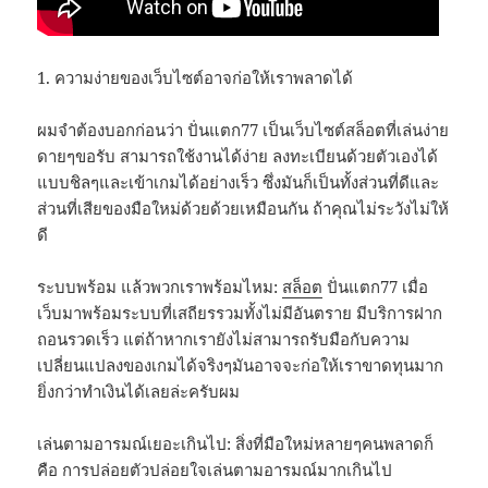
1. ความง่ายของเว็บไซต์อาจก่อให้เราพลาดได้
ผมจำต้องบอกก่อนว่า ปั่นแตก77 เป็นเว็บไซต์สล็อตที่เล่นง่าย
ดายๆขอรับ สามารถใช้งานได้ง่าย ลงทะเบียนด้วยตัวเองได้
แบบชิลๆและเข้าเกมได้อย่างเร็ว ซึ่งมันก็เป็นทั้งส่วนที่ดีและ
ส่วนที่เสียของมือใหม่ด้วยด้วยเหมือนกัน ถ้าคุณไม่ระวังไม่ให้
ดี
ระบบพร้อม แล้วพวกเราพร้อมไหม:
สล็อต
ปั่นแตก77 เมื่อ
เว็บมาพร้อมระบบที่เสถียรรวมทั้งไม่มีอันตราย มีบริการฝาก
ถอนรวดเร็ว แต่ถ้าหากเรายังไม่สามารถรับมือกับความ
เปลี่ยนแปลงของเกมได้จริงๆมันอาจจะก่อให้เราขาดทุนมาก
ยิ่งกว่าทำเงินได้เลยล่ะครับผม
เล่นตามอารมณ์เยอะเกินไป: สิ่งที่มือใหม่หลายๆคนพลาดก็
คือ การปล่อยตัวปล่อยใจเล่นตามอารมณ์มากเกินไป