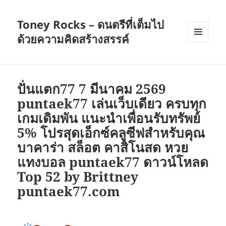
Toney Rocks – ดนตรีที่เต็มไป
ด้วยความคิดสร้างสรรค์
เมนู
และวิด
เจ็ต
ปั่นแตก77 7 มีนาคม 2569
puntaek77 เล่นเว็บเดียว ครบทุก
เกมเดิมพัน แนะนำเพื่อนรับทรัพย์
5% โปรสุดเอ็กซ์คลูซีฟสำหรับคุณ
บาคาร่า สล็อต คาสิโนสด หวย
แทงบอล puntaek77 ดาวน์โหลด
Top 52 by Brittney
puntaek77.com