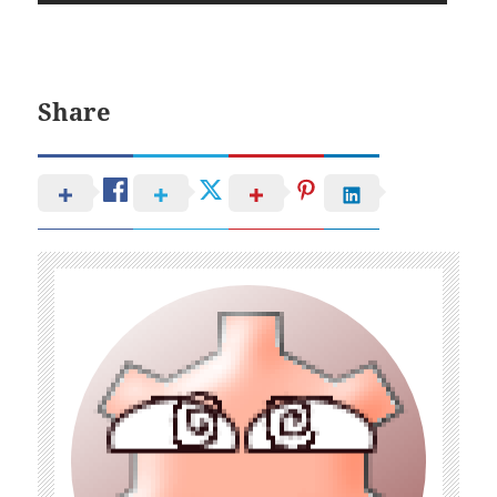
Share