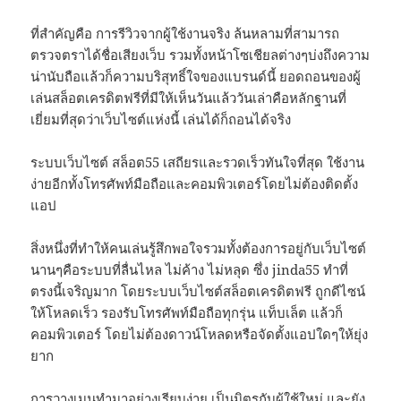
ที่สำคัญคือ การรีวิวจากผู้ใช้งานจริง ล้นหลามที่สามารถ
ตรวจตราได้ชื่อเสียงเว็บ รวมทั้งหน้าโซเชียลต่างๆบ่งถึงความ
น่านับถือแล้วก็ความบริสุทธิ์ใจของแบรนด์นี้ ยอดถอนของผู้
เล่นสล็อตเครดิตฟรีที่มีให้เห็นวันแล้ววันเล่าคือหลักฐานที่
เยี่ยมที่สุดว่าเว็บไซต์แห่งนี้ เล่นได้ก็ถอนได้จริง
ระบบเว็บไซต์ สล็อต55 เสถียรและรวดเร็วทันใจที่สุด ใช้งาน
ง่ายอีกทั้งโทรศัพท์มือถือและคอมพิวเตอร์โดยไม่ต้องติดตั้ง
แอป
สิ่งหนึ่งที่ทำให้คนเล่นรู้สึกพอใจรวมทั้งต้องการอยู่กับเว็บไซต์
นานๆคือระบบที่ลื่นไหล ไม่ค้าง ไม่หลุด ซึ่ง jinda55 ทำที่
ตรงนี้เจริญมาก โดยระบบเว็บไซต์สล็อตเครดิตฟรี ถูกดีไซน์
ให้โหลดเร็ว รองรับโทรศัพท์มือถือทุกรุ่น แท็บเล็ต แล้วก็
คอมพิวเตอร์ โดยไม่ต้องดาวน์โหลดหรือจัดตั้งแอปใดๆให้ยุ่ง
ยาก
การวางเมนูทำมาอย่างเรียบง่าย เป็นมิตรกับผู้ใช้ใหม่ และยัง