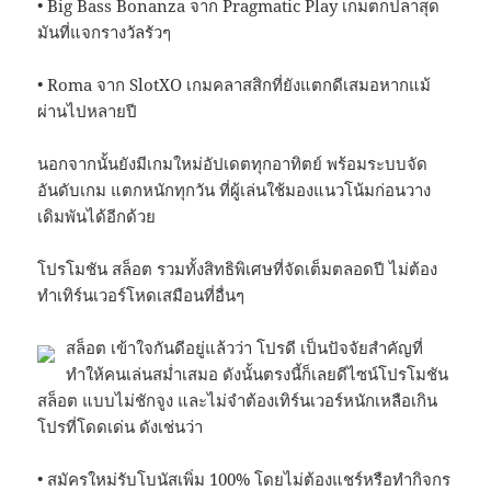
• Big Bass Bonanza จาก Pragmatic Play เกมตกปลาสุด
มันที่แจกรางวัลรัวๆ
• Roma จาก SlotXO เกมคลาสสิกที่ยังแตกดีเสมอหากแม้
ผ่านไปหลายปี
นอกจากนั้นยังมีเกมใหม่อัปเดตทุกอาทิตย์ พร้อมระบบจัด
อันดับเกม แตกหนักทุกวัน ที่ผู้เล่นใช้มองแนวโน้มก่อนวาง
เดิมพันได้อีกด้วย
โปรโมชัน สล็อต รวมทั้งสิทธิพิเศษที่จัดเต็มตลอดปี ไม่ต้อง
ทำเทิร์นเวอร์โหดเสมือนที่อื่นๆ
สล็อต เข้าใจกันดีอยู่แล้วว่า โปรดี เป็นปัจจัยสำคัญที่
ทำให้คนเล่นสม่ำเสมอ ดังนั้นตรงนี้ก็เลยดีไซน์โปรโมชัน
สล็อต แบบไม่ชักจูง และไม่จำต้องเทิร์นเวอร์หนักเหลือเกิน
โปรที่โดดเด่น ดังเช่นว่า
• สมัครใหม่รับโบนัสเพิ่ม 100% โดยไม่ต้องแชร์หรือทำกิจกร