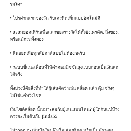
รมใดๆ
• โปรฝากแรกของวัน รับเครดิตเพิ่มแบบอัตโนมัติ
• สะสมยอดเทิร์นเพื่อแลกของรางวัลได้ทั้งยังเครดิต, สิ่งของ,
หรือแม้กระทั้งทอง
• คืนยอดเสียทุกสัปดาห์แบบไม่ต้องกดรับ
• ระบบชี้แนะเพื่อนที่ให้ค่าคอมมิชชั่นสูงแบบถอนเป็นเงินสด
ได้จริง
ทั้งปวงนี้คือสิ่งที่ทำให้ผู้เล่นคิดว่าเล่น สล็อต แล้ว คุ้ม จริงๆ
ไม่ใช่แค่หวังโชค
เว็บไซต์สล็อต นี้เหมาะสมกับผู้เล่นแบบไหน? ผู้ใดกันแน่บ้าง
ควรจะเริ่มต้นกับ
Jinda55
ไม่ว่าคุณจะเป็นมือใหม่พึ่งเริ่มเล่นสล็อต หรือเป็นนักลงทุน