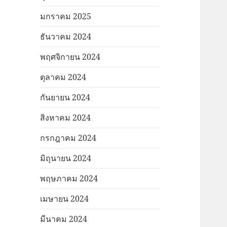
มกราคม 2025
ธันวาคม 2024
พฤศจิกายน 2024
ตุลาคม 2024
กันยายน 2024
สิงหาคม 2024
กรกฎาคม 2024
มิถุนายน 2024
พฤษภาคม 2024
เมษายน 2024
มีนาคม 2024