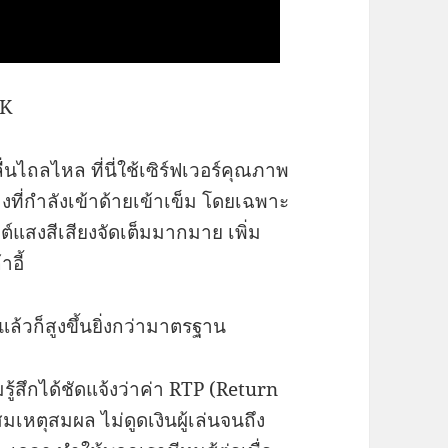
4K
นไถลไหล ที่นี่ใช้เซิร์ฟเวอร์คุณภาพ
งที่กำลังเข้าด้ายเข้าเข็ม โดยเฉพาะ
ต์แสงสีเสียงจัดเต็มมากมาย เพิ่ม
าอี้
แล้วก็สูงขึ้นยิ่งกว่ามาตรฐาน
้สึกได้ชัดแจ้งว่าค่า RTP (Return
สมเหตุสมผล ไม่ดูดเงินผู้เล่นจนถึง