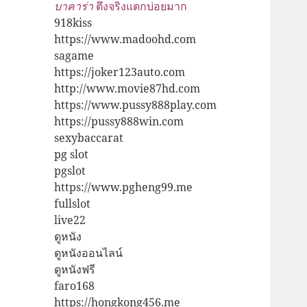
บาคาร่า
ตึงจริงแตกบ่อยมาก
918kiss
https://www.madoohd.com
sagame
https://joker123auto.com
http://www.movie87hd.com
https://www.pussy888play.com
https://pussy888win.com
sexybaccarat
pg slot
pgslot
https://www.pgheng99.me
fullslot
live22
ดูหนัง
ดูหนังออนไลน์
ดูหนังฟรี
faro168
https://hongkong456.me