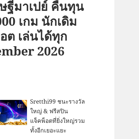
ฐีมาเปย์ คืนทุน
000 เกม นักเดิม
็อต เล่นได้ทุก
ember 2026
Sretthi99 ชนะรางวัล
ใหญ่ & ฟรีสปิน
แจ็คพ็อตที่ยิ่งใหญ่รวม
ทั้งอีกเยอะแยะ