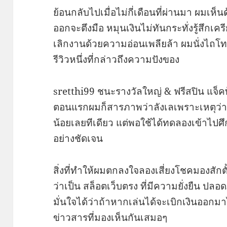
ย้อนกลับไปเมื่อไม่กี่เดือนที่ผ่านมา ผมเ
ออกจะตึงมือ หมุนเงินไม่ทันกระทั่งรู้สึกเคร
เลิกงานด้วยความอ่อนเพลียล้า ผมนั่งไถโท
รีวิวหนึ่งที่กล่าวถึงความปังของ
sretthi99 ชนะรางวัลใหญ่ & ฟรีสปิน แจ็คพ
ตอนแรกผมก็สารภาพว่าลังเลเพราะเหตุว่าใน
น้อยเลยทีเดียว แต่พอใช้ได้ทดลองเข้าไปศึก
อย่างชัดเจน
สิ่งที่ทำให้ผมตกลงใจลองเสี่ยงโชคมองสักตั
ว่าเป็น สล็อตเว็บตรง ที่มีความยั่งยืน ปลอด
มั่นใจได้ว่าถ้าหากเล่นได้จะเบิกเงินออกม
ข่าวสารที่มองเห็นกันเสมอๆ