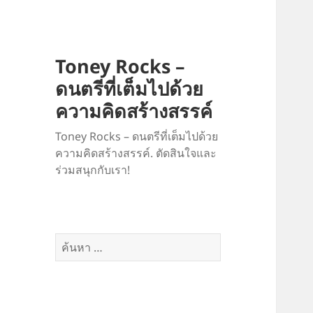
Toney Rocks –
ดนตรีที่เต็มไปด้วย
ความคิดสร้างสรรค์
Toney Rocks – ดนตรีที่เต็มไปด้วย
ความคิดสร้างสรรค์. ตัดสินใจและ
ร่วมสนุกกับเรา!
ค้นหา
สำหรับ: