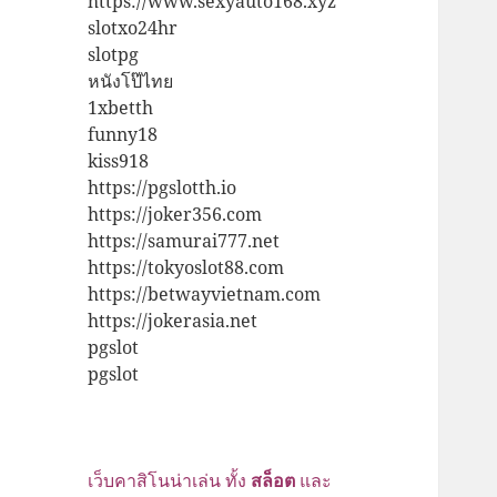
https://www.sexyauto168.xyz
slotxo24hr
slotpg
หนังโป๊ไทย
1xbetth
funny18
kiss918
https://pgslotth.io
https://joker356.com
https://samurai777.net
https://tokyoslot88.com
https://betwayvietnam.com
https://jokerasia.net
pgslot
pgslot
เว็บคาสิโนน่าเล่น ทั้ง
สล็อต
และ