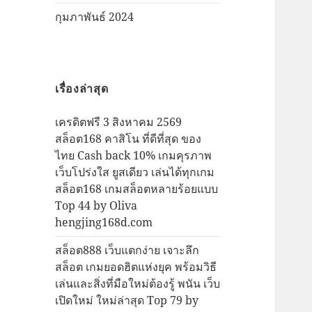
กุมภาพันธ์ 2024
เรื่องล่าสุด
เครดิตฟรี 3 สิงหาคม 2569
สล็อต168 คาสิโน ที่ดีที่สุด ของ
ไทย Cash back 10% เกมคุรภาพ
เว็บโปร่งใส ยูสเดียว เล่นได้ทุกเกม
สล็อต168 เกมสล็อตหลายร้อยแบบ
Top 44 by Oliva
hengjing168d.com
สล็อต888 เว็บแตกง่าย เจาะลึก
สล็อต เกมยอดฮิตแห่งยุค พร้อมวิธี
เล่นและสิ่งที่มือใหม่ต้องรู้ พนัน เว็บ
เปิดใหม่ ใหม่ล่าสุด Top 79 by