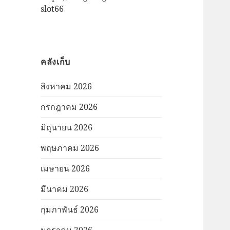
slot66
คลังเก็บ
สิงหาคม 2026
กรกฎาคม 2026
มิถุนายน 2026
พฤษภาคม 2026
เมษายน 2026
มีนาคม 2026
กุมภาพันธ์ 2026