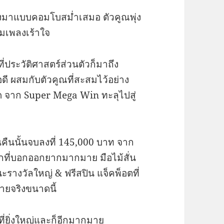
ตกลงมาแบบคอมโบสม่ำเสมอ ตัวคูณพุ่ง
อมเพลงเร้าใจ
ี่ประวัติศาสตร์ส่วนตัวก็มาถึง
ี ผสมกับตัวคูณที่สะสมไว้อย่าง
ด จาก Super Mega Win ทะลุไปสู่
คืนนั้นจบลงที่ 145,000 บาท จาก
สึกที่บอกออกยากมากมาย มือไม้สั่น
างวัลใหญ่ & ฟรีสปิน แจ็คพ็อตที่
ายจริงขนาดนี้
ี่ยิ่งใหญ่และก็อีกมากมาย