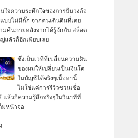
บใจความระทึกใจของการปั่นวงล้อ
บบไม่มีกั๊ก จากคนเดินดินที่เคย
้ามคืนภายหลังจากได้รู้จักกับ สล็อต
หญ่แล้วก็อีกเพียบเลย
ซึ่งเป็นเวทีที่เปลี่ยนความฝัน
ของผมให้เปลี่ยนเป็นเงินโต
ในบัญชีได้จริงๆเนื้อหานี้
ไม่ใช่แค่การรีวิวชวนเชื่อ
ี แล้วก็ความรู้สึกจริงๆในวินาทีที่
ต็มหน้าจอ
99