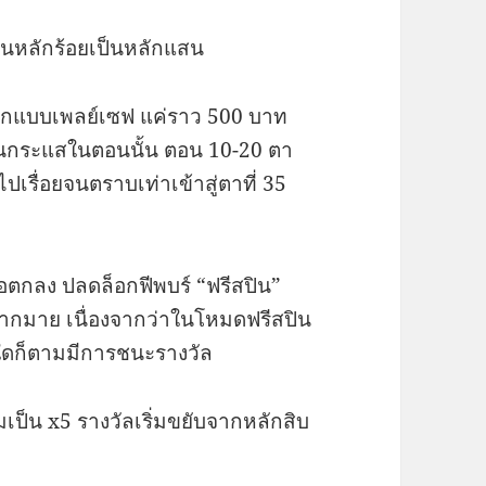
เงินหลักร้อยเป็นหลักแสน
แรกแบบเพลย์เซฟ แค่ราว 500 บาท
็นกระแสในตอนนั้น ตอน 10-20 ตา
ปเรื่อยจนตราบเท่าเข้าสู่ตาที่ 35
อตกลง ปลดล็อกฟีพบร์ “ฟรีสปิน”
วมากมาย เนื่องจากว่าในโหมดฟรีสปิน
ื่อใดก็ตามมีการชนะรางวัล
เป็น x5 รางวัลเริ่มขยับจากหลักสิบ