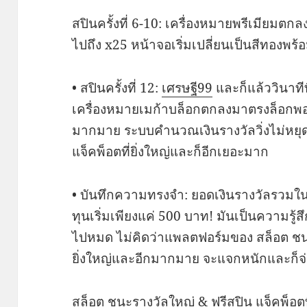
สปินครั้งที่ 6-10: เครื่องหมายพรีเมียม
ไปถึง x25 หน้าจอเริ่มเปลี่ยนเป็นสีทองพร้
• สปินครั้งที่ 12:
เศรษฐี99
และก็แล้ววินาทีท
เครื่องหมายเมก้าบล็อกตกลงมาตรงล็อกพอด
มากมาย ระบบคำนวณเงินรางวัลวิ่งไม่หยุ
แจ็คพ็อตที่ยิ่งใหญ่และก็อีกเยอะมาก
• บันทึกความทรงจำ: ยอดเงินรางวัลรวมใน
ทุนเริ่มเพียงแค่ 500 บาท! มันเป็นความรู้
ไปหมด ไม่คิดว่าแพลตฟอร์มของ สล็อต ชนะร
ยิ่งใหญ่และอีกมากมาย จะแจกหนักและก็จ่
สล็อต ชนะรางวัลใหญ่ & ฟรีสปิน แจ็คพ็อตท